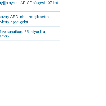
ay|||a ayrılan AR-GE bütçesi 107 kat
savaşı ABD`nin stratejik petrol
vlerini aşağı çekti
 ve sanatkara 75 milyar lira
nsman