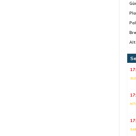
Gü
Pla
Pa
Bre
Alt
Se
17
XU
17
NT
17
SA