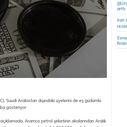
|||Uz
arttı
İran 
rezer
Esnaf
fina
), Suudi Arabistan dışındaki üyelerini de eş güdümlü
aba gösteriyor.
 açıklamada, Aramco petrol şirketinin alıcılarından Aralık