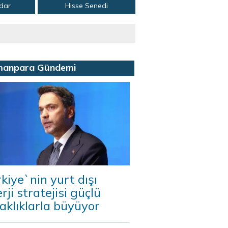
adar
Hisse Senedi
manpara Gündemi
kiye`nin yurt dışı
rji stratejisi güçlü
aklıklarla büyüyor