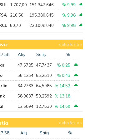
SHL
1.707,00
151.347.646
% 9,99
FSA
210,50
195.380.645
% 9,98
RCL
50,70
228.008.040
% 9,98
viz
daha fazla
17:58
Alış
Satış
%
lar
47,6785
47,7437
% 0,25
ro
55,1254
55,2510
% 0,43
rlin
64,2763
64,5985
% 14,52
ank
58,9637
59,2592
% 13,18
al
12,6894
12,7530
% 14,69
tia
daha fazla
17:58
Alış
Satış
%