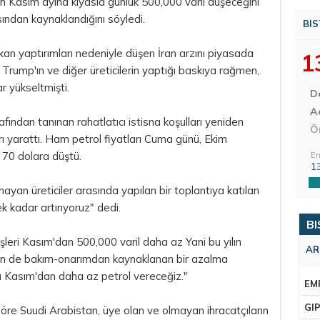
in Kasım ayına kıyasla günlük 500,000 varil düşeceğini
ndan kaynaklandığını söyledi.
BIS
kan yaptırımları nedeniyle düşen İran arzını piyasada
1
rump'ın ve diğer üreticilerin yaptığı baskıya rağmen,
ar yükseltmişti.
D
Aç
afından tanınan rahatlatıcı istisna koşulları yeniden
Ö
rı yarattı. Ham
petrol fiyatları
Cuma günü, Ekim
 70 dolara düştü.
En
1
an üreticiler arasında yapılan bir toplantıya katılan
k kadar artırıyoruz" dedi.
BI
rişleri Kasım'dan 500,000 varil daha az Yani bu yılın
AR
en de bakım-onarımdan kaynaklanan bir azalma
a Kasım'dan daha az petrol vereceğiz."
EM
GI
 göre Suudi Arabistan, üye olan ve olmayan ihracatçıların