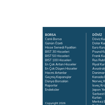
BORSA
DÖVİZ
Canlı Borsa
Döviz Ku
Günün Özeti
Dolar Ku
Hisse Senedi Fiyatları
Euro Kur
BIST 30 Hisseleri
Pound K
BIST 50 Hisseleri
Frank Ku
BIST 100 Hisseleri
Rus Rubl
En Çok Artan Hisseler
Riyal Kur
En Çok Düşen Hisseler
Avustral
Hacmi Artanlar
Danimar
Geçmiş Kapanışlar
Kanada D
Dünya Borsaları
Norveç K
Raporlar
İsveç Kr
Endeksler
Japon Ye
Serbest 
Kurları
Merkez 
Copyright 2026