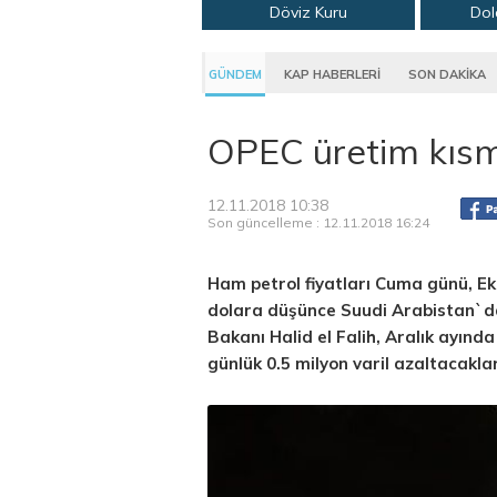
Döviz Kuru
Dol
GÜNDEM
KAP HABERLERİ
SON DAKİKA
OPEC üretim kıs
12.11.2018 10:38
Son güncelleme : 12.11.2018 16:24
Ham petrol fiyatları Cuma günü, Eki
dolara düşünce Suudi Arabistan`dan
Bakanı Halid el Falih, Aralık ayınd
günlük 0.5 milyon varil azaltacaklar