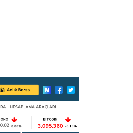
ARA
HESAPLAMA ARAÇLARI
BONO
BITCOIN
0,02
3.095.360
0,00%
-0,13%