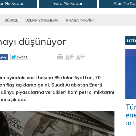
ar Ne Kadar
Euro Ne Kadar
Altın Ne K
GÜNCEL
UZMAN YORUMLARI
PİYASA TAKVİMİ
mayı düşünüyor
uz
m ayındaki varil başına 85 dolar fiyattan, 70
 flaş açıklama geldi. Suudi Arabistan Enerji
a dünya piyasalarına verdikleri ham petrol miktarını
ını açıkladı.
Tür
ene
ort