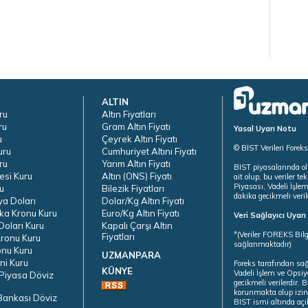
ALTIN
ru
Altın Fiyatları
ru
Gram Altın Fiyatı
Yasal Uyarı Notu
u
Çeyrek Altın Fiyatı
© BİST Verileri Forek
uru
Cumhuriyet Altını Fiyatı
ru
Yarım Altın Fiyatı
BIST piyasalarında ol
esi Kuru
Altın (ONS) Fiyatı
ait olup, bu veriler 
Piyasası, Vadeli İşle
u
Bilezik Fiyatları
dakika gecikmeli veril
ya Doları
Dolar/Kg Altın Fiyatı
ka Kronu Kuru
Euro/Kg Altın Fiyatı
Veri Sağlayıcı Uyar
oları Kuru
Kapalı Çarşı Altın
*(Veriler FOREKS Bilg
Fiyatları
ronu Kuru
sağlanmaktadır)
onu Kuru
UZMANPARA
ni Kuru
Foreks tarafından sa
KÜNYE
Vadeli İşlem ve Opsiy
Piyasa Döviz
gecikmeli verilerdir.
korunmakta olup izins
Bankası Döviz
BIST ismi altında açı