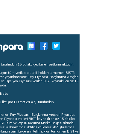
s tarafından 15 dakika gecikmeli sağlanmaktadır.
uşan tüm verilere ait telif hakları tamamen BIST'e
tekrar yayınlanamaz. Pay Piyasası, Borçlanma Araçları
m ve Opsiyon Piyasası verileri BIST kaynaklı en az 15
erdir.
ı Notu
i İletişim Hizmetleri A.Ş. tarafından
ğlanan Pay Piyasası, Borçlanma Araçları Piyasası,
on Piyasası verileri BIST kaynaklı en az 15 dakika
 BIST isim ve logosu Koruma Marka Belgesi altında
iz kullanılamaz, iktibas edilemez, değiştirilemez.
klanan tüm belgelerin telif hakları tamamen BIST'ye