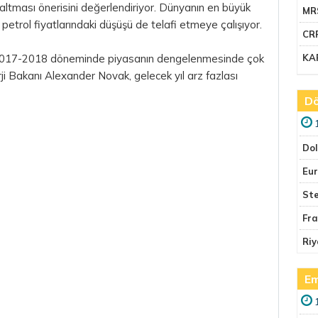
zaltması önerisini değerlendiriyor. Dünyanın en büyük
MR
 petrol fiyatlarındaki düşüşü de telafi etmeye çalışıyor.
CR
KA
sı 2017-2018 döneminde piyasanın dengelenmesinde çok
i Bakanı Alexander Novak, gelecek yıl arz fazlası
Dö
Do
Eu
Ste
Fr
Riy
Em