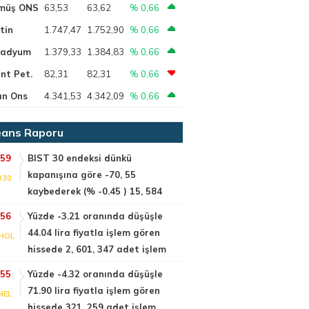
müş ONS
63,53
63,62
% 0,66
tin
1.747,47
1.752,90
% 0,66
ladyum
1.379,33
1.384,83
% 0,66
nt Pet.
82,31
82,31
% 0,66
ın Ons
4.341,53
4.342,09
% 0,66
ans Raporu
:59
BIST 30 endeksi dünkü
kapanışına göre -70, 55
030
kaybederek (% -0.45 ) 15, 584
:56
Yüzde -3.21 oranında düşüşle
44.04 lira fiyatla işlem gören
HOL
hissede 2, 601, 347 adet işlem
:55
Yüzde -4.32 oranında düşüşle
71.90 lira fiyatla işlem gören
NEL
hissede 321, 259 adet işlem