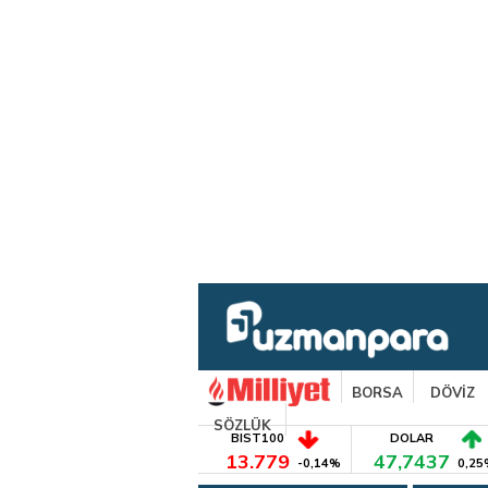
BORSA
DÖVİZ
SÖZLÜK
BIST100
DOLAR
13.779
47,7437
-0,14%
0,25