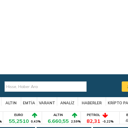
ALTIN
EMTİA
VARANT
ANALİZ
HABERLER
KRİPTO P
EURO
ALTIN
PETROL
55,2510
6.660,55
82,31
4
%
0,43%
2,59%
-0,22%