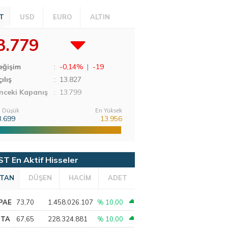
T
USD
EURO
ALTIN
3.779
eğişim
:
-0,14%
|
-19
ılış
:
13.827
nceki Kapanış
: 13.799
 Düşük
En Yüksek
3.699
13.956
ST En Aktif Hisseler
TAN
DÜŞEN
HACİM
ADET
PAE
73,70
1.458.026.107
% 10,00
PTA
67,65
228.324.881
% 10,00