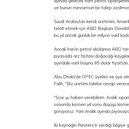
ayında gelecek ham petrol siparişlerin
ve bunun mevsimsel bir talep azalması
Suudi Arabistan kendi üretimini, Ameri
telafi etmek için ABD Başkanı Donald T
bu yıl ancak günlük bir milyon varil kad
Ancak İran'ın petrol alıcılarına ABD tar
piyasada arz fazlası doğacağı kaygıla
ayındaki varil başına 85
dolar
fiyattan,
Abu Dhabi'de OPEC üyeleri ve üye olmay
Falih, "Biz üretimi talebe cevap verece
"Size şu haberi verebilirim: Aralık sipa
sonunda kısmen yıl sonu düşüşü kısm
görüyoruz. Yani Aralık ayında piyasay
İki kaynağın Reuters'e verdiği bilgiye