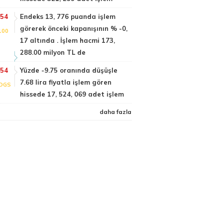
:54
Endeks 13, 776 puanda işlem
görerek önceki kapanışının % -0,
100
17 altında . İşlem hacmi 173,
288.00 milyon TL de
:54
Yüzde -9.75 oranında düşüşle
7.68 lira fiyatla işlem gören
DGS
hissede 17, 524, 069 adet işlem
daha fazla