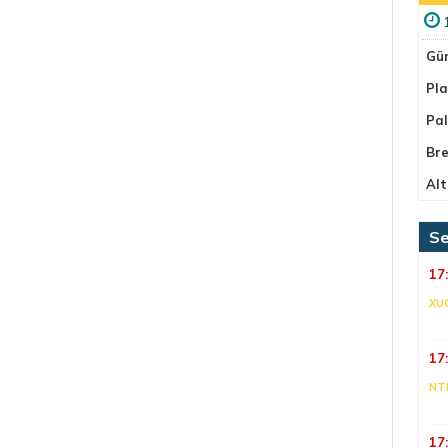
Gü
Pla
Pa
Bre
Alt
Se
17
XU
17
NT
17