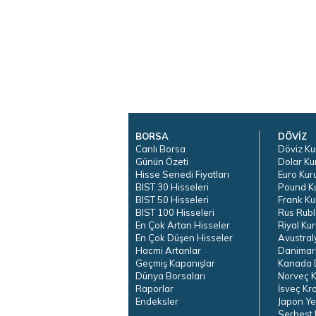
BORSA
DÖVİZ
Canlı Borsa
Döviz Ku
Günün Özeti
Dolar Ku
Hisse Senedi Fiyatları
Euro Kur
BIST 30 Hisseleri
Pound K
BIST 50 Hisseleri
Frank Ku
BIST 100 Hisseleri
Rus Rubl
En Çok Artan Hisseler
Riyal Kur
En Çok Düşen Hisseler
Avustral
Hacmi Artanlar
Danimar
Geçmiş Kapanışlar
Kanada D
Dünya Borsaları
Norveç K
Raporlar
İsveç Kr
Endeksler
Japon Ye
Serbest 