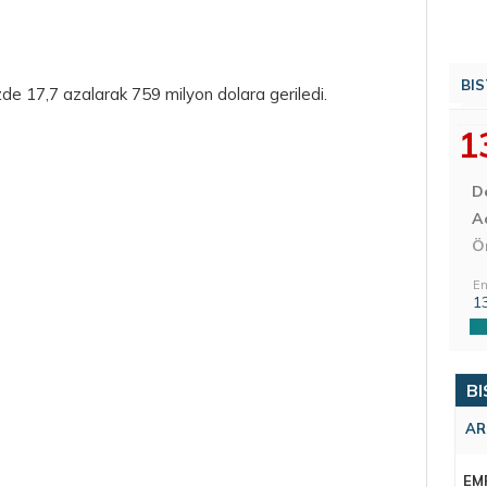
BIS
zde 17,7 azalarak 759 milyon dolara geriledi.
1
D
Aç
Ö
En
1
BI
AR
EM