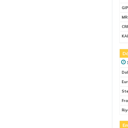
GI
MR
CR
KA
Dö
Do
Eu
Ste
Fr
Riy
Em