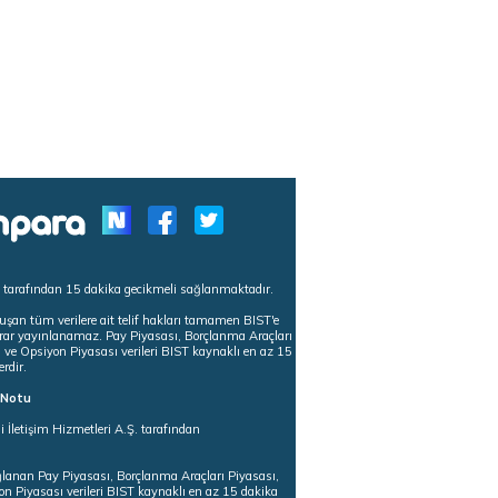
s tarafından 15 dakika gecikmeli sağlanmaktadır.
uşan tüm verilere ait telif hakları tamamen BIST'e
tekrar yayınlanamaz. Pay Piyasası, Borçlanma Araçları
m ve Opsiyon Piyasası verileri BIST kaynaklı en az 15
erdir.
ı Notu
i İletişim Hizmetleri A.Ş. tarafından
ğlanan Pay Piyasası, Borçlanma Araçları Piyasası,
on Piyasası verileri BIST kaynaklı en az 15 dakika