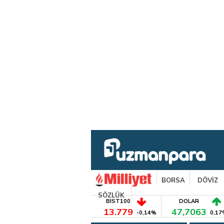
BORSA
DÖVİZ
SÖZLÜK
BIST100
DOLAR
13.779
47,7063
-0,14%
0,17