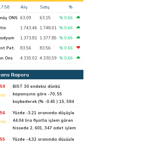
17:58
Alış
Satış
%
müş ONS
63,09
63,15
% 0,66
tin
1.743,46
1.748,01
% 0,66
ladyum
1.373,81
1.377,85
% 0,66
nt Pet.
83,56
83,56
% 0,66
ın Ons
4.330,02
4.330,59
% 0,66
ans Raporu
:59
BIST 30 endeksi dünkü
kapanışına göre -70, 55
030
kaybederek (% -0.45 ) 15, 584
:56
Yüzde -3.21 oranında düşüşle
44.04 lira fiyatla işlem gören
HOL
hissede 2, 601, 347 adet işlem
:55
Yüzde -4.32 oranında düşüşle