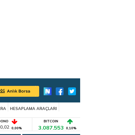
ARA
HESAPLAMA ARAÇLARI
BONO
BITCOIN
0,02
3.087.553
0,00%
0,10%