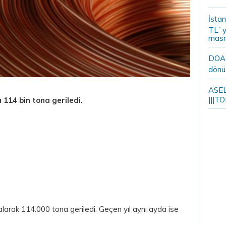
İstan
TL`y
masr
DOA m
dönü
ASELS
|||TO
 114 bin tona geriledi.
alarak 114.000 tona geriledi. Geçen yıl aynı ayda ise