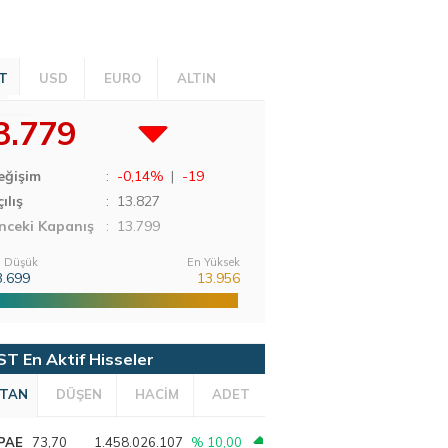
T
USD
EURO
ALTIN
3.779
eğişim
:
-0,14%
|
-19
ılış
:
13.827
nceki Kapanış
: 13.799
 Düşük
En Yüksek
3.699
13.956
ST En Aktif Hisseler
TAN
DÜŞEN
HACİM
ADET
PAE
73,70
1.458.026.107
% 10,00