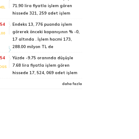
71.90 lira fiyatla işlem gören
NEL
hissede 321, 259 adet işlem
:54
Endeks 13, 776 puanda işlem
görerek önceki kapanışının % -0,
100
17 altında . İşlem hacmi 173,
288.00 milyon TL de
:54
Yüzde -9.75 oranında düşüşle
7.68 lira fiyatla işlem gören
DGS
hissede 17, 524, 069 adet işlem
daha fazla