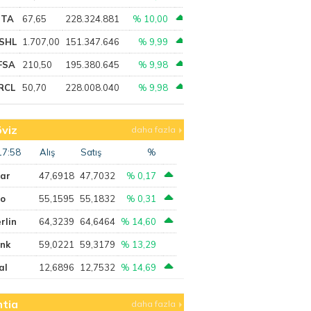
PTA
67,65
228.324.881
% 10,00
SHL
1.707,00
151.347.646
% 9,99
FSA
210,50
195.380.645
% 9,98
RCL
50,70
228.008.040
% 9,98
viz
daha fazla
17:58
Alış
Satış
%
lar
47,6918
47,7032
% 0,17
ro
55,1595
55,1832
% 0,31
rlin
64,3239
64,6464
% 14,60
ank
59,0221
59,3179
% 13,29
al
12,6896
12,7532
% 14,69
tia
daha fazla