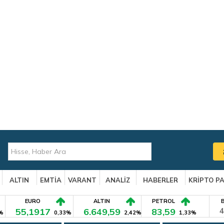
ALTIN
EMTİA
VARANT
ANALİZ
HABERLER
KRİPTO P
EURO
ALTIN
PETROL
55,1917
6.649,59
83,59
4
%
0,33%
2,42%
1,33%