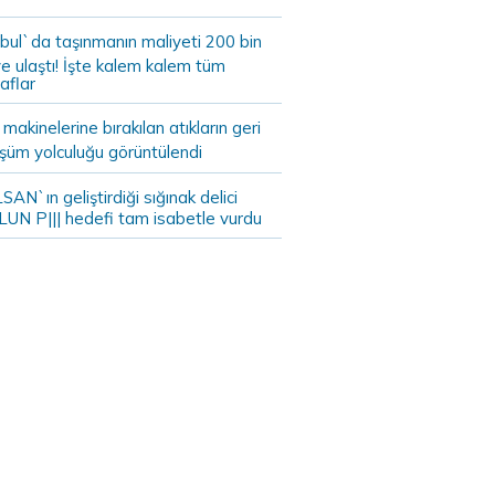
bul`da taşınmanın maliyeti 200 bin
e ulaştı! İşte kalem kalem tüm
aflar
akinelerine bırakılan atıkların geri
şüm yolculuğu görüntülendi
AN`ın geliştirdiği sığınak delici
LUN P||| hedefi tam isabetle vurdu