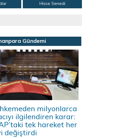
adar
Hisse Senedi
manpara Gündemi
hkemeden milyonlarca
acıyı ilgilendiren karar:
P’taki tek hareket her
i değiştirdi