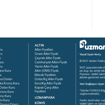
ALTIN
ru
Altın Fiyatları
ru
Gram Altın Fiyatı
Yasal Uyarı Notu
u
Çeyrek Altın Fiyatı
© BİST Verileri Forek
uru
Cumhuriyet Altını Fiyatı
ru
Yarım Altın Fiyatı
BIST piyasalarında ol
esi Kuru
Altın (ONS) Fiyatı
ait olup, bu veriler 
Piyasası, Vadeli İşle
u
Bilezik Fiyatları
dakika gecikmeli veril
ya Doları
Dolar/Kg Altın Fiyatı
ka Kronu Kuru
Euro/Kg Altın Fiyatı
Veri Sağlayıcı Uyar
oları Kuru
Kapalı Çarşı Altın
*(Veriler FOREKS Bilg
Fiyatları
ronu Kuru
sağlanmaktadır)
onu Kuru
UZMANPARA
ni Kuru
Foreks tarafından sa
KÜNYE
Vadeli İşlem ve Opsiy
Piyasa Döviz