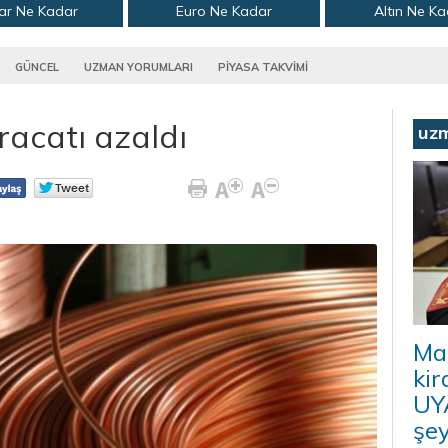
ar Ne Kadar
Euro Ne Kadar
Altın Ne K
GÜNCEL
UZMAN YORUMLARI
PİYASA TAKVİMİ
racatı azaldı
uz
Ma
kir
UYA
şey