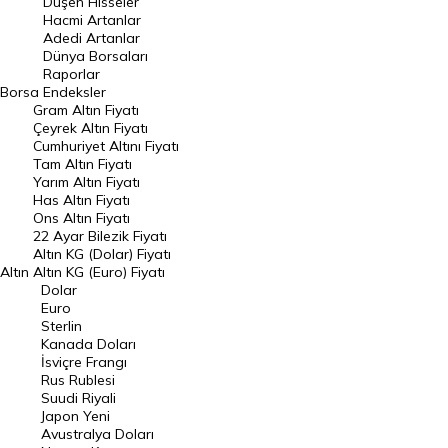
Düşen Hisseler
Hacmi Artanlar
Hacmi Artanlar
Adedi Artanlar
Geçmiş Kapanışlar
Dünya Borsaları
Raporlar
Dünya Borsaları
Borsa
Endeksler
Gram Altın Fiyatı
Raporlar
Çeyrek Altın Fiyatı
Endeksler
Cumhuriyet Altını Fiyatı
Tam Altın Fiyatı
Yarım Altın Fiyatı
DÖVİZ
Has Altın Fiyatı
Ons Altın Fiyatı
Döviz Kuru
22 Ayar Bilezik Fiyatı
Dolar Kuru
Altın KG (Dolar) Fiyatı
Altın
Altın KG (Euro) Fiyatı
Euro Kuru
Dolar
Euro
Pound Kuru
Sterlin
Kanada Doları
Frank Kuru
İsviçre Frangı
Riyal Kuru
Rus Rublesi
Suudi Riyali
Avustralya Doları
Japon Yeni
Avustralya Doları
Danimarka Kronu Kuru