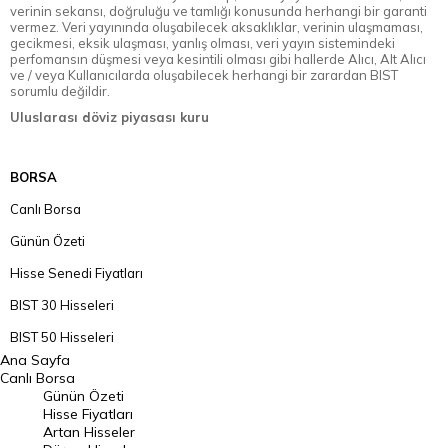
verinin sekansı, doğruluğu ve tamlığı konusunda herhangi bir garanti
vermez. Veri yayınında oluşabilecek aksaklıklar, verinin ulaşmaması,
gecikmesi, eksik ulaşması, yanlış olması, veri yayın sistemindeki
perfomansın düşmesi veya kesintili olması gibi hallerde Alıcı, Alt Alıcı
ve / veya Kullanıcılarda oluşabilecek herhangi bir zarardan BIST
sorumlu değildir.
Uluslarası döviz piyasası kuru
BORSA
Canlı Borsa
Günün Özeti
Hisse Senedi Fiyatları
BIST 30 Hisseleri
BIST 50 Hisseleri
Ana Sayfa
BIST 100 Hisseleri
Canlı Borsa
Günün Özeti
En Çok Artan Hisseler
Hisse Fiyatları
Artan Hisseler
En Çok Düşen Hisseler