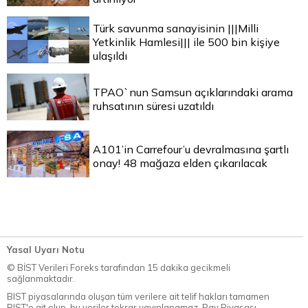
Türk savunma sanayisinin |||Milli
Yetkinlik Hamlesi||| ile 500 bin kişiye
ulaşıldı
TPAO`nun Samsun açıklarındaki arama
ruhsatının süresi uzatıldı
A101’in Carrefour’u devralmasına şartlı
onay! 48 mağaza elden çıkarılacak
Yasal Uyarı Notu
© BİST Verileri Foreks tarafından 15 dakika gecikmeli
sağlanmaktadır.
BIST piyasalarında oluşan tüm verilere ait telif hakları tamamen
BIST'e ait olup, bu veriler tekrar yayınlanamaz. Pay Piyasası,