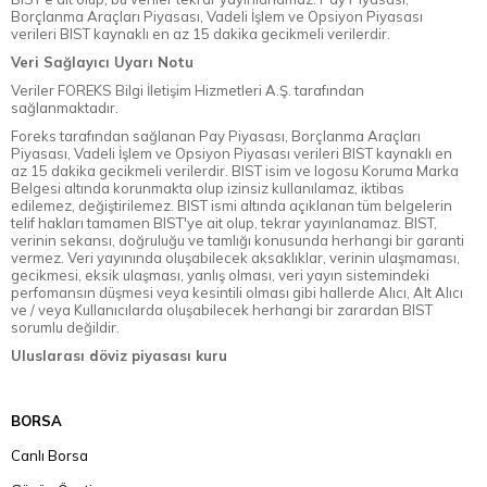
Borçlanma Araçları Piyasası, Vadeli İşlem ve Opsiyon Piyasası
verileri BIST kaynaklı en az 15 dakika gecikmeli verilerdir.
Veri Sağlayıcı Uyarı Notu
Veriler FOREKS Bilgi İletişim Hizmetleri A.Ş. tarafından
sağlanmaktadır.
Foreks tarafından sağlanan Pay Piyasası, Borçlanma Araçları
Piyasası, Vadeli İşlem ve Opsiyon Piyasası verileri BIST kaynaklı en
az 15 dakika gecikmeli verilerdir. BIST isim ve logosu Koruma Marka
Belgesi altında korunmakta olup izinsiz kullanılamaz, iktibas
edilemez, değiştirilemez. BIST ismi altında açıklanan tüm belgelerin
telif hakları tamamen BIST'ye ait olup, tekrar yayınlanamaz. BIST,
verinin sekansı, doğruluğu ve tamlığı konusunda herhangi bir garanti
vermez. Veri yayınında oluşabilecek aksaklıklar, verinin ulaşmaması,
gecikmesi, eksik ulaşması, yanlış olması, veri yayın sistemindeki
perfomansın düşmesi veya kesintili olması gibi hallerde Alıcı, Alt Alıcı
ve / veya Kullanıcılarda oluşabilecek herhangi bir zarardan BIST
sorumlu değildir.
Uluslarası döviz piyasası kuru
BORSA
Canlı Borsa