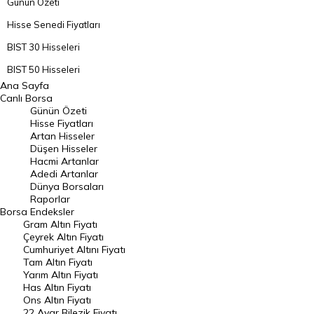
Günün Özeti
Hisse Senedi Fiyatları
BIST 30 Hisseleri
BIST 50 Hisseleri
Ana Sayfa
BIST 100 Hisseleri
Canlı Borsa
Günün Özeti
En Çok Artan Hisseler
Hisse Fiyatları
Artan Hisseler
En Çok Düşen Hisseler
Düşen Hisseler
Hacmi Artanlar
Hacmi Artanlar
Adedi Artanlar
Geçmiş Kapanışlar
Dünya Borsaları
Raporlar
Dünya Borsaları
Borsa
Endeksler
Gram Altın Fiyatı
Raporlar
Çeyrek Altın Fiyatı
Endeksler
Cumhuriyet Altını Fiyatı
Tam Altın Fiyatı
Yarım Altın Fiyatı
DÖVİZ
Has Altın Fiyatı
Ons Altın Fiyatı
Döviz Kuru
22 Ayar Bilezik Fiyatı