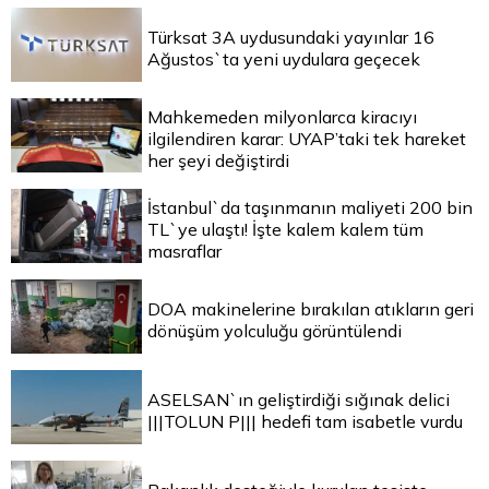
Türksat 3A uydusundaki yayınlar 16
Ağustos`ta yeni uydulara geçecek
Mahkemeden milyonlarca kiracıyı
ilgilendiren karar: UYAP’taki tek hareket
her şeyi değiştirdi
İstanbul`da taşınmanın maliyeti 200 bin
TL`ye ulaştı! İşte kalem kalem tüm
masraflar
DOA makinelerine bırakılan atıkların geri
dönüşüm yolculuğu görüntülendi
ASELSAN`ın geliştirdiği sığınak delici
|||TOLUN P||| hedefi tam isabetle vurdu