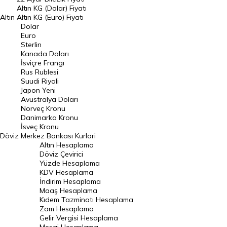
Dolar Kuru
Altın KG (Dolar) Fiyatı
Altın
Altın KG (Euro) Fiyatı
Euro Kuru
Dolar
Euro
Pound Kuru
Sterlin
Kanada Doları
Frank Kuru
İsviçre Frangı
Riyal Kuru
Rus Rublesi
Suudi Riyali
Avustralya Doları
Japon Yeni
Avustralya Doları
Danimarka Kronu Kuru
Norveç Kronu
Danimarka Kronu
Kanada Doları Kuru
İsveç Kronu
Döviz
Merkez Bankası Kurlari
Norveç Kronu Kuru
Altın Hesaplama
İsveç Kronu Kuru
Döviz Çevirici
Yüzde Hesaplama
Japon Yeni Kuru
KDV Hesaplama
İndirim Hesaplama
Serbest Piyasa Döviz Kurları
Maaş Hesaplama
Kıdem Tazminatı Hesaplama
Merkez Bankası Döviz Kurları
Zam Hesaplama
Gelir Vergisi Hesaplama
ALTIN