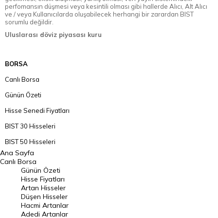
perfomansın düşmesi veya kesintili olması gibi hallerde Alıcı, Alt Alıcı
ve / veya Kullanıcılarda oluşabilecek herhangi bir zarardan BIST
sorumlu değildir.
Uluslarası döviz piyasası kuru
BORSA
Canlı Borsa
Günün Özeti
Hisse Senedi Fiyatları
BIST 30 Hisseleri
BIST 50 Hisseleri
Ana Sayfa
BIST 100 Hisseleri
Canlı Borsa
Günün Özeti
En Çok Artan Hisseler
Hisse Fiyatları
Artan Hisseler
En Çok Düşen Hisseler
Düşen Hisseler
Hacmi Artanlar
Hacmi Artanlar
Adedi Artanlar