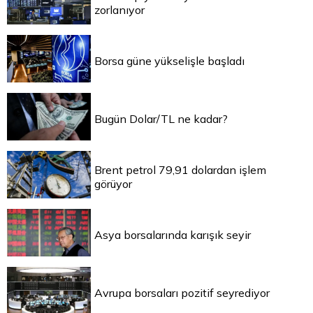
zorlanıyor
Borsa güne yükselişle başladı
Bugün Dolar/TL ne kadar?
Brent petrol 79,91 dolardan işlem
görüyor
Asya borsalarında karışık seyir
Avrupa borsaları pozitif seyrediyor