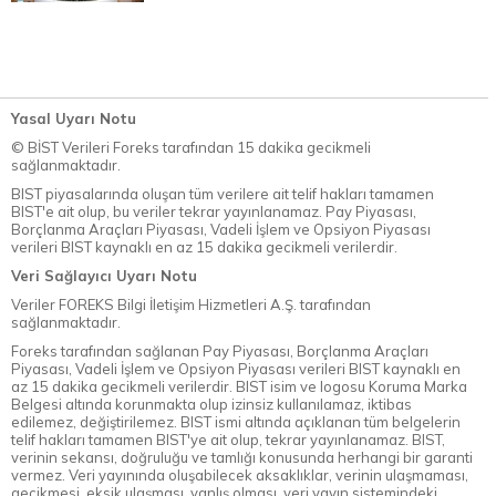
Yasal Uyarı Notu
© BİST Verileri Foreks tarafından 15 dakika gecikmeli
sağlanmaktadır.
BIST piyasalarında oluşan tüm verilere ait telif hakları tamamen
BIST'e ait olup, bu veriler tekrar yayınlanamaz. Pay Piyasası,
Borçlanma Araçları Piyasası, Vadeli İşlem ve Opsiyon Piyasası
verileri BIST kaynaklı en az 15 dakika gecikmeli verilerdir.
Veri Sağlayıcı Uyarı Notu
Veriler FOREKS Bilgi İletişim Hizmetleri A.Ş. tarafından
sağlanmaktadır.
Foreks tarafından sağlanan Pay Piyasası, Borçlanma Araçları
Piyasası, Vadeli İşlem ve Opsiyon Piyasası verileri BIST kaynaklı en
az 15 dakika gecikmeli verilerdir. BIST isim ve logosu Koruma Marka
Belgesi altında korunmakta olup izinsiz kullanılamaz, iktibas
edilemez, değiştirilemez. BIST ismi altında açıklanan tüm belgelerin
telif hakları tamamen BIST'ye ait olup, tekrar yayınlanamaz. BIST,
verinin sekansı, doğruluğu ve tamlığı konusunda herhangi bir garanti
vermez. Veri yayınında oluşabilecek aksaklıklar, verinin ulaşmaması,
gecikmesi, eksik ulaşması, yanlış olması, veri yayın sistemindeki