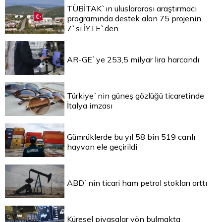
TÜBİTAK`ın uluslararası araştırmacı
programında destek alan 75 projenin
7`si İYTE`den
AR-GE`ye 253,5 milyar lira harcandı
Türkiye`nin güneş gözlüğü ticaretinde
İtalya imzası
Gümrüklerde bu yıl 58 bin 519 canlı
hayvan ele geçirildi
ABD`nin ticari ham petrol stokları arttı
Küresel piyasalar yön bulmakta