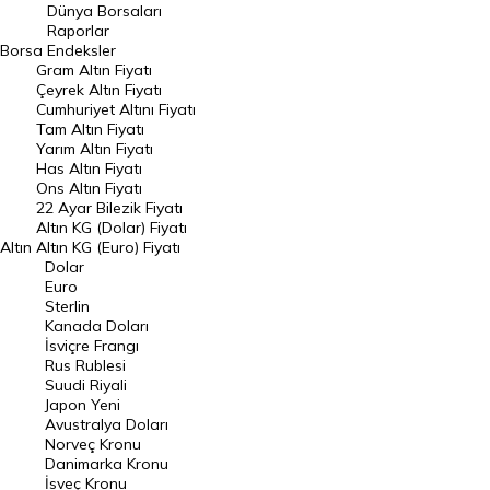
Geçmiş Kapanışlar
Dünya Borsaları
Raporlar
Dünya Borsaları
Borsa
Endeksler
Gram Altın Fiyatı
Raporlar
Çeyrek Altın Fiyatı
Endeksler
Cumhuriyet Altını Fiyatı
Tam Altın Fiyatı
Yarım Altın Fiyatı
DÖVİZ
Has Altın Fiyatı
Ons Altın Fiyatı
Döviz Kuru
22 Ayar Bilezik Fiyatı
Dolar Kuru
Altın KG (Dolar) Fiyatı
Altın
Altın KG (Euro) Fiyatı
Euro Kuru
Dolar
Euro
Pound Kuru
Sterlin
Kanada Doları
Frank Kuru
İsviçre Frangı
Riyal Kuru
Rus Rublesi
Suudi Riyali
Avustralya Doları
Japon Yeni
Avustralya Doları
Danimarka Kronu Kuru
Norveç Kronu
Danimarka Kronu
Kanada Doları Kuru
İsveç Kronu