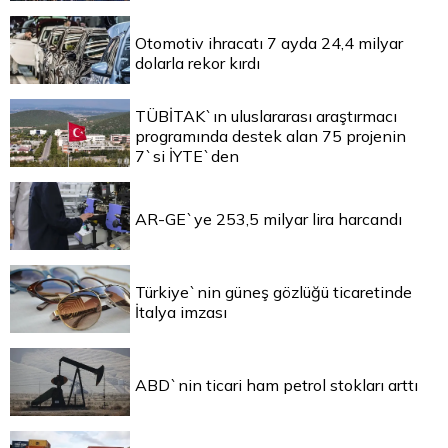
Otomotiv ihracatı 7 ayda 24,4 milyar
dolarla rekor kırdı
TÜBİTAK`ın uluslararası araştırmacı
programında destek alan 75 projenin
7`si İYTE`den
AR-GE`ye 253,5 milyar lira harcandı
Türkiye`nin güneş gözlüğü ticaretinde
İtalya imzası
ABD`nin ticari ham petrol stokları arttı