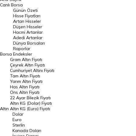
BIST 100 Hisseleri
Canlı Borsa
Günün Özeti
En Çok Artan Hisseler
Hisse Fiyatları
Artan Hisseler
En Çok Düşen Hisseler
Düşen Hisseler
Hacmi Artanlar
Hacmi Artanlar
Adedi Artanlar
Geçmiş Kapanışlar
Dünya Borsaları
Raporlar
Dünya Borsaları
Borsa
Endeksler
Gram Altın Fiyatı
Raporlar
Çeyrek Altın Fiyatı
Endeksler
Cumhuriyet Altını Fiyatı
Tam Altın Fiyatı
Yarım Altın Fiyatı
DÖVİZ
Has Altın Fiyatı
Ons Altın Fiyatı
Döviz Kuru
22 Ayar Bilezik Fiyatı
Dolar Kuru
Altın KG (Dolar) Fiyatı
Altın
Altın KG (Euro) Fiyatı
Euro Kuru
Dolar
Euro
Pound Kuru
Sterlin
Kanada Doları
Frank Kuru