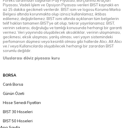
Foreks tarafından sağlanan Pay Piyasası, Borçlanma Araçları
Piyasası, Vadeli İşlem ve Opsiyon Piyasası verileri BIST kaynaklı en
az 15 dakika gecikmeli verilerdir. BIST isim ve logosu Koruma Marka
Belgesi altında korunmakta olup izinsiz kullanılamaz, iktibas
edilemez, değiştirilemez. BIST ismi altında açıklanan tüm belgelerin
telif hakları tamamen BIST'ye ait olup, tekrar yayınlanamaz. BIST,
verinin sekansı, doğruluğu ve tamlığı konusunda herhangi bir garanti
vermez. Veri yayınında oluşabilecek aksaklıklar, verinin ulaşmaması,
gecikmesi, eksik ulaşması, yanlış olması, veri yayın sistemindeki
perfomansın düşmesi veya kesintili olması gibi hallerde Alıcı, Alt Alıcı
ve / veya Kullanıcılarda oluşabilecek herhangi bir zarardan BIST
sorumlu değildir.
Uluslarası döviz piyasası kuru
BORSA
Canlı Borsa
Günün Özeti
Hisse Senedi Fiyatları
BIST 30 Hisseleri
BIST 50 Hisseleri
Ana Sayfa