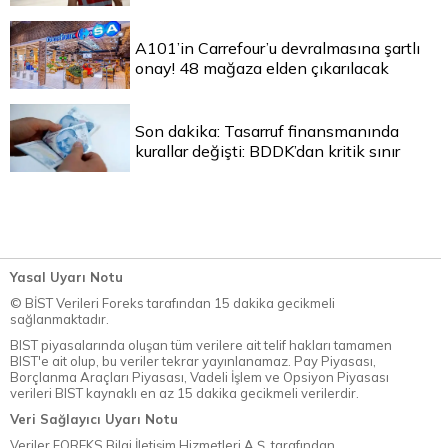
A101’in Carrefour’u devralmasına şartlı
onay! 48 mağaza elden çıkarılacak
Son dakika: Tasarruf finansmanında
kurallar değişti: BDDK’dan kritik sınır
Yasal Uyarı Notu
© BİST Verileri Foreks tarafından 15 dakika gecikmeli
sağlanmaktadır.
BIST piyasalarında oluşan tüm verilere ait telif hakları tamamen
BIST'e ait olup, bu veriler tekrar yayınlanamaz. Pay Piyasası,
Borçlanma Araçları Piyasası, Vadeli İşlem ve Opsiyon Piyasası
verileri BIST kaynaklı en az 15 dakika gecikmeli verilerdir.
Veri Sağlayıcı Uyarı Notu
Veriler FOREKS Bilgi İletişim Hizmetleri A.Ş. tarafından