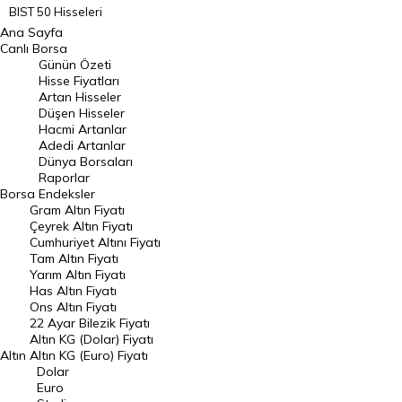
BIST 50 Hisseleri
Ana Sayfa
BIST 100 Hisseleri
Canlı Borsa
Günün Özeti
En Çok Artan Hisseler
Hisse Fiyatları
Artan Hisseler
En Çok Düşen Hisseler
Düşen Hisseler
Hacmi Artanlar
Hacmi Artanlar
Adedi Artanlar
Geçmiş Kapanışlar
Dünya Borsaları
Raporlar
Dünya Borsaları
Borsa
Endeksler
Gram Altın Fiyatı
Raporlar
Çeyrek Altın Fiyatı
Endeksler
Cumhuriyet Altını Fiyatı
Tam Altın Fiyatı
Yarım Altın Fiyatı
DÖVİZ
Has Altın Fiyatı
Ons Altın Fiyatı
Döviz Kuru
22 Ayar Bilezik Fiyatı
Dolar Kuru
Altın KG (Dolar) Fiyatı
Altın
Altın KG (Euro) Fiyatı
Euro Kuru
Dolar
Euro
Pound Kuru