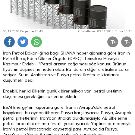
08.11.2018 Perşembe 15:43
Güncelleme : 09.11.2018 Cuma 10:41
İran Petrol Bakanlığı'na bağlı SHANA haber ajansına göre İran'ın
Petrol İhraç Eden Ülkeler Örgütü (OPEC) Temsilcisi Hüseyin
Kazımpur Erdebili, "Petrol arzının çoğalması söz konusu ürünün
fiyatının düşmesine neden oldu. Bu durum diğer üreticilere zarar
veriyor. Suudi Arabistan ve Rusya petrol üretim miktarlarını
düşürmeli" dedi.
Erdebili, her iki ülkenin günlük birer milyon varil petrol üretimini
düşürmesi gerektiğini sözlerine ekledi.
ESAI Energy'nin raporuna göre, İran'ın Avrupa'daki petrol
kayıplarını bu aydan itibaren Rusya karşılayacak. Rusya, Avrupalı
petrol şirketlerinin İran'dan ithalatı durdurmasıyla AB ülkelerine
petrol ihracatını artırma fırsatı yakalayacak. Yaptırımlar nedeniyle
İran'ın petrol ihracatında kaybettiği payı Avrupa'da Rusya,
Asya'da ise Suudi Arabistan'ın alacağı öngörülüyor.