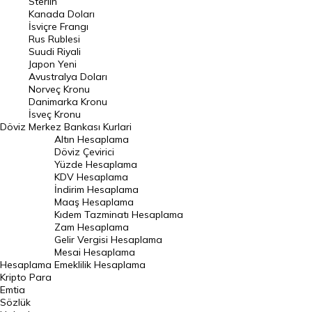
Sterlin
Kanada Doları
Frank Kuru
İsviçre Frangı
Riyal Kuru
Rus Rublesi
Suudi Riyali
Avustralya Doları
Japon Yeni
Avustralya Doları
Danimarka Kronu Kuru
Norveç Kronu
Danimarka Kronu
Kanada Doları Kuru
İsveç Kronu
Döviz
Merkez Bankası Kurlari
Norveç Kronu Kuru
Altın Hesaplama
İsveç Kronu Kuru
Döviz Çevirici
Yüzde Hesaplama
Japon Yeni Kuru
KDV Hesaplama
İndirim Hesaplama
Serbest Piyasa Döviz Kurları
Maaş Hesaplama
Kıdem Tazminatı Hesaplama
Merkez Bankası Döviz Kurları
Zam Hesaplama
Gelir Vergisi Hesaplama
ALTIN
Mesai Hesaplama
Hesaplama
Emeklilik Hesaplama
Altın Fiyatları
Kripto Para
Emtia
Gram Altın Fiyatı
Sözlük