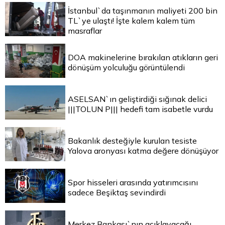
İstanbul`da taşınmanın maliyeti 200 bin
TL`ye ulaştı! İşte kalem kalem tüm
masraflar
DOA makinelerine bırakılan atıkların geri
dönüşüm yolculuğu görüntülendi
ASELSAN`ın geliştirdiği sığınak delici
|||TOLUN P||| hedefi tam isabetle vurdu
Bakanlık desteğiyle kurulan tesiste
Yalova aronyası katma değere dönüşüyor
Spor hisseleri arasında yatırımcısını
sadece Beşiktaş sevindirdi
Merkez Bankası`nın açıklayacağı