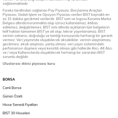
sağlanmaktadır.
Foreks tarafından sağlanan Pay Piyasası, Borçlanma Araçları
Piyasası, Vadeli İşlem ve Opsiyon Piyasası verileri BIST kaynaklı en
az 15 dakika gecikmeli verilerdir. BIST isim ve logosu Koruma Marka
Belgesi altında korunmakta olup izinsiz kullanılamaz, iktibas
edilemez, değiştirilemez. BIST ismi altında açıklanan tüm belgelerin
telif hakları tamamen BIST'ye ait olup, tekrar yayınlanamaz. BIST,
verinin sekansı, doğruluğu ve tamlığı konusunda herhangi bir garanti
vermez. Veri yayınında oluşabilecek aksaklıklar, verinin ulaşmaması,
gecikmesi, eksik ulaşması, yanlış olması, veri yayın sistemindeki
perfomansın düşmesi veya kesintili olması gibi hallerde Alıcı, Alt Alıcı
ve / veya Kullanıcılarda oluşabilecek herhangi bir zarardan BIST
sorumlu değildir.
Uluslarası döviz piyasası kuru
BORSA
Canlı Borsa
Günün Özeti
Hisse Senedi Fiyatları
BIST 30 Hisseleri