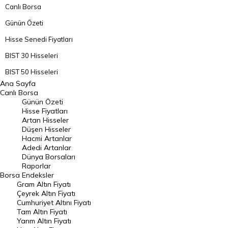
Canlı Borsa
Günün Özeti
Hisse Senedi Fiyatları
BIST 30 Hisseleri
BIST 50 Hisseleri
Ana Sayfa
BIST 100 Hisseleri
Canlı Borsa
Günün Özeti
En Çok Artan Hisseler
Hisse Fiyatları
Artan Hisseler
En Çok Düşen Hisseler
Düşen Hisseler
Hacmi Artanlar
Hacmi Artanlar
Adedi Artanlar
Geçmiş Kapanışlar
Dünya Borsaları
Raporlar
Dünya Borsaları
Borsa
Endeksler
Gram Altın Fiyatı
Raporlar
Çeyrek Altın Fiyatı
Endeksler
Cumhuriyet Altını Fiyatı
Tam Altın Fiyatı
Yarım Altın Fiyatı
DÖVİZ