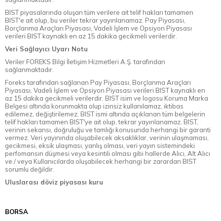
BIST piyasalarında oluşan tüm verilere ait telif hakları tamamen
BIST'e ait olup, bu veriler tekrar yayınlanamaz. Pay Piyasası,
Borçlanma Araçları Piyasası, Vadeli İşlem ve Opsiyon Piyasası
verileri BIST kaynaklı en az 15 dakika gecikmeli verilerdir.
Veri Sağlayıcı Uyarı Notu
Veriler FOREKS Bilgi İletişim Hizmetleri A.Ş. tarafından
sağlanmaktadır.
Foreks tarafından sağlanan Pay Piyasası, Borçlanma Araçları
Piyasası, Vadeli İşlem ve Opsiyon Piyasası verileri BIST kaynaklı en
az 15 dakika gecikmeli verilerdir. BIST isim ve logosu Koruma Marka
Belgesi altında korunmakta olup izinsiz kullanılamaz, iktibas
edilemez, değiştirilemez. BIST ismi altında açıklanan tüm belgelerin
telif hakları tamamen BIST'ye ait olup, tekrar yayınlanamaz. BIST,
verinin sekansı, doğruluğu ve tamlığı konusunda herhangi bir garanti
vermez. Veri yayınında oluşabilecek aksaklıklar, verinin ulaşmaması,
gecikmesi, eksik ulaşması, yanlış olması, veri yayın sistemindeki
perfomansın düşmesi veya kesintili olması gibi hallerde Alıcı, Alt Alıcı
ve / veya Kullanıcılarda oluşabilecek herhangi bir zarardan BIST
sorumlu değildir.
Uluslarası döviz piyasası kuru
BORSA