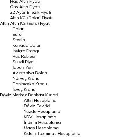
Has Altın Fiyatı
Ons Altın Fiyatı
Döviz Kuru
22 Ayar Bilezik Fiyatı
Dolar Kuru
Altın KG (Dolar) Fiyatı
Altın
Altın KG (Euro) Fiyatı
Euro Kuru
Dolar
Euro
Pound Kuru
Sterlin
Kanada Doları
Frank Kuru
İsviçre Frangı
Riyal Kuru
Rus Rublesi
Suudi Riyali
Avustralya Doları
Japon Yeni
Avustralya Doları
Danimarka Kronu Kuru
Norveç Kronu
Danimarka Kronu
Kanada Doları Kuru
İsveç Kronu
Döviz
Merkez Bankası Kurlari
Norveç Kronu Kuru
Altın Hesaplama
İsveç Kronu Kuru
Döviz Çevirici
Yüzde Hesaplama
Japon Yeni Kuru
KDV Hesaplama
İndirim Hesaplama
Serbest Piyasa Döviz Kurları
Maaş Hesaplama
Kıdem Tazminatı Hesaplama
Merkez Bankası Döviz Kurları