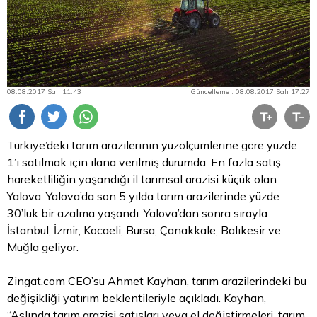
08.08.2017 Salı 11:43
Güncelleme : 08.08.2017 Salı 17:27
Türkiye’deki tarım arazilerinin yüzölçümlerine göre yüzde
1’i satılmak için ilana verilmiş durumda. En fazla satış
hareketliliğin yaşandığı il tarımsal arazisi küçük olan
Yalova. Yalova’da son 5 yılda tarım arazilerinde yüzde
30’luk bir azalma yaşandı. Yalova’dan sonra sırayla
İstanbul, İzmir, Kocaeli, Bursa, Çanakkale, Balıkesir ve
Muğla geliyor.
Zingat.com CEO’su Ahmet Kayhan, tarım arazilerindeki bu
değişikliği yatırım beklentileriyle açıkladı. Kayhan,
“Aslında tarım arazisi satışları veya el değiştirmeleri, tarım