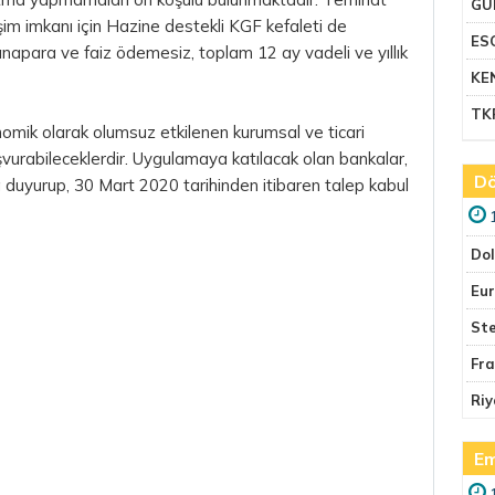
GU
işim imkanı için Hazine destekli KGF kefaleti de
ES
anapara ve faiz ödemesiz, toplam 12 ay vadeli ve yıllık
KE
TK
nomik olarak olumsuz etkilenen kurumsal ve ticari
aşvurabileceklerdir. Uygulamaya katılacak olan bankalar,
Dö
 duyurup, 30 Mart 2020 tarihinden itibaren talep kabul
Do
Eu
Ste
Fr
Riy
Em