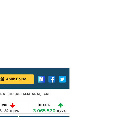
ARA
HESAPLAMA ARAÇLARI
BONO
BITCOIN
0,02
3.065.570
0,00%
0,22%