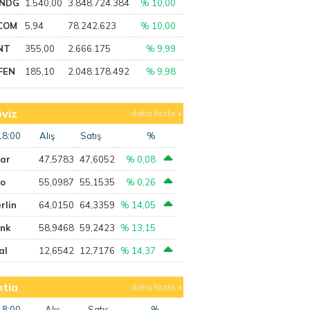
NDG
1.540,00
3.848.724.384
% 10,00
COM
5,94
78.242.623
% 10,00
NT
355,00
2.666.175
% 9,99
FEN
185,10
2.048.178.492
% 9,98
viz
daha fazla
18:00
Alış
Satış
%
lar
47,5783
47,6052
% 0,08
ro
55,0987
55,1535
% 0,26
rlin
64,0150
64,3359
% 14,05
ank
58,9468
59,2423
% 13,15
al
12,6542
12,7176
% 14,37
tia
daha fazla
18:00
Alış
Satış
%