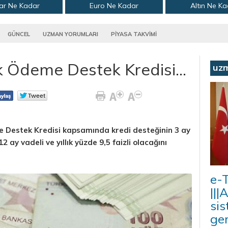
ar Ne Kadar
Euro Ne Kadar
Altın Ne K
GÜNCEL
UZMAN YORUMLARI
PİYASA TAKVİMİ
 Ödeme Destek Kredisi...
uz
e Destek Kredisi kapsamında kredi desteğinin 3 ay
ay vadeli ve yıllık yüzde 9,5 faizli olacağını
e-T
|||
sis
ger