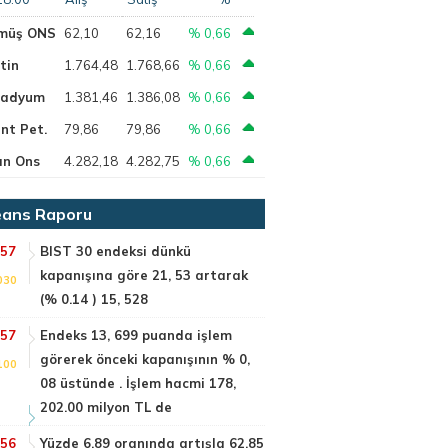
müş ONS
62,10
62,16
% 0,66
tin
1.764,48
1.768,66
% 0,66
ladyum
1.381,46
1.386,08
% 0,66
nt Pet.
79,86
79,86
% 0,66
ın Ons
4.282,18
4.282,75
% 0,66
ans Raporu
:57
BIST 30 endeksi dünkü
kapanışına göre 21, 53 artarak
030
(% 0.14 ) 15, 528
:57
Endeks 13, 699 puanda işlem
görerek önceki kapanışının % 0,
100
08 üstünde . İşlem hacmi 178,
202.00 milyon TL de
:56
Yüzde 6.89 oranında artışla 62.85