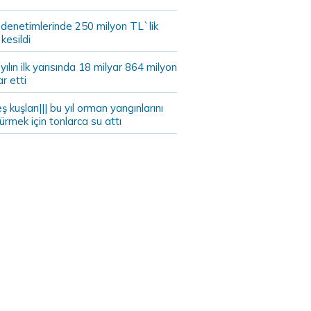
 denetimlerinde 250 milyon TL`lik
kesildi
ılın ilk yarısında 18 milyar 864 milyon
ar etti
eş kuşları||| bu yıl orman yangınlarını
rmek için tonlarca su attı