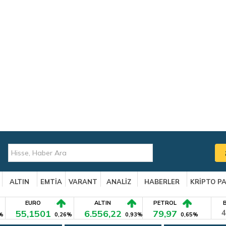
ALTIN
EMTİA
VARANT
ANALİZ
HABERLER
KRİPTO P
EURO
ALTIN
PETROL
55,1501
6.556,22
79,97
4
%
0,26%
0,93%
0,65%