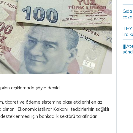
Gıda
ceza 
THY y
lira k
|||At
söndü
pılan açıklamada şöyle denildi:
im, ticaret ve ödeme sistemine olası etkilerini en az
nan “Ekonomik İstikrar Kalkanı” tedbirlerinin sağlıklı
 desteklenmesi için bankacılık sektörü tarafından