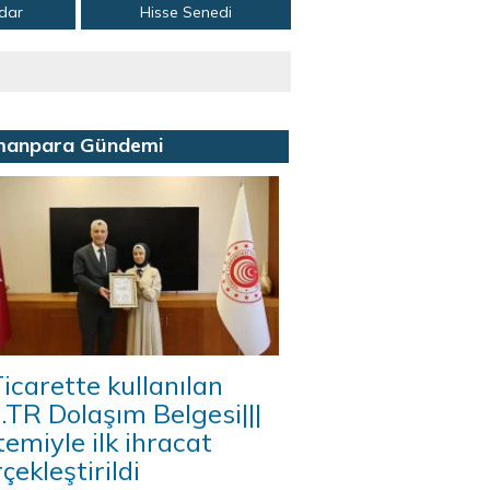
adar
Hisse Senedi
manpara Gündemi
icarette kullanılan
A.TR Dolaşım Belgesi|||
temiyle ilk ihracat
çekleştirildi