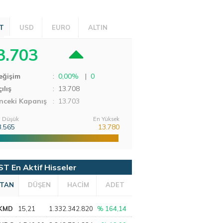
T
USD
EURO
ALTIN
3.703
eğişim
:
0,00%
|
0
ılış
:
13.708
nceki Kapanış
: 13.703
 Düşük
En Yüksek
3.565
13.780
ST En Aktif Hisseler
TAN
DÜŞEN
HACİM
ADET
KMD
15,21
1.332.342.820
% 164,14