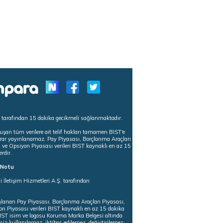
s tarafından 15 dakika gecikmeli sağlanmaktadır.
uşan tüm verilere ait telif hakları tamamen BIST'e
tekrar yayınlanamaz. Pay Piyasası, Borçlanma Araçları
m ve Opsiyon Piyasası verileri BIST kaynaklı en az 15
erdir.
ı Notu
i İletişim Hizmetleri A.Ş. tarafından
ğlanan Pay Piyasası, Borçlanma Araçları Piyasası,
on Piyasası verileri BIST kaynaklı en az 15 dakika
 BIST isim ve logosu Koruma Marka Belgesi altında
iz kullanılamaz, iktibas edilemez, değiştirilemez.