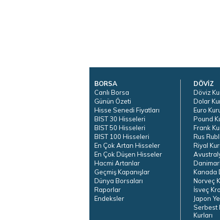
BORSA
DÖVİZ
Canlı Borsa
Döviz Ku
Günün Özeti
Dolar Ku
Hisse Senedi Fiyatları
Euro Kur
BIST 30 Hisseleri
Pound K
BIST 50 Hisseleri
Frank Ku
BIST 100 Hisseleri
Rus Rubl
En Çok Artan Hisseler
Riyal Kur
En Çok Düşen Hisseler
Avustral
Hacmi Artanlar
Danimar
Geçmiş Kapanışlar
Kanada D
Dünya Borsaları
Norveç K
Raporlar
İsveç Kr
Endeksler
Japon Ye
Serbest 
Kurları