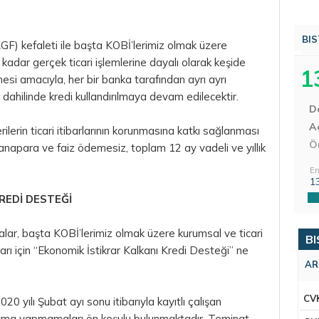
BIS
GF) kefaleti ile başta KOBİ’lerimiz olmak üzere
 kadar gerçek ticari işlemlerine dayalı olarak keşide
1
mesi amacıyla, her bir banka tarafından ayrı ayrı
r dahilinde kredi kullandırılmaya devam edilecektir.
D
Aç
lerin ticari itibarlarının korunmasına katkı sağlanması
Ö
napara ve faiz ödemesiz, toplam 12 ay vadeli ve yıllık
En
1
REDİ DESTEĞİ
lar, başta KOBİ’lerimiz olmak üzere kurumsal ve ticari
BI
arı için “Ekonomik İstikrar Kalkanı Kredi Desteği” ne
AR
CV
20 yılı Şubat ayı sonu itibarıyla kayıtlı çalışan
ltma yapmamaları ön koşulu bulunmaktadır. Teminat