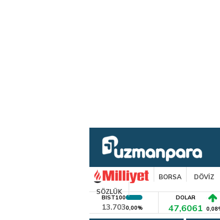
BORSA
DÖVİZ
SÖZLÜK
BIST100
DOLAR
13.703
47,6061
0,00%
0,08