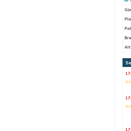
Gü
Pla
Pa
Bre
Alt
Se
17
XU
17
XU
17