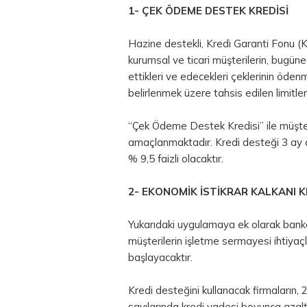
1- ÇEK ÖDEME DESTEK KREDİSİ
Hazine destekli, Kredi Garanti Fonu (K
kurumsal ve ticari müşterilerin, bugüne
ettikleri ve edecekleri çeklerinin öden
belirlenmek üzere tahsis edilen limitle
“Çek Ödeme Destek Kredisi” ile müşteri
amaçlanmaktadır. Kredi desteği 3 ay a
% 9,5 faizli olacaktır.
2- EKONOMİK İSTİKRAR KALKANI K
Yukarıdaki uygulamaya ek olarak banka
müşterilerin işletme sermayesi ihtiyaçl
başlayacaktır.
Kredi desteğini kullanacak firmaların, 20
sayılarında kredi vadesi boyunca aza