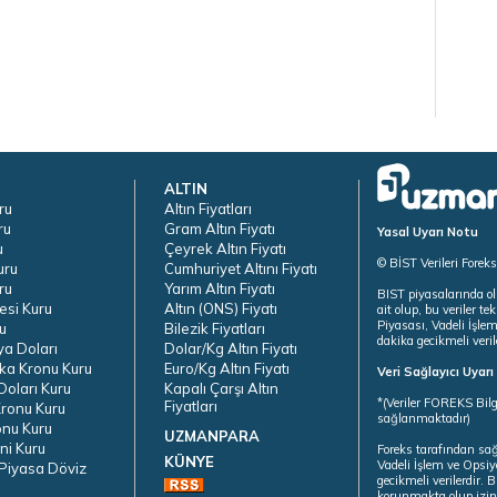
ALTIN
ru
Altın Fiyatları
ru
Gram Altın Fiyatı
Yasal Uyarı Notu
u
Çeyrek Altın Fiyatı
© BİST Verileri Forek
uru
Cumhuriyet Altını Fiyatı
ru
Yarım Altın Fiyatı
BIST piyasalarında ol
esi Kuru
Altın (ONS) Fiyatı
ait olup, bu veriler 
Piyasası, Vadeli İşle
u
Bilezik Fiyatları
dakika gecikmeli veril
ya Doları
Dolar/Kg Altın Fiyatı
ka Kronu Kuru
Euro/Kg Altın Fiyatı
Veri Sağlayıcı Uyar
oları Kuru
Kapalı Çarşı Altın
*(Veriler FOREKS Bilg
Fiyatları
ronu Kuru
sağlanmaktadır)
onu Kuru
UZMANPARA
ni Kuru
Foreks tarafından sa
KÜNYE
Vadeli İşlem ve Opsiy
Piyasa Döviz
gecikmeli verilerdir.
korunmakta olup izins