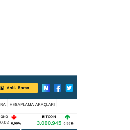
ARA
HESAPLAMA ARAÇLARI
BONO
BITCOIN
0,02
3.080.945
0,00%
0,86%