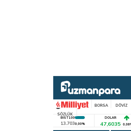
BORSA
DÖVİZ
SÖZLÜK
BIST100
DOLAR
13.703
47,6035
0,00%
0,08