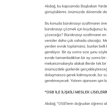
Akdağ, bu kapsamda Başbakan Yardımcılı
görüştüklerini, önümüzde dönemde de 
Bu konuda bürokrasiyi azaltmanın öne
bürokrasiyi çözmek için koyduğunuz kura
çözeceğiz? Bürokrasiyi azaltmanın en 
vericiler daha çok sahada olacağız. Mese
yerden evrak toplamanız, bunları belli
gerekiyor. Bir ay sonra size şunu söyleye
evrakı tamamladıktan bir ay sonra bir e
mekanizmalarıyla alakalı illerde tek b
önümüzdeki günlerde gerçekleştirece
dolaşmanıza gerek kalmayacak, biz sizi
gerekmeyecek. Yatırım ajansının işini ko
"OSB İLE İLİŞKİLİ MESLEK LİSELER
Akdağ, "OSB’lerin doğrudan öğrenci alac