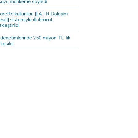
sözü mahkeme söyledi
arette kullanılan |||A.TR Dolaşım
si||| sistemiyle ilk ihracat
kleştirildi
 denetimlerinde 250 milyon TL`lik
kesildi