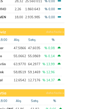
ES
28,32
25.560.011
% 0,00
YHO
2,26
1.860.643
% 0,00
MEN
18,00
2.935.985
% 0,00
viz
daha fazla
18:00
Alış
Satış
%
lar
47,5866
47,6035
% 0,08
ro
55,0662
55,0869
% 0,14
rlin
63,9770
64,2977
% 13,99
ank
58,8519
59,1469
% 12,96
al
12,6542
12,7176
% 14,37
tia
daha fazla
18:00
Alış
Satış
%
müş ONS
61,86
61,92
% 0,66