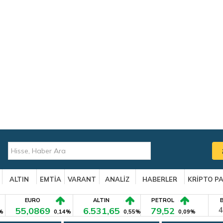
ALTIN
EMTİA
VARANT
ANALİZ
HABERLER
KRİPTO P
EURO
ALTIN
PETROL
55,0869
6.531,65
79,52
4
%
0,14%
0,55%
0,09%