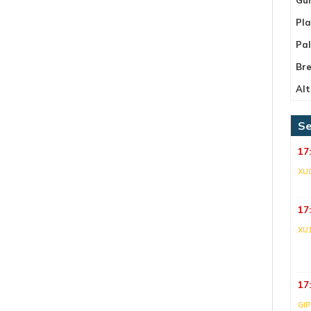
Pla
Pa
Bre
Alt
Se
17
XU
17
XU
17
GI