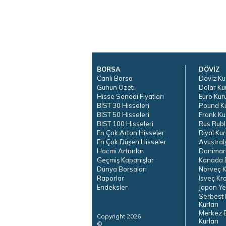
BORSA
DÖVİZ
Canlı Borsa
Döviz Ku
Günün Özeti
Dolar Ku
Hisse Senedi Fiyatları
Euro Kur
BIST 30 Hisseleri
Pound K
BIST 50 Hisseleri
Frank Ku
BIST 100 Hisseleri
Rus Rubl
En Çok Artan Hisseler
Riyal Kur
En Çok Düşen Hisseler
Avustral
Hacmi Artanlar
Danimar
Geçmiş Kapanışlar
Kanada D
Dünya Borsaları
Norveç K
Raporlar
İsveç Kr
Endeksler
Japon Ye
Serbest 
Kurları
Merkez 
Copyright 2026
Kurları
©