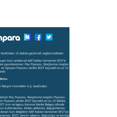
s tarafından 15 dakika gecikmeli sağlanmaktadır.
uşan tüm verilere ait telif hakları tamamen BIST'e
tekrar yayınlanamaz. Pay Piyasası, Borçlanma Araçları
m ve Opsiyon Piyasası verileri BIST kaynaklı en az 15
erdir.
ı Notu
i İletişim Hizmetleri A.Ş. tarafından
ğlanan Pay Piyasası, Borçlanma Araçları Piyasası,
on Piyasası verileri BIST kaynaklı en az 15 dakika
 BIST isim ve logosu Koruma Marka Belgesi altında
iz kullanılamaz, iktibas edilemez, değiştirilemez.
klanan tüm belgelerin telif hakları tamamen BIST'ye
nlanamaz. BIST, verinin sekansı, doğruluğu ve tamlığı