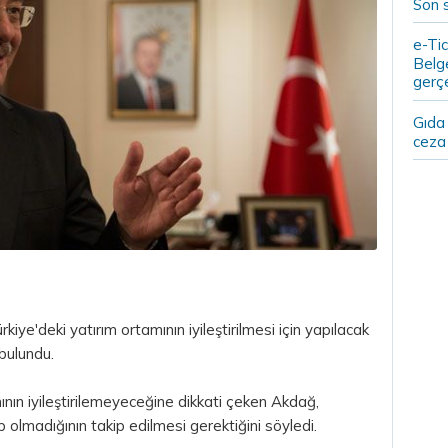
Son 
e-Tic
Belge
gerçe
Gıda
ceza 
ye'deki yatırım ortamının iyileştirilmesi için yapılacak
 bulundu.
ının iyileştirilemeyeceğine dikkati çeken Akdağ,
p olmadığının takip edilmesi gerektiğini söyledi.