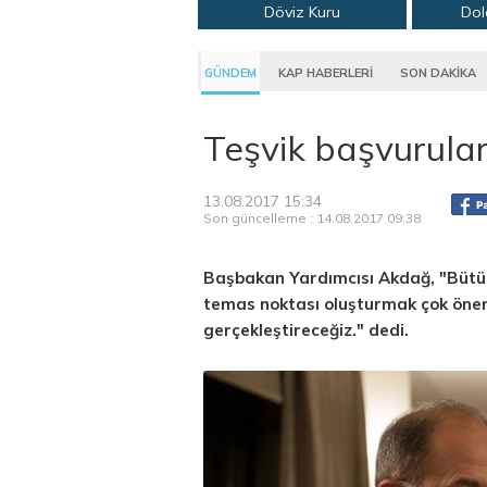
Döviz Kuru
Dol
GÜNDEM
KAP HABERLERİ
SON DAKİKA
Teşvik başvurula
13.08.2017 15:34
Son güncelleme : 14.08.2017 09:38
Başbakan Yardımcısı Akdağ, "Bütün 
temas noktası oluşturmak çok öne
gerçekleştireceğiz." dedi.