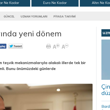
ar Ne Kadar
Euro Ne Kadar
Altın Ne K
GÜNCEL
UZMAN YORUMLARI
PİYASA TAKVİMİ
rında yeni dönem
uz
teşvik mekanizmalarıyla alakalı illerde tek bir
mli. Bunu önümüzdeki günlerde
Çin
düz
Bard