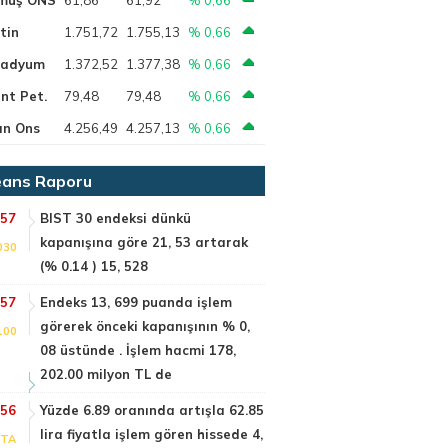
tin
1.751,72
1.755,13
% 0,66
ladyum
1.372,52
1.377,38
% 0,66
nt Pet.
79,48
79,48
% 0,66
ın Ons
4.256,49
4.257,13
% 0,66
ans Raporu
:57
BIST 30 endeksi dünkü
kapanışına göre 21, 53 artarak
030
(% 0.14 ) 15, 528
:57
Endeks 13, 699 puanda işlem
görerek önceki kapanışının % 0,
100
08 üstünde . İşlem hacmi 178,
202.00 milyon TL de
:56
Yüzde 6.89 oranında artışla 62.85
lira fiyatla işlem gören hissede 4,
PTA