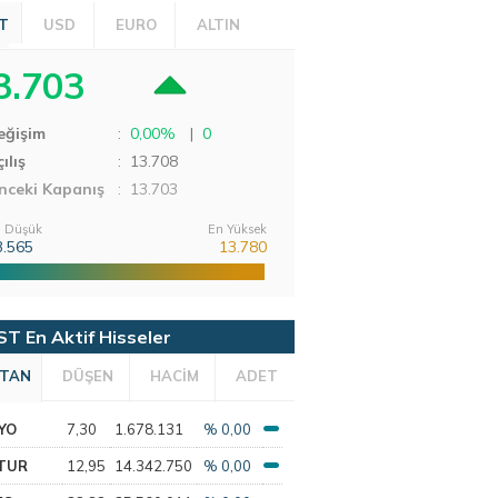
T
USD
EURO
ALTIN
3.703
eğişim
:
0,00%
|
0
ılış
:
13.708
nceki Kapanış
: 13.703
 Düşük
En Yüksek
3.565
13.780
ST En Aktif Hisseler
TAN
DÜŞEN
HACİM
ADET
YO
7,30
1.678.131
% 0,00
TUR
12,95
14.342.750
% 0,00