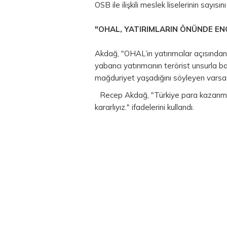
OSB ile ilişkili meslek liselerinin sayısın
"OHAL, YATIRIMLARIN ÖNÜNDE EN
Akdağ, "OHAL’in yatırımcılar açısından 
yabancı yatırımcının terörist unsurla b
mağduriyet yaşadığını söyleyen varsa b
Recep Akdağ, "Türkiye
para
kazanmak
kararlıyız." ifadelerini kullandı.