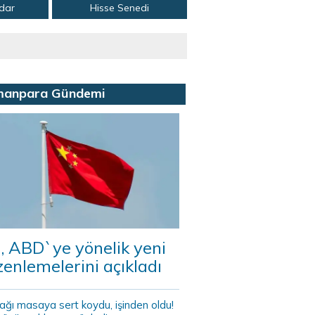
adar
Hisse Senedi
manpara Gündemi
, ABD`ye yönelik yeni
enlemelerini açıkladı
ağı masaya sert koydu, işinden oldu!