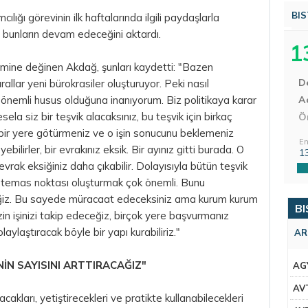
BIS
ğı görevinin ilk haftalarında ilgili paydaşlarla
bunların devam edeceğini aktardı.
1
mine değinen Akdağ, şunları kaydetti: "Bazen
D
llar yeni bürokrasiler oluşturuyor. Peki nasıl
önemli husus olduğuna inanıyorum. Biz politikaya karar
Aç
la siz bir teşvik alacaksınız, bu teşvik için birkaç
Ö
 bir yere götürmeniz ve o işin sonucunu beklemeniz
En
bilirler, bir evrakınız eksik. Bir ayınız gitti burada. O
1
vrak eksiğiniz daha çıkabilir. Dolayısıyla bütün teşvik
ir temas noktası oluşturmak çok önemli. Bunu
ğiz. Bu sayede müracaat edeceksiniz ama kurum kurum
BI
n işinizi takip edeceğiz, birçok yere başvurmanız
laylaştıracak böyle bir yapı kurabiliriz."
AR
İNİN SAYISINI ARTTIRACAĞIZ"
AG
AV
akları, yetiştirecekleri ve pratikte kullanabilecekleri