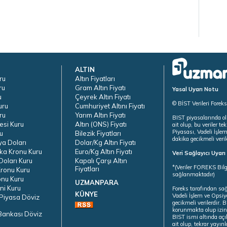
ALTIN
ru
Altın Fiyatları
ru
Gram Altın Fiyatı
Yasal Uyarı Notu
u
Çeyrek Altın Fiyatı
© BİST Verileri Forek
uru
Cumhuriyet Altını Fiyatı
ru
Yarım Altın Fiyatı
BIST piyasalarında ol
esi Kuru
Altın (ONS) Fiyatı
ait olup, bu veriler 
Piyasası, Vadeli İşle
u
Bilezik Fiyatları
dakika gecikmeli veril
ya Doları
Dolar/Kg Altın Fiyatı
ka Kronu Kuru
Euro/Kg Altın Fiyatı
Veri Sağlayıcı Uyar
oları Kuru
Kapalı Çarşı Altın
*(Veriler FOREKS Bilg
Fiyatları
ronu Kuru
sağlanmaktadır)
onu Kuru
UZMANPARA
ni Kuru
Foreks tarafından sa
KÜNYE
Vadeli İşlem ve Opsiy
Piyasa Döviz
gecikmeli verilerdir.
korunmakta olup izins
Bankası Döviz
BIST ismi altında açı
ait olup, tekrar yayı