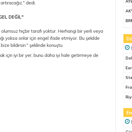
AY
ı artıracağız." dedi.
AK
GEL DEĞİL"
BR
olumsuz hiçbir tarafı yoktur. Herhangi bir yerli veya
ağı yoksa onlar için engel ifade etmiyor. Bu şekilde
Dö
ize bildirsin." şeklinde konuştu.
 için iyi bir yer, bunu daha iyi hale getirmeye de
Do
Eu
Ste
Fr
Riy
Em
Gü