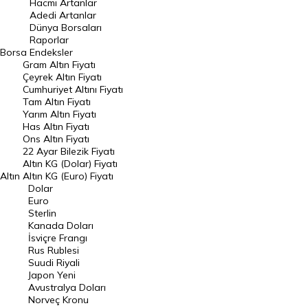
Hacmi Artanlar
Hacmi Artanlar
Adedi Artanlar
Geçmiş Kapanışlar
Dünya Borsaları
Raporlar
Dünya Borsaları
Borsa
Endeksler
Gram Altın Fiyatı
Raporlar
Çeyrek Altın Fiyatı
Endeksler
Cumhuriyet Altını Fiyatı
Tam Altın Fiyatı
Yarım Altın Fiyatı
DÖVİZ
Has Altın Fiyatı
Ons Altın Fiyatı
Döviz Kuru
22 Ayar Bilezik Fiyatı
Dolar Kuru
Altın KG (Dolar) Fiyatı
Altın
Altın KG (Euro) Fiyatı
Euro Kuru
Dolar
Euro
Pound Kuru
Sterlin
Kanada Doları
Frank Kuru
İsviçre Frangı
Riyal Kuru
Rus Rublesi
Suudi Riyali
Avustralya Doları
Japon Yeni
Avustralya Doları
Danimarka Kronu Kuru
Norveç Kronu