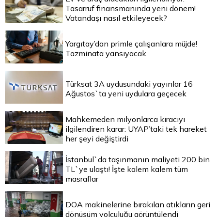
Tasarruf finansmanında yeni dönem!
Vatandaşı nasıl etkileyecek?
Yargıtay’dan primle çalışanlara müjde!
Tazminata yansıyacak
Türksat 3A uydusundaki yayınlar 16
Ağustos`ta yeni uydulara geçecek
Mahkemeden milyonlarca kiracıyı
ilgilendiren karar: UYAP’taki tek hareket
her şeyi değiştirdi
İstanbul`da taşınmanın maliyeti 200 bin
TL`ye ulaştı! İşte kalem kalem tüm
masraflar
DOA makinelerine bırakılan atıkların geri
dönüşüm yolculuğu görüntülendi