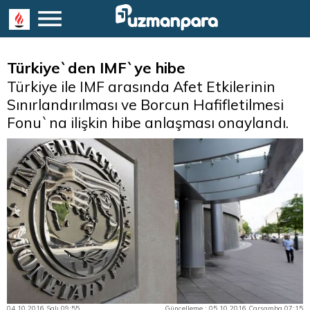
Türkiye`den IMF`ye hibe
Türkiye ile IMF arasında Afet Etkilerinin
Sınırlandırılması ve Borcun Hafifletilmesi
Fonu`na ilişkin hibe anlaşması onaylandı.
04.10.2016 Salı 09:55
Güncelleme : 05.10.2016 Çarşamba 07:15