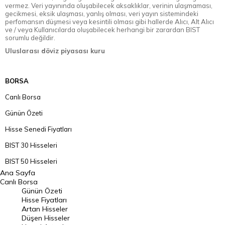
vermez. Veri yayınında oluşabilecek aksaklıklar, verinin ulaşmaması,
gecikmesi, eksik ulaşması, yanlış olması, veri yayın sistemindeki
perfomansın düşmesi veya kesintili olması gibi hallerde Alıcı, Alt Alıcı
ve / veya Kullanıcılarda oluşabilecek herhangi bir zarardan BIST
sorumlu değildir.
Uluslarası döviz piyasası kuru
BORSA
Canlı Borsa
Günün Özeti
Hisse Senedi Fiyatları
BIST 30 Hisseleri
BIST 50 Hisseleri
Ana Sayfa
BIST 100 Hisseleri
Canlı Borsa
Günün Özeti
En Çok Artan Hisseler
Hisse Fiyatları
Artan Hisseler
En Çok Düşen Hisseler
Düşen Hisseler