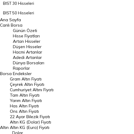
BIST 30 Hisseleri
BIST 50 Hisseleri
Ana Sayfa
BIST 100 Hisseleri
Canlı Borsa
Günün Özeti
En Çok Artan Hisseler
Hisse Fiyatları
Artan Hisseler
En Çok Düşen Hisseler
Düşen Hisseler
Hacmi Artanlar
Hacmi Artanlar
Adedi Artanlar
Geçmiş Kapanışlar
Dünya Borsaları
Raporlar
Dünya Borsaları
Borsa
Endeksler
Gram Altın Fiyatı
Raporlar
Çeyrek Altın Fiyatı
Endeksler
Cumhuriyet Altını Fiyatı
Tam Altın Fiyatı
Yarım Altın Fiyatı
DÖVİZ
Has Altın Fiyatı
Ons Altın Fiyatı
Döviz Kuru
22 Ayar Bilezik Fiyatı
Dolar Kuru
Altın KG (Dolar) Fiyatı
Altın
Altın KG (Euro) Fiyatı
Euro Kuru
Dolar