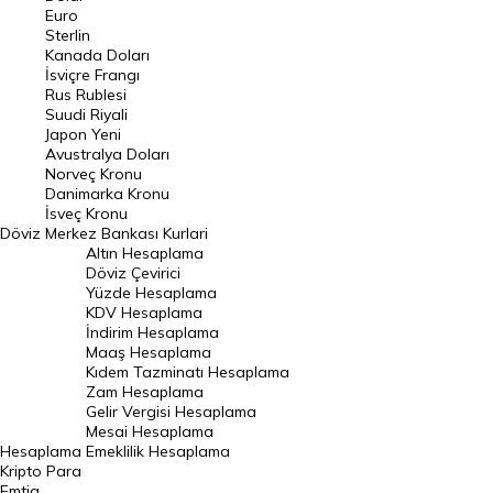
Euro
Pound Kuru
Sterlin
Kanada Doları
Frank Kuru
İsviçre Frangı
Riyal Kuru
Rus Rublesi
Suudi Riyali
Avustralya Doları
Japon Yeni
Avustralya Doları
Danimarka Kronu Kuru
Norveç Kronu
Danimarka Kronu
Kanada Doları Kuru
İsveç Kronu
Döviz
Merkez Bankası Kurlari
Norveç Kronu Kuru
Altın Hesaplama
İsveç Kronu Kuru
Döviz Çevirici
Yüzde Hesaplama
Japon Yeni Kuru
KDV Hesaplama
İndirim Hesaplama
Serbest Piyasa Döviz Kurları
Maaş Hesaplama
Kıdem Tazminatı Hesaplama
Merkez Bankası Döviz Kurları
Zam Hesaplama
Gelir Vergisi Hesaplama
ALTIN
Mesai Hesaplama
Hesaplama
Emeklilik Hesaplama
Altın Fiyatları
Kripto Para
Emtia
Gram Altın Fiyatı