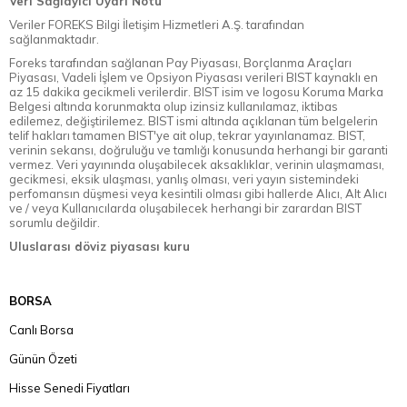
Veri Sağlayıcı Uyarı Notu
Veriler FOREKS Bilgi İletişim Hizmetleri A.Ş. tarafından
sağlanmaktadır.
Foreks tarafından sağlanan Pay Piyasası, Borçlanma Araçları
Piyasası, Vadeli İşlem ve Opsiyon Piyasası verileri BIST kaynaklı en
az 15 dakika gecikmeli verilerdir. BIST isim ve logosu Koruma Marka
Belgesi altında korunmakta olup izinsiz kullanılamaz, iktibas
edilemez, değiştirilemez. BIST ismi altında açıklanan tüm belgelerin
telif hakları tamamen BIST'ye ait olup, tekrar yayınlanamaz. BIST,
verinin sekansı, doğruluğu ve tamlığı konusunda herhangi bir garanti
vermez. Veri yayınında oluşabilecek aksaklıklar, verinin ulaşmaması,
gecikmesi, eksik ulaşması, yanlış olması, veri yayın sistemindeki
perfomansın düşmesi veya kesintili olması gibi hallerde Alıcı, Alt Alıcı
ve / veya Kullanıcılarda oluşabilecek herhangi bir zarardan BIST
sorumlu değildir.
Uluslarası döviz piyasası kuru
BORSA
Canlı Borsa
Günün Özeti
Hisse Senedi Fiyatları