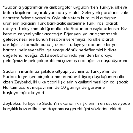
"Sudan’a yaptırımlar ve ambargolar uygulanırken Türkiye, ülkeye
bütün kapılarını açarak yanında yer aldı. Gelin yerli paralarımız ile
ticarette ödeme yapalım. Öyle bir sistem kuralım ki aldığınız
ürünlerin parasını Türk bankacılık sistemine Türk lirası olarak
ödeyin. Türkiye’nin aldığı mallar da Sudan parasıyla ödensin. Biz
kendimize yeni yollar açacağız. Eğer yeni yollar açamazsak
gelecek nesillere bunun hesabını veremeyiz. İki ülke olarak
ürettiğimiz formülle bunu çözeriz. Türkiye’ye dönünce bir yol
haritası belirleyeceğiz, geleceğe dönük hedeflerimizi birlikte
değerlendireceğiz. 2018 sonbaharında yeniden bir araya
geldiğimizde pek çok problemi çözmüş olacağımızı düşünüyorum.”
Sudan’ın inanılmaz şekilde altyapı yatırımına, Türkiye’nin de
Sudan’da yetişen birçok tarım ürününe ihtiyaç duyduğunun altını
çizen Zeybekci, iki ülke ticari ilişkilerinin geliştirilmesi için çalışacak
Hartum ticaret müşavirinin de 10 gün içinde görevine
başlayacağını kaydetti.
Zeybekci, Türkiye ile Sudan'ın ekonomik ilişkilerinin en üst seviyede
karşılıklı kazan ilkesine dayanması gerektiğini sözlerine ekledi.