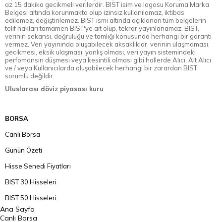
az 15 dakika gecikmeli verilerdir. BIST isim ve logosu Koruma Marka
Belgesi altında korunmakta olup izinsiz kullanılamaz, iktibas
edilemez, değiştirilemez. BIST ismi altında açıklanan tüm belgelerin
telif hakları tamamen BIST'ye ait olup, tekrar yayınlanamaz. BIST,
verinin sekansı, doğruluğu ve tamlığı konusunda herhangi bir garanti
vermez. Veri yayınında oluşabilecek aksaklıklar, verinin ulaşmaması,
gecikmesi, eksik ulaşması, yanlış olması, veri yayın sistemindeki
perfomansın düşmesi veya kesintili olması gibi hallerde Alıcı, Alt Alıcı
ve / veya Kullanıcılarda oluşabilecek herhangi bir zarardan BIST
sorumlu değildir.
Uluslarası döviz piyasası kuru
BORSA
Canlı Borsa
Günün Özeti
Hisse Senedi Fiyatları
BIST 30 Hisseleri
BIST 50 Hisseleri
Ana Sayfa
BIST 100 Hisseleri
Canlı Borsa