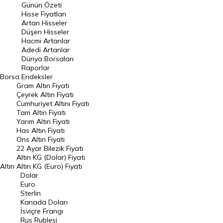
Günün Özeti
En Çok Artan Hisseler
Hisse Fiyatları
Artan Hisseler
En Çok Düşen Hisseler
Düşen Hisseler
Hacmi Artanlar
Hacmi Artanlar
Adedi Artanlar
Geçmiş Kapanışlar
Dünya Borsaları
Raporlar
Dünya Borsaları
Borsa
Endeksler
Gram Altın Fiyatı
Raporlar
Çeyrek Altın Fiyatı
Endeksler
Cumhuriyet Altını Fiyatı
Tam Altın Fiyatı
Yarım Altın Fiyatı
DÖVİZ
Has Altın Fiyatı
Ons Altın Fiyatı
Döviz Kuru
22 Ayar Bilezik Fiyatı
Dolar Kuru
Altın KG (Dolar) Fiyatı
Altın
Altın KG (Euro) Fiyatı
Euro Kuru
Dolar
Euro
Pound Kuru
Sterlin
Kanada Doları
Frank Kuru
İsviçre Frangı
Riyal Kuru
Rus Rublesi