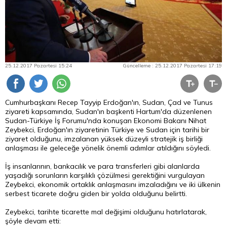
25.12.2017 Pazartesi 15:24
Güncelleme : 25.12.2017 Pazartesi 17:19
Cumhurbaşkanı Recep Tayyip Erdoğan'ın, Sudan, Çad ve Tunus
ziyareti kapsamında, Sudan'ın başkenti Hartum'da düzenlenen
Sudan-Türkiye İş Forumu'nda konuşan Ekonomi Bakanı Nihat
Zeybekci, Erdoğan'ın ziyaretinin Türkiye ve Sudan için tarihi bir
ziyaret olduğunu, imzalanan yüksek düzeyli stratejik iş birliği
anlaşması ile geleceğe yönelik önemli adımlar atıldığını söyledi.
İş insanlarının, bankacılık ve
para
transferleri gibi alanlarda
yaşadığı sorunların karşılıklı çözülmesi gerektiğini vurgulayan
Zeybekci, ekonomik ortaklık anlaşmasını imzaladığını ve iki ülkenin
serbest ticarete doğru giden bir yolda olduğunu belirtti.
Zeybekci, tarihte ticarette mal değişimi olduğunu hatırlatarak,
şöyle devam etti: