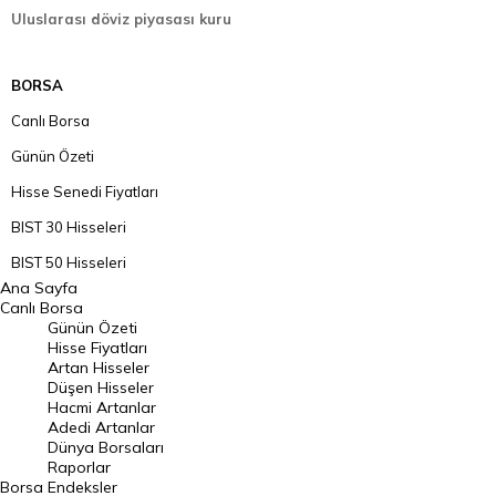
Uluslarası döviz piyasası kuru
BORSA
Canlı Borsa
Günün Özeti
Hisse Senedi Fiyatları
BIST 30 Hisseleri
BIST 50 Hisseleri
Ana Sayfa
BIST 100 Hisseleri
Canlı Borsa
Günün Özeti
En Çok Artan Hisseler
Hisse Fiyatları
Artan Hisseler
En Çok Düşen Hisseler
Düşen Hisseler
Hacmi Artanlar
Hacmi Artanlar
Adedi Artanlar
Geçmiş Kapanışlar
Dünya Borsaları
Raporlar
Dünya Borsaları
Borsa
Endeksler