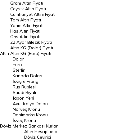
Gram Altın Fiyatı
Raporlar
Çeyrek Altın Fiyatı
Endeksler
Cumhuriyet Altını Fiyatı
Tam Altın Fiyatı
Yarım Altın Fiyatı
DÖVİZ
Has Altın Fiyatı
Ons Altın Fiyatı
Döviz Kuru
22 Ayar Bilezik Fiyatı
Dolar Kuru
Altın KG (Dolar) Fiyatı
Altın
Altın KG (Euro) Fiyatı
Euro Kuru
Dolar
Euro
Pound Kuru
Sterlin
Kanada Doları
Frank Kuru
İsviçre Frangı
Riyal Kuru
Rus Rublesi
Suudi Riyali
Avustralya Doları
Japon Yeni
Avustralya Doları
Danimarka Kronu Kuru
Norveç Kronu
Danimarka Kronu
Kanada Doları Kuru
İsveç Kronu
Döviz
Merkez Bankası Kurlari
Norveç Kronu Kuru
Altın Hesaplama
İsveç Kronu Kuru
Döviz Çevirici