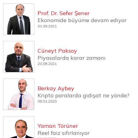
Prof. Dr. Sefer Şener
Ekonomide büyüme devam ediyor
01.09.2021
Cüneyt Paksoy
Piyasalarda karar zamanı
20.08.2021
Berkay Aybey
Kripto paralarda gidişat ne yönde?
09.01.2020
Yaman Törüner
Reel faiz sıfırlanıyor