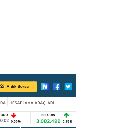
ARA
HESAPLAMA ARAÇLARI
BONO
BITCOIN
0,02
3.082.499
0,00%
0,95%