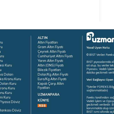
ALTIN
ru
Altın Fiyatları
ru
Gram Altın Fiyatı
Yasal Uyarı Notu
u
Çeyrek Altın Fiyatı
© BİST Verileri Forek
uru
Cumhuriyet Altını Fiyatı
ru
Yarım Altın Fiyatı
BIST piyasalarında ol
esi Kuru
Altın (ONS) Fiyatı
ait olup, bu veriler 
Piyasası, Vadeli İşle
u
Bilezik Fiyatları
dakika gecikmeli veril
ya Doları
Dolar/Kg Altın Fiyatı
ka Kronu Kuru
Euro/Kg Altın Fiyatı
Veri Sağlayıcı Uyar
oları Kuru
Kapalı Çarşı Altın
*(Veriler FOREKS Bilg
Fiyatları
ronu Kuru
sağlanmaktadır)
onu Kuru
UZMANPARA
ni Kuru
Foreks tarafından sa
KÜNYE
Vadeli İşlem ve Opsiy
Piyasa Döviz
gecikmeli verilerdir.
korunmakta olup izins
Bankası Döviz
BIST ismi altında açı