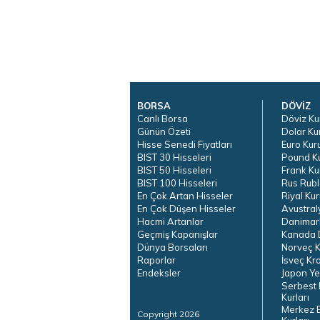
BORSA
DÖVİZ
Canlı Borsa
Döviz Ku
Günün Özeti
Dolar Ku
Hisse Senedi Fiyatları
Euro Kur
BIST 30 Hisseleri
Pound K
BIST 50 Hisseleri
Frank Ku
BIST 100 Hisseleri
Rus Rubl
En Çok Artan Hisseler
Riyal Kur
En Çok Düşen Hisseler
Avustral
Hacmi Artanlar
Danimar
Geçmiş Kapanışlar
Kanada D
Dünya Borsaları
Norveç K
Raporlar
İsveç Kr
Endeksler
Japon Ye
Serbest 
Kurları
Merkez 
Copyright 2026