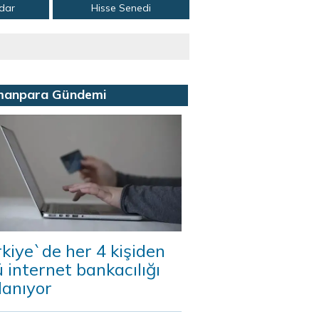
adar
Hisse Senedi
manpara Gündemi
kiye`de her 4 kişiden
 internet bankacılığı
lanıyor