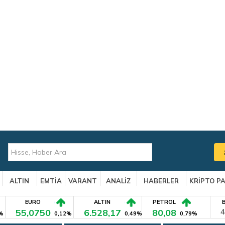
ALTIN
EMTİA
VARANT
ANALİZ
HABERLER
KRİPTO P
EURO
ALTIN
PETROL
55,0750
6.528,17
80,08
4
%
0,12%
0,49%
0,79%