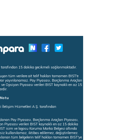
s tarafından 15 dakika gecikmeli sağlanmaktadır.
uşan tüm verilere ait telif hakları tamamen BIST'e
tekrar yayınlanamaz. Pay Piyasası, Borçlanma Araçları
m ve Opsiyon Piyasası verileri BIST kaynaklı en az 15
erdir.
ı Notu
i İletişim Hizmetleri A.Ş. tarafından
ğlanan Pay Piyasası, Borçlanma Araçları Piyasası,
on Piyasası verileri BIST kaynaklı en az 15 dakika
 BIST isim ve logosu Koruma Marka Belgesi altında
iz kullanılamaz, iktibas edilemez, değiştirilemez.
klanan tüm belgelerin telif hakları tamamen BIST'ye