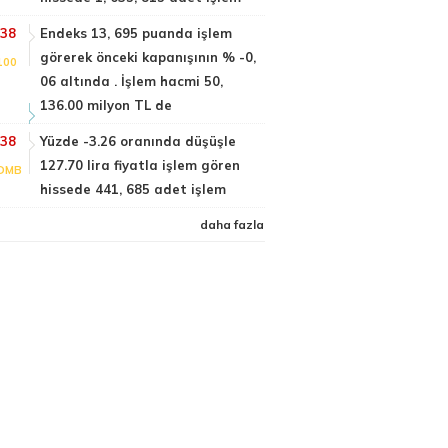
:38
Endeks 13, 695 puanda işlem
görerek önceki kapanışının % -0,
100
06 altında . İşlem hacmi 50,
136.00 milyon TL de
:38
Yüzde -3.26 oranında düşüşle
127.70 lira fiyatla işlem gören
DMB
hissede 441, 685 adet işlem
daha fazla