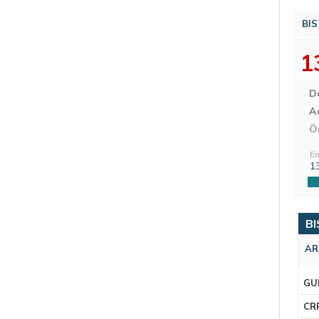
BIS
1
D
Aç
Ö
En
1
BI
AR
GU
CR