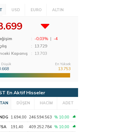
T
USD
EURO
ALTIN
3.699
eğişim
:
-0,03%
|
-4
ılış
:
13.729
nceki Kapanış
: 13.703
 Düşük
En Yüksek
3.668
13.753
ST En Aktif Hisseler
TAN
DÜŞEN
HACİM
ADET
NDG
1.694,00
246.594.563
% 10,00
FSA
191,40
409.252.784
% 10,00