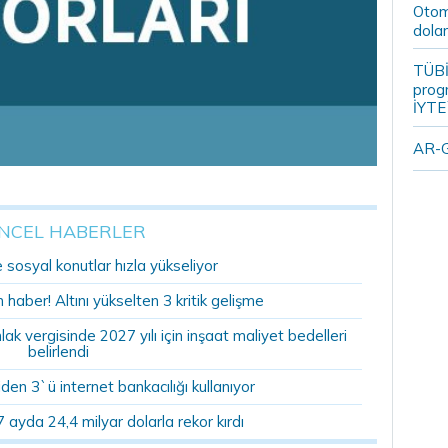
Otomo
dolar
TÜBİ
prog
İYTE
AR-G
NCEL HABERLER
sosyal konutlar hızla yükseliyor
n haber! Altını yükselten 3 kritik gelişme
 vergisinde 2027 yılı için inşaat maliyet bedelleri
belirlendi
den 3`ü internet bankacılığı kullanıyor
 ayda 24,4 milyar dolarla rekor kırdı