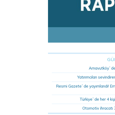
GÜ
Arnavutköy`de 
Yatırımcıları sevindire
Resmi Gazete`de yayımlandı! Emlak
Türkiye`de her 4 kişi
Otomotiv ihracatı 7