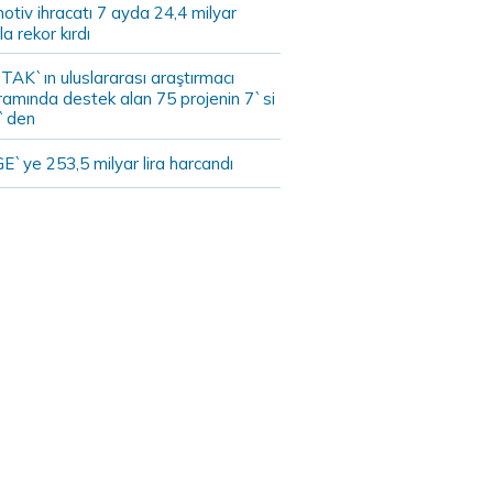
tiv ihracatı 7 ayda 24,4 milyar
la rekor kırdı
TAK`ın uluslararası araştırmacı
ramında destek alan 75 projenin 7`si
`den
E`ye 253,5 milyar lira harcandı