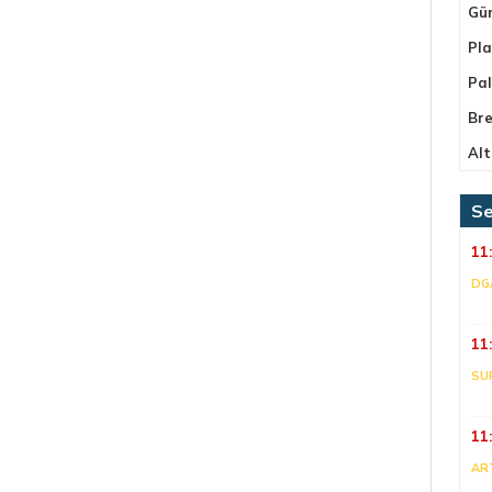
Gü
Pla
Pa
Bre
Alt
Se
11
DG
11
SU
11
AR