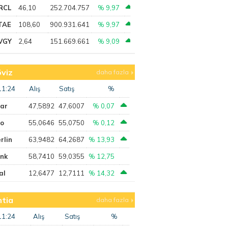
RCL
46,10
252.704.757
% 9,97
TAE
108,60
900.931.641
% 9,97
VGY
2,64
151.669.661
% 9,09
viz
daha fazla
11:24
Alış
Satış
%
lar
47,5892
47,6007
% 0,07
ro
55,0646
55,0750
% 0,12
rlin
63,9482
64,2687
% 13,93
ank
58,7410
59,0355
% 12,75
al
12,6477
12,7111
% 14,32
tia
daha fazla
11:24
Alış
Satış
%