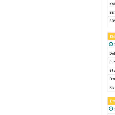
KA
BE
SR
Dö
Do
Eu
Ste
Fr
Riy
Em