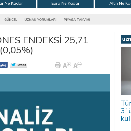
ar Ne Kadar
Euro Ne Kadar
Altın Ne K
GÜNCEL
UZMAN YORUMLARI
PİYASA TAKVİMİ
NES ENDEKSİ 25,71
uz
(0,05%)
Tür
3`ü
kul