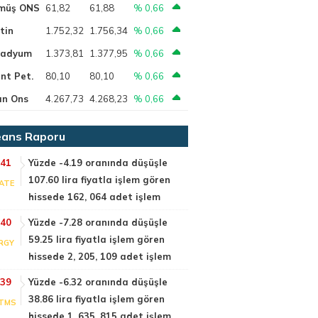
müş ONS
61,82
61,88
% 0,66
tin
1.752,32
1.756,34
% 0,66
ladyum
1.373,81
1.377,95
% 0,66
nt Pet.
80,10
80,10
% 0,66
ın Ons
4.267,73
4.268,23
% 0,66
ans Raporu
:41
Yüzde -4.19 oranında düşüşle
107.60 lira fiyatla işlem gören
ATE
hissede 162, 064 adet işlem
:40
Yüzde -7.28 oranında düşüşle
59.25 lira fiyatla işlem gören
RGY
hissede 2, 205, 109 adet işlem
:39
Yüzde -6.32 oranında düşüşle
38.86 lira fiyatla işlem gören
TMS
hissede 1, 635, 815 adet işlem