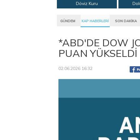
Döviz Kuru
Dol
GÜNDEM
KAP HABERLERİ
SON DAKİKA
*ABD'DE DOW JO
PUAN YÜKSELDİ 
02.06.2026 16:32