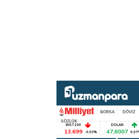
BORSA
DÖVİZ
SÖZLÜK
BIST100
DOLAR
13.699
47,6007
-0,03%
0,07