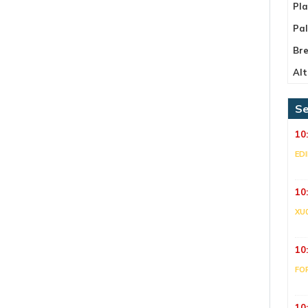
Pla
Pa
Bre
Alt
Se
10
ED
10
XU
10
FO
10