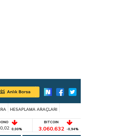
ARA
HESAPLAMA ARAÇLARI
BONO
BITCOIN
0,02
3.060.632
0,00%
-0,94%