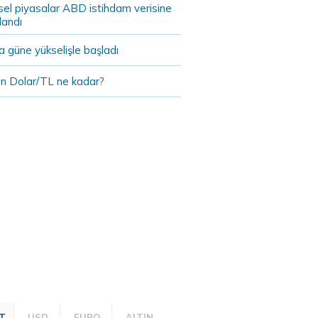
sel piyasalar ABD istihdam verisine
landı
 güne yükselişle başladı
n Dolar/TL ne kadar?
T
USD
EURO
ALTIN