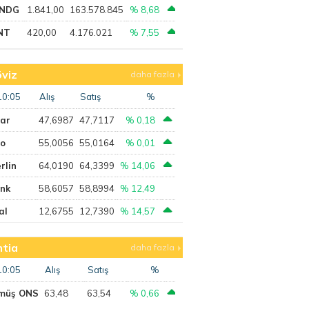
NDG
1.841,00
163.578.845
% 8,68
NT
420,00
4.176.021
% 7,55
viz
daha fazla
10:05
Alış
Satış
%
lar
47,6987
47,7117
% 0,18
ro
55,0056
55,0164
% 0,01
rlin
64,0190
64,3399
% 14,06
ank
58,6057
58,8994
% 12,49
al
12,6755
12,7390
% 14,57
tia
daha fazla
10:05
Alış
Satış
%
müş ONS
63,48
63,54
% 0,66