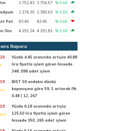
tin
1.752,43
1.756,57
% 0,66
ladyum
1.376,30
1.380,63
% 0,66
nt Pet.
83,45
83,45
% 0,66
ın Ons
4.291,24
4.291,81
% 0,66
ans Raporu
:20
Yüzde 4.45 oranında artışla 40.88
lira fiyatla işlem gören hissede
IP
348, 098 adet işlem
:19
BIST 50 endeksi dünkü
kapanışına göre 59, 1 artarak (%
050
0.48 ) 12, 267
:19
Yüzde 6.18 oranında artışla
125.50 lira fiyatla işlem gören
RTE
hissede 350, 265 adet işlem
:18
Yüzde 5.16 oranında artışla