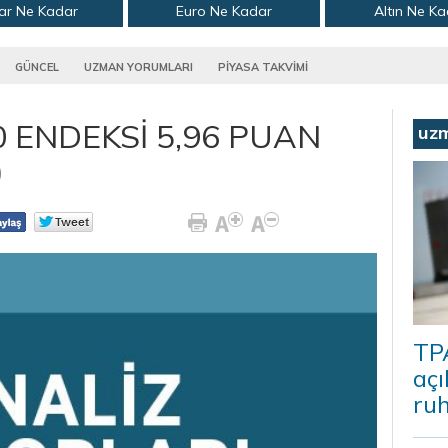
ar Ne Kadar
Euro Ne Kadar
Altın Ne K
GÜNCEL
UZMAN YORUMLARI
PİYASA TAKVİMİ
0 ENDEKSİ 5,96 PUAN
uz
)
TP
açı
ruh