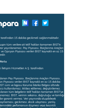
s tarafından 15 dakika gecikmeli sağlanmaktadır.
uşan tüm verilere ait telif hakları tamamen BIST'e
tekrar yayınlanamaz. Pay Piyasası, Borçlanma Araçları
m ve Opsiyon Piyasası verileri BIST kaynaklı en az 15
erdir.
ı Notu
i İletişim Hizmetleri A.Ş. tarafından
ğlanan Pay Piyasası, Borçlanma Araçları Piyasası,
on Piyasası verileri BIST kaynaklı en az 15 dakika
 BIST isim ve logosu Koruma Marka Belgesi altında
iz kullanılamaz, iktibas edilemez, değiştirilemez.
klanan tüm belgelerin telif hakları tamamen BIST'ye
nlanamaz. BIST, verinin sekansı, doğruluğu ve tamlığı
ir garanti vermez. Veri yayınında oluşabilecek
ulaşmaması, gecikmesi, eksik ulaşması, yanlış
stemindeki perfomansın düşmesi veya kesintili