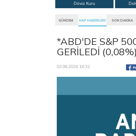
Döviz Kuru
Dol
GÜNDEM
KAP HABERLERİ
SON DAKİKA
*ABD'DE S&P 50
GERİLEDİ (0,08%
03.06.2026 16:32