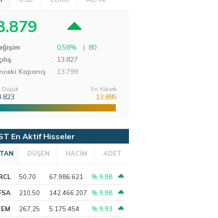
3.879
eğişim
:
0,58%
|
80
ılış
:
13.827
nceki Kapanış
: 13.799
 Düşük
En Yüksek
3.823
13.885
ST En Aktif Hisseler
TAN
DÜŞEN
HACİM
ADET
RCL
50,70
67.986.621
% 9,98
FSA
210,50
142.466.207
% 9,98
TEM
267,25
5.175.454
% 9,93