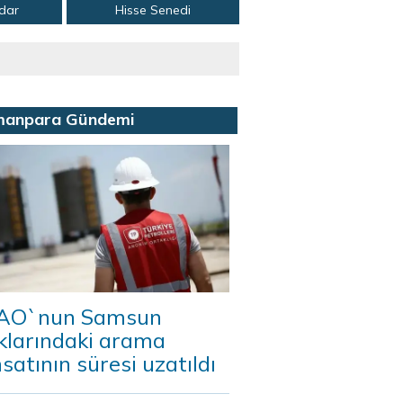
adar
Hisse Senedi
manpara Gündemi
AO`nun Samsun
klarındaki arama
satının süresi uzatıldı