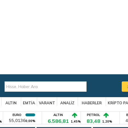
ALTIN
EMTİA
VARANT
ANALİZ
HABERLER
KRİPTO P
EURO
ALTIN
PETROL
55,0136
6.586,81
83,48
4
0,00%
%
1,45%
1,20%