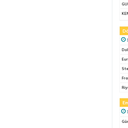
GU
KE
Dö
Do
Eu
Ste
Fr
Riy
Em
Gü