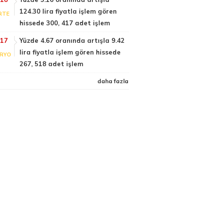
124.30 lira fiyatla işlem gören
RTE
hissede 300, 417 adet işlem
:17
Yüzde 4.67 oranında artışla 9.42
lira fiyatla işlem gören hissede
RYO
267, 518 adet işlem
daha fazla