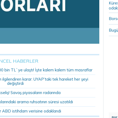
Küre
odak
Borsa
Bugü
NCEL HABERLER
00 bin TL`ye ulaştı! İşte kalem kalem tüm masraflar
ilgilendiren karar: UYAP’taki tek hareket her şeyi
değiştirdi
kseliş! Savaş piyasaların radarında
rındaki arama ruhsatının süresi uzatıldı
r ABD istihdam verisine odaklandı
BIS