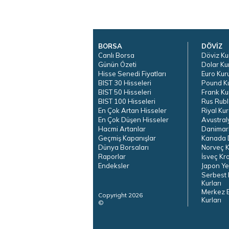
BORSA
DÖVİZ
Canlı Borsa
Döviz Ku
Günün Özeti
Dolar Ku
Hisse Senedi Fiyatları
Euro Kur
BIST 30 Hisseleri
Pound K
BIST 50 Hisseleri
Frank Ku
BIST 100 Hisseleri
Rus Rubl
En Çok Artan Hisseler
Riyal Kur
En Çok Düşen Hisseler
Avustral
Hacmi Artanlar
Danimar
Geçmiş Kapanışlar
Kanada D
Dünya Borsaları
Norveç K
Raporlar
İsveç Kr
Endeksler
Japon Ye
Serbest 
Kurları
Merkez 
Copyright 2026
Kurları
©