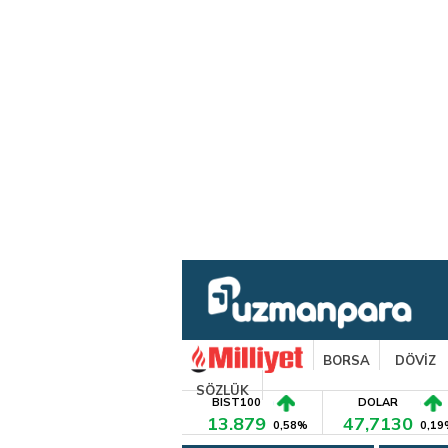
BORSA
DÖVİZ
SÖZLÜK
BIST100
DOLAR
13.879
47,7130
0,58%
0,19