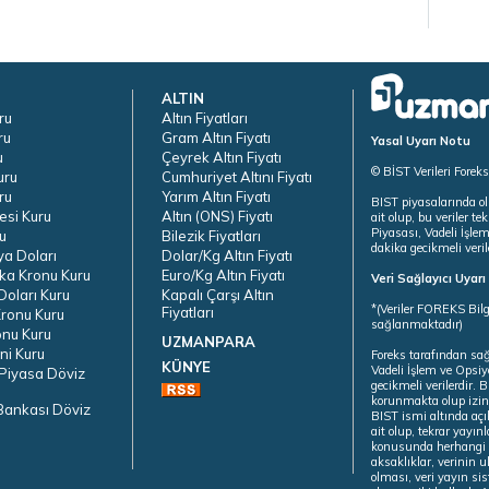
ALTIN
ru
Altın Fiyatları
ru
Gram Altın Fiyatı
Yasal Uyarı Notu
u
Çeyrek Altın Fiyatı
© BİST Verileri Forek
uru
Cumhuriyet Altını Fiyatı
ru
Yarım Altın Fiyatı
BIST piyasalarında ol
esi Kuru
Altın (ONS) Fiyatı
ait olup, bu veriler 
Piyasası, Vadeli İşle
u
Bilezik Fiyatları
dakika gecikmeli veril
ya Doları
Dolar/Kg Altın Fiyatı
ka Kronu Kuru
Euro/Kg Altın Fiyatı
Veri Sağlayıcı Uyar
oları Kuru
Kapalı Çarşı Altın
*(Veriler FOREKS Bilg
Fiyatları
ronu Kuru
sağlanmaktadır)
onu Kuru
UZMANPARA
ni Kuru
Foreks tarafından sa
KÜNYE
Vadeli İşlem ve Opsiy
Piyasa Döviz
gecikmeli verilerdir.
korunmakta olup izins
Bankası Döviz
BIST ismi altında açı
ait olup, tekrar yayı
konusunda herhangi b
aksaklıklar, verinin 
olması, veri yayın si