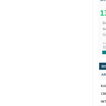
1
D
Aç
Ö
En
1
BI
AR
KA
CR
IN