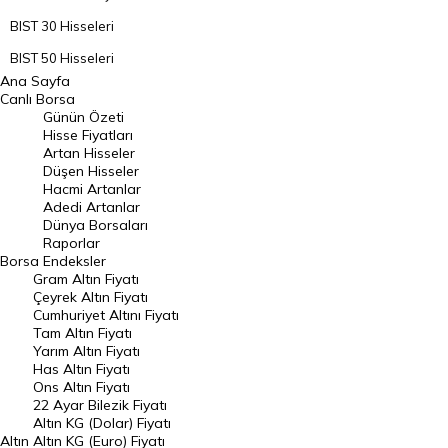
BIST 30 Hisseleri
BIST 50 Hisseleri
Ana Sayfa
BIST 100 Hisseleri
Canlı Borsa
Günün Özeti
En Çok Artan Hisseler
Hisse Fiyatları
Artan Hisseler
En Çok Düşen Hisseler
Düşen Hisseler
Hacmi Artanlar
Hacmi Artanlar
Adedi Artanlar
Geçmiş Kapanışlar
Dünya Borsaları
Raporlar
Dünya Borsaları
Borsa
Endeksler
Gram Altın Fiyatı
Raporlar
Çeyrek Altın Fiyatı
Endeksler
Cumhuriyet Altını Fiyatı
Tam Altın Fiyatı
Yarım Altın Fiyatı
DÖVİZ
Has Altın Fiyatı
Ons Altın Fiyatı
Döviz Kuru
22 Ayar Bilezik Fiyatı
Dolar Kuru
Altın KG (Dolar) Fiyatı
Altın
Altın KG (Euro) Fiyatı