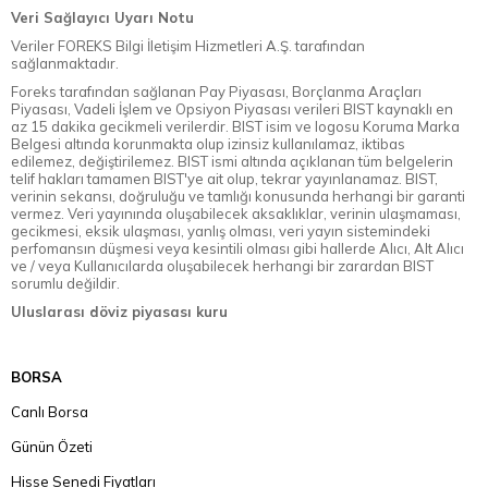
Veri Sağlayıcı Uyarı Notu
Veriler FOREKS Bilgi İletişim Hizmetleri A.Ş. tarafından
sağlanmaktadır.
Foreks tarafından sağlanan Pay Piyasası, Borçlanma Araçları
Piyasası, Vadeli İşlem ve Opsiyon Piyasası verileri BIST kaynaklı en
az 15 dakika gecikmeli verilerdir. BIST isim ve logosu Koruma Marka
Belgesi altında korunmakta olup izinsiz kullanılamaz, iktibas
edilemez, değiştirilemez. BIST ismi altında açıklanan tüm belgelerin
telif hakları tamamen BIST'ye ait olup, tekrar yayınlanamaz. BIST,
verinin sekansı, doğruluğu ve tamlığı konusunda herhangi bir garanti
vermez. Veri yayınında oluşabilecek aksaklıklar, verinin ulaşmaması,
gecikmesi, eksik ulaşması, yanlış olması, veri yayın sistemindeki
perfomansın düşmesi veya kesintili olması gibi hallerde Alıcı, Alt Alıcı
ve / veya Kullanıcılarda oluşabilecek herhangi bir zarardan BIST
sorumlu değildir.
Uluslarası döviz piyasası kuru
BORSA
Canlı Borsa
Günün Özeti
Hisse Senedi Fiyatları