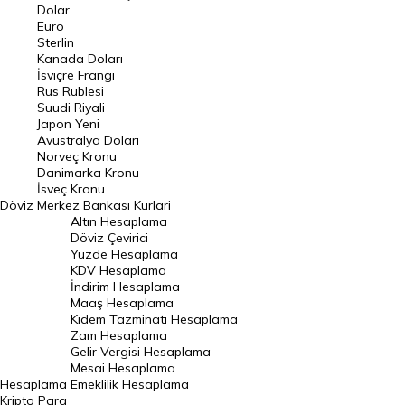
Euro Kuru
Dolar
Euro
Pound Kuru
Sterlin
Kanada Doları
Frank Kuru
İsviçre Frangı
Riyal Kuru
Rus Rublesi
Suudi Riyali
Avustralya Doları
Japon Yeni
Avustralya Doları
Danimarka Kronu Kuru
Norveç Kronu
Danimarka Kronu
Kanada Doları Kuru
İsveç Kronu
Döviz
Merkez Bankası Kurlari
Norveç Kronu Kuru
Altın Hesaplama
İsveç Kronu Kuru
Döviz Çevirici
Yüzde Hesaplama
Japon Yeni Kuru
KDV Hesaplama
İndirim Hesaplama
Serbest Piyasa Döviz Kurları
Maaş Hesaplama
Kıdem Tazminatı Hesaplama
Merkez Bankası Döviz Kurları
Zam Hesaplama
Gelir Vergisi Hesaplama
ALTIN
Mesai Hesaplama
Hesaplama
Emeklilik Hesaplama
Altın Fiyatları
Kripto Para