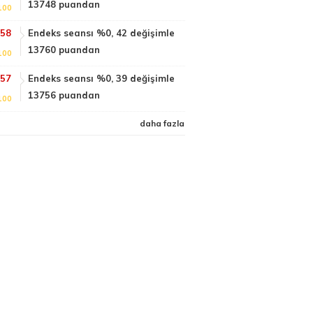
13748 puandan
100
:58
Endeks seansı %0, 42 değişimle
13760 puandan
100
:57
Endeks seansı %0, 39 değişimle
13756 puandan
100
daha fazla