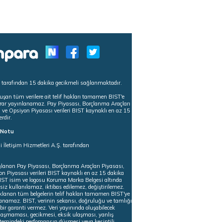
s tarafından 15 dakika gecikmeli sağlanmaktadır.
uşan tüm verilere ait telif hakları tamamen BIST'e
tekrar yayınlanamaz. Pay Piyasası, Borçlanma Araçları
m ve Opsiyon Piyasası verileri BIST kaynaklı en az 15
erdir.
ı Notu
i İletişim Hizmetleri A.Ş. tarafından
ğlanan Pay Piyasası, Borçlanma Araçları Piyasası,
on Piyasası verileri BIST kaynaklı en az 15 dakika
 BIST isim ve logosu Koruma Marka Belgesi altında
iz kullanılamaz, iktibas edilemez, değiştirilemez.
klanan tüm belgelerin telif hakları tamamen BIST'ye
nlanamaz. BIST, verinin sekansı, doğruluğu ve tamlığı
ir garanti vermez. Veri yayınında oluşabilecek
ulaşmaması, gecikmesi, eksik ulaşması, yanlış
stemindeki perfomansın düşmesi veya kesintili