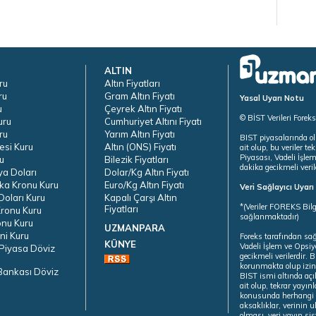
ALTIN
ru
Altın Fiyatları
ru
Gram Altın Fiyatı
Yasal Uyarı Notu
u
Çeyrek Altın Fiyatı
© BİST Verileri Forek
uru
Cumhuriyet Altını Fiyatı
ru
Yarım Altın Fiyatı
BIST piyasalarında ol
esi Kuru
Altın (ONS) Fiyatı
ait olup, bu veriler 
Piyasası, Vadeli İşle
u
Bilezik Fiyatları
dakika gecikmeli veril
ya Doları
Dolar/Kg Altın Fiyatı
ka Kronu Kuru
Euro/Kg Altın Fiyatı
Veri Sağlayıcı Uyar
oları Kuru
Kapalı Çarşı Altın
*(Veriler FOREKS Bilg
Fiyatları
ronu Kuru
sağlanmaktadır)
onu Kuru
UZMANPARA
ni Kuru
Foreks tarafından sa
KÜNYE
Vadeli İşlem ve Opsiy
Piyasa Döviz
gecikmeli verilerdir.
korunmakta olup izins
Bankası Döviz
BIST ismi altında açı
ait olup, tekrar yayı
konusunda herhangi b
aksaklıklar, verinin 
olması, veri yayın si