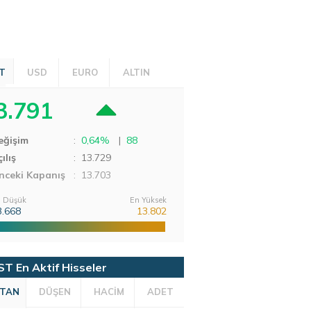
T
USD
EURO
ALTIN
3.791
eğişim
:
0,64%
|
88
ılış
:
13.729
nceki Kapanış
: 13.703
 Düşük
En Yüksek
3.668
13.802
ST En Aktif Hisseler
TAN
DÜŞEN
HACİM
ADET