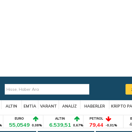
ALTIN
EMTİA
VARANT
ANALİZ
HABERLER
KRİPTO P
EURO
ALTIN
PETROL
55,0549
6.539,51
79,44
4
%
0,08%
0,67%
-0,01%