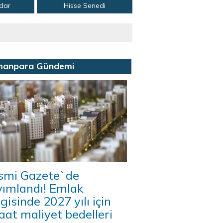
adar
Hisse Senedi
manpara Gündemi
smi Gazete`de
yımlandı! Emlak
gisinde 2027 yılı için
aat maliyet bedelleri