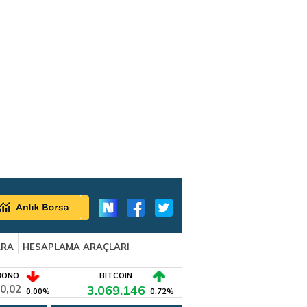
ARA
HESAPLAMA ARAÇLARI
BONO
BITCOIN
0,02
3.069.146
0,00%
0,72%