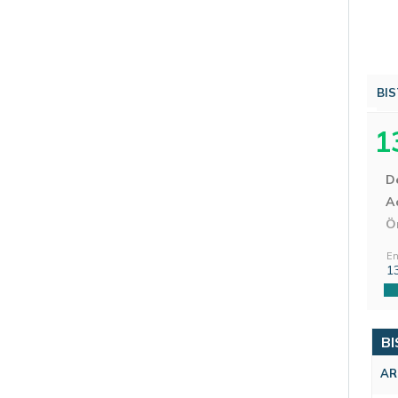
BIS
1
D
Aç
Ö
En
1
BI
AR