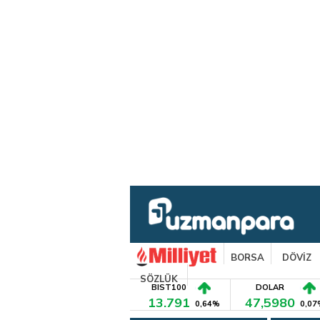
BORSA
DÖVİZ
SÖZLÜK
BIST100
DOLAR
13.791
47,5980
0,64%
0,07