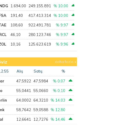
NDG
1.694,00
249.155.891
% 10,00
FSA
191,40
417.413.314
% 10,00
TAE
108,60
922.491.781
% 9,97
RCL
46,10
280.123.746
% 9,97
ZOL
10,16
125.623.619
% 9,96
viz
daha fazla
12:55
Alış
Satış
%
lar
47,5922
47,5984
% 0,07
ro
55,0441
55,0660
% 0,10
rlin
64,0002
64,3210
% 14,03
ank
58,7642
59,0588
% 12,80
al
12,6641
12,7276
% 14,46