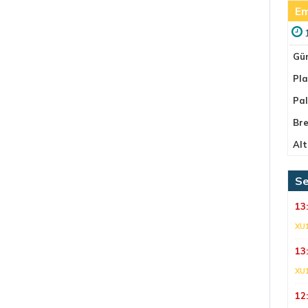
Em
Gü
Pla
Pa
Bre
Alt
Se
13
XU
13
XU
12