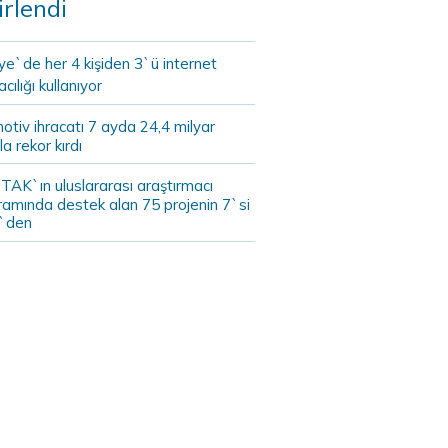
irlendi
ye`de her 4 kişiden 3`ü internet
cılığı kullanıyor
tiv ihracatı 7 ayda 24,4 milyar
la rekor kırdı
TAK`ın uluslararası araştırmacı
ramında destek alan 75 projenin 7`si
`den