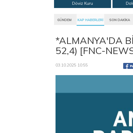
Döviz Kuru
Dol
GÜNDEM
KAP HABERLERİ
SON DAKİKA
*ALMANYA'DA Bİ
52,4) [FNC-NEWS
03.10.2025 10:55