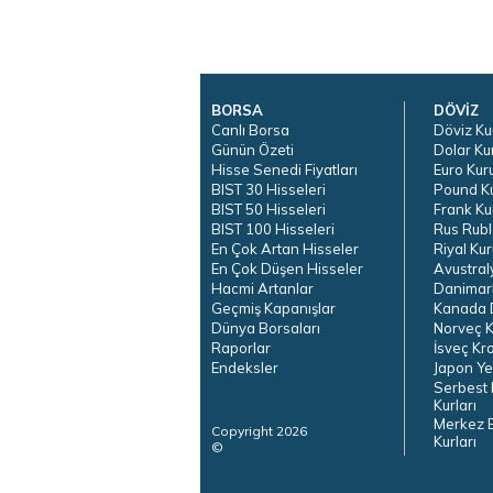
BORSA
DÖVİZ
Canlı Borsa
Döviz Ku
Günün Özeti
Dolar Ku
Hisse Senedi Fiyatları
Euro Kur
BIST 30 Hisseleri
Pound K
BIST 50 Hisseleri
Frank Ku
BIST 100 Hisseleri
Rus Rubl
En Çok Artan Hisseler
Riyal Kur
En Çok Düşen Hisseler
Avustral
Hacmi Artanlar
Danimar
Geçmiş Kapanışlar
Kanada D
Dünya Borsaları
Norveç K
Raporlar
İsveç Kr
Endeksler
Japon Ye
Serbest 
Kurları
Merkez 
Copyright 2026
Kurları
©