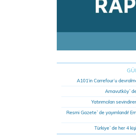
GÜ
A101’in Carrefour’u devralma
Arnavutköy`de 
Yatırımcıları sevindire
Resmi Gazete`de yayımlandı! Emlak
Türkiye`de her 4 kişi