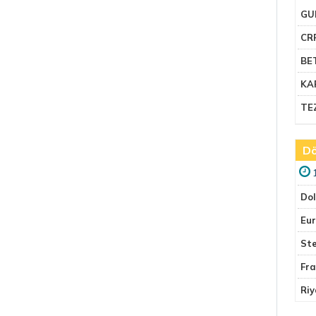
GU
CR
BE
KA
TE
Dö
Do
Eu
Ste
Fr
Riy