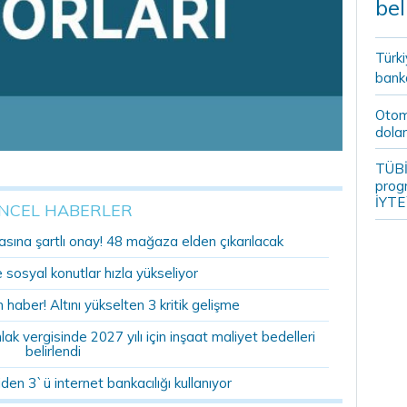
bel
Türki
banka
Otomo
dolar
TÜBİ
prog
İYTE
NCEL HABERLER
sına şartlı onay! 48 mağaza elden çıkarılacak
sosyal konutlar hızla yükseliyor
n haber! Altını yükselten 3 kritik gelişme
 vergisinde 2027 yılı için inşaat maliyet bedelleri
belirlendi
den 3`ü internet bankacılığı kullanıyor