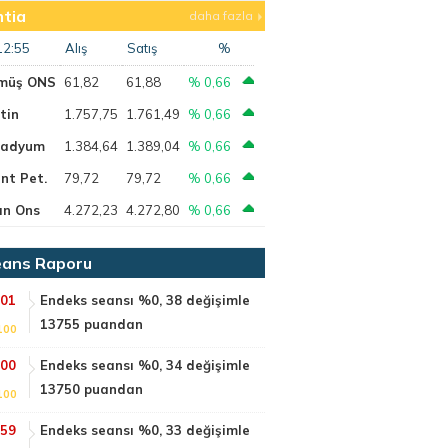
tia
daha fazla
12:55
Alış
Satış
%
müş ONS
61,82
61,88
% 0,66
tin
1.757,75
1.761,49
% 0,66
ladyum
1.384,64
1.389,04
% 0,66
nt Pet.
79,72
79,72
% 0,66
ın Ons
4.272,23
4.272,80
% 0,66
ans Raporu
:01
Endeks seansı %0, 38 değişimle
13755 puandan
100
:00
Endeks seansı %0, 34 değişimle
13750 puandan
100
:59
Endeks seansı %0, 33 değişimle