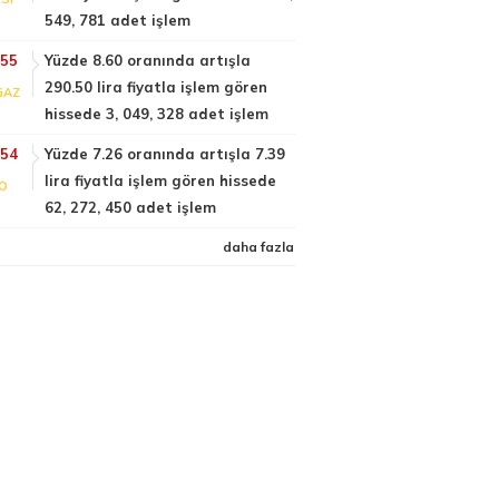
549, 781 adet işlem
:55
Yüzde 8.60 oranında artışla
290.50 lira fiyatla işlem gören
GAZ
hissede 3, 049, 328 adet işlem
:54
Yüzde 7.26 oranında artışla 7.39
lira fiyatla işlem gören hissede
FO
62, 272, 450 adet işlem
daha fazla