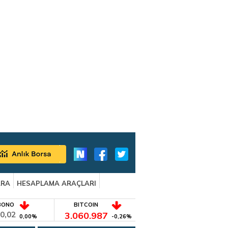
ARA
HESAPLAMA ARAÇLARI
BONO
BITCOIN
0,02
3.060.987
0,00%
-0,26%