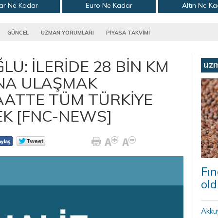
ar Ne Kadar
Euro Ne Kadar
Altın Ne K
GÜNCEL
UZMAN YORUMLARI
PİYASA TAKVİMİ
U: İLERİDE 28 BİN KM
uz
NA ULAŞMAK
SAATTE TÜM TÜRKİYE
EK [FNC-NEWS]
Fın
old
Akku