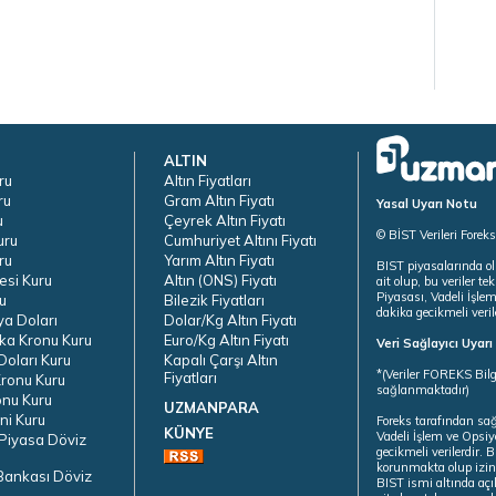
ALTIN
ru
Altın Fiyatları
ru
Gram Altın Fiyatı
Yasal Uyarı Notu
u
Çeyrek Altın Fiyatı
© BİST Verileri Forek
uru
Cumhuriyet Altını Fiyatı
ru
Yarım Altın Fiyatı
BIST piyasalarında ol
esi Kuru
Altın (ONS) Fiyatı
ait olup, bu veriler 
Piyasası, Vadeli İşle
u
Bilezik Fiyatları
dakika gecikmeli veril
ya Doları
Dolar/Kg Altın Fiyatı
ka Kronu Kuru
Euro/Kg Altın Fiyatı
Veri Sağlayıcı Uyar
oları Kuru
Kapalı Çarşı Altın
*(Veriler FOREKS Bilg
Fiyatları
ronu Kuru
sağlanmaktadır)
onu Kuru
UZMANPARA
ni Kuru
Foreks tarafından sa
KÜNYE
Vadeli İşlem ve Opsiy
Piyasa Döviz
gecikmeli verilerdir.
korunmakta olup izins
Bankası Döviz
BIST ismi altında açı