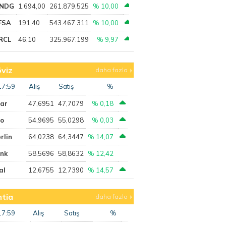
NDG
1.694,00
261.879.525
% 10,00
FSA
191,40
543.467.311
% 10,00
RCL
46,10
325.967.199
% 9,97
viz
daha fazla
17:59
Alış
Satış
%
lar
47,6951
47,7079
% 0,18
ro
54,9695
55,0298
% 0,03
rlin
64,0238
64,3447
% 14,07
ank
58,5696
58,8632
% 12,42
al
12,6755
12,7390
% 14,57
tia
daha fazla
17:59
Alış
Satış
%