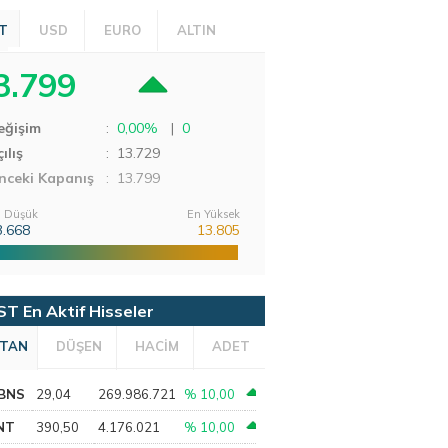
T
USD
EURO
ALTIN
3.799
eğişim
:
0,00%
|
0
ılış
:
13.729
nceki Kapanış
: 13.799
 Düşük
En Yüksek
3.668
13.805
ST En Aktif Hisseler
TAN
DÜŞEN
HACİM
ADET
BNS
29,04
269.986.721
% 10,00
NT
390,50
4.176.021
% 10,00