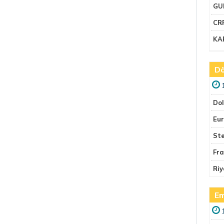
GU
CR
KA
Dö
Do
Eu
Ste
Fr
Riy
Em