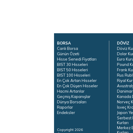
BORSA
DÖVİZ
Canlı Borsa
Döviz Ku
Günün Özeti
Dolar Ku
Hisse Senedi Fiyatları
Euro Kur
BIST 30 Hisseleri
Pound K
BIST 50 Hisseleri
Frank Ku
BIST 100 Hisseleri
Rus Rubl
En Çok Artan Hisseler
Riyal Kur
En Çok Düşen Hisseler
Avustral
Hacmi Artanlar
Danimar
Geçmiş Kapanışlar
Kanada D
Dünya Borsaları
Norveç K
Raporlar
İsveç Kr
Endeksler
Japon Ye
Serbest 
Kurları
Merkez 
Copyright 2026
Kurları