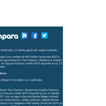
s tarafından 15 dakika gecikmeli sağlanmaktadır.
uşan tüm verilere ait telif hakları tamamen BIST'e
tekrar yayınlanamaz. Pay Piyasası, Borçlanma Araçları
m ve Opsiyon Piyasası verileri BIST kaynaklı en az 15
erdir.
ı Notu
i İletişim Hizmetleri A.Ş. tarafından
ğlanan Pay Piyasası, Borçlanma Araçları Piyasası,
on Piyasası verileri BIST kaynaklı en az 15 dakika
 BIST isim ve logosu Koruma Marka Belgesi altında
iz kullanılamaz, iktibas edilemez, değiştirilemez.
klanan tüm belgelerin telif hakları tamamen BIST'ye