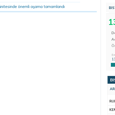
ünitesinde önemli aşama tamamlandı
BIS
1
D
Aç
Ö
En
1
BI
AR
RU
KE