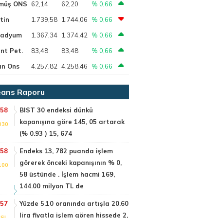
müş ONS
62,14
62,20
% 0,66
tin
1.739,58
1.744,06
% 0,66
ladyum
1.367,34
1.374,42
% 0,66
nt Pet.
83,48
83,48
% 0,66
ın Ons
4.257,82
4.258,46
% 0,66
ans Raporu
:58
BIST 30 endeksi dünkü
kapanışına göre 145, 05 artarak
030
(% 0.93 ) 15, 674
:58
Endeks 13, 782 puanda işlem
görerek önceki kapanışının % 0,
100
58 üstünde . İşlem hacmi 169,
144.00 milyon TL de
:57
Yüzde 5.10 oranında artışla 20.60
lira fiyatla işlem gören hissede 2,
SI