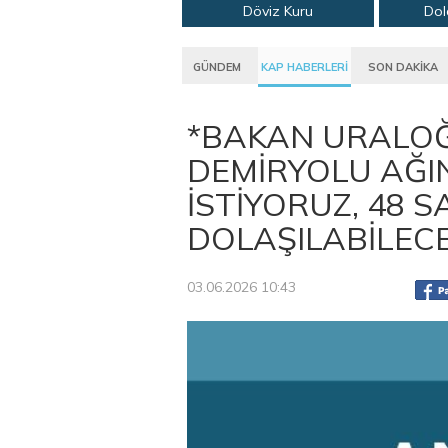
Döviz Kuru
Dol
GÜNDEM
KAP HABERLERİ
SON DAKİKA
*BAKAN URALOĞL
DEMİRYOLU AĞI
İSTİYORUZ, 48 
DOLAŞILABİLEC
03.06.2026 10:43