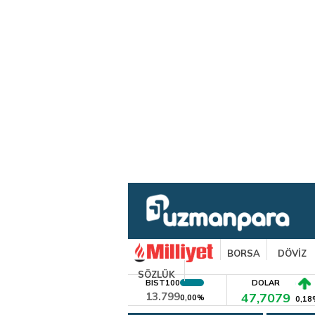
BORSA
DÖVİZ
SÖZLÜK
BIST100
DOLAR
13.799
47,7079
0,00%
0,18