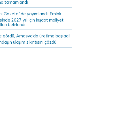
a tamamlandı
i Gazete`de yayımlandı! Emlak
sinde 2027 yılı için inşaat maliyet
leri belirlendi
de gördü, Amasya’da üretime başladı!
daşın ulaşım sıkıntısını çözdü