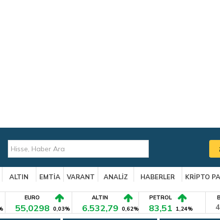
ALTIN
EMTİA
VARANT
ANALİZ
HABERLER
KRİPTO P
EURO
ALTIN
PETROL
55,0298
6.532,79
83,51
4
%
0,03%
0,62%
1,24%