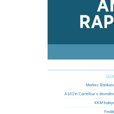
GÜ
Merkez Bankası r
A101’in Carrefour’u devralma
KKM bakiye
Fındık