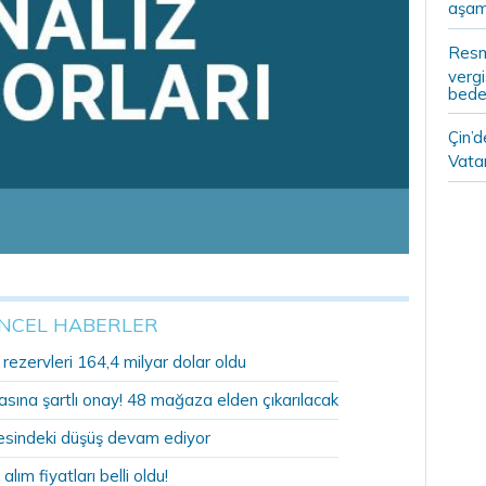
aşam
Resm
vergi
bedel
Çin’
Vatan
NCEL HABERLER
ezervleri 164,4 milyar dolar oldu
sına şartlı onay! 48 mağaza elden çıkarılacak
sindeki düşüş devam ediyor
 alım fiyatları belli oldu!