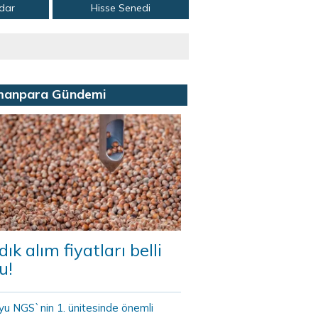
adar
Hisse Senedi
manpara Gündemi
dık alım fiyatları belli
u!
yu NGS`nin 1. ünitesinde önemli