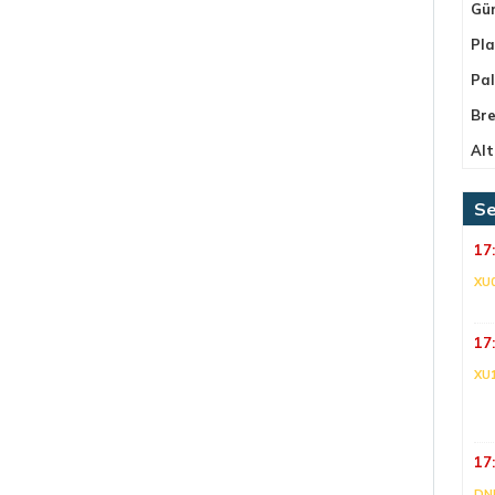
Gü
Pla
Pa
Bre
Alt
Se
17
XU
17
XU
17
DNI