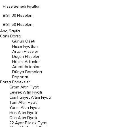
Hisse Senedi Fiyatları
BIST 30 Hisseleri
BIST 50 Hisseleri
Ana Sayfa
BIST 100 Hisseleri
Canlı Borsa
Günün Özeti
En Çok Artan Hisseler
Hisse Fiyatları
Artan Hisseler
En Çok Düşen Hisseler
Düşen Hisseler
Hacmi Artanlar
Hacmi Artanlar
Adedi Artanlar
Geçmiş Kapanışlar
Dünya Borsaları
Raporlar
Dünya Borsaları
Borsa
Endeksler
Gram Altın Fiyatı
Raporlar
Çeyrek Altın Fiyatı
Endeksler
Cumhuriyet Altını Fiyatı
Tam Altın Fiyatı
Yarım Altın Fiyatı
DÖVİZ
Has Altın Fiyatı
Ons Altın Fiyatı
Döviz Kuru
22 Ayar Bilezik Fiyatı
Dolar Kuru