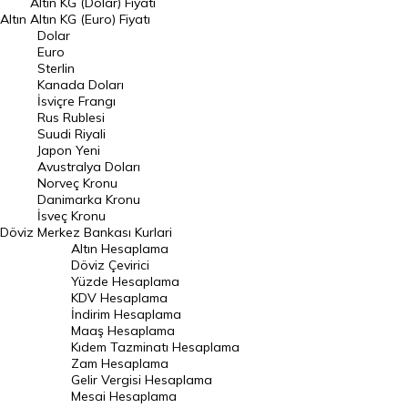
Altın KG (Dolar) Fiyatı
Altın
Altın KG (Euro) Fiyatı
Euro Kuru
Dolar
Euro
Pound Kuru
Sterlin
Kanada Doları
Frank Kuru
İsviçre Frangı
Riyal Kuru
Rus Rublesi
Suudi Riyali
Avustralya Doları
Japon Yeni
Avustralya Doları
Danimarka Kronu Kuru
Norveç Kronu
Danimarka Kronu
Kanada Doları Kuru
İsveç Kronu
Döviz
Merkez Bankası Kurlari
Norveç Kronu Kuru
Altın Hesaplama
İsveç Kronu Kuru
Döviz Çevirici
Yüzde Hesaplama
Japon Yeni Kuru
KDV Hesaplama
İndirim Hesaplama
Serbest Piyasa Döviz Kurları
Maaş Hesaplama
Kıdem Tazminatı Hesaplama
Merkez Bankası Döviz Kurları
Zam Hesaplama
Gelir Vergisi Hesaplama
ALTIN
Mesai Hesaplama