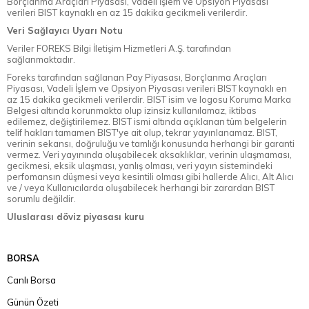
Borçlanma Araçları Piyasası, Vadeli İşlem ve Opsiyon Piyasası
verileri BIST kaynaklı en az 15 dakika gecikmeli verilerdir.
Veri Sağlayıcı Uyarı Notu
Veriler FOREKS Bilgi İletişim Hizmetleri A.Ş. tarafından
sağlanmaktadır.
Foreks tarafından sağlanan Pay Piyasası, Borçlanma Araçları
Piyasası, Vadeli İşlem ve Opsiyon Piyasası verileri BIST kaynaklı en
az 15 dakika gecikmeli verilerdir. BIST isim ve logosu Koruma Marka
Belgesi altında korunmakta olup izinsiz kullanılamaz, iktibas
edilemez, değiştirilemez. BIST ismi altında açıklanan tüm belgelerin
telif hakları tamamen BIST'ye ait olup, tekrar yayınlanamaz. BIST,
verinin sekansı, doğruluğu ve tamlığı konusunda herhangi bir garanti
vermez. Veri yayınında oluşabilecek aksaklıklar, verinin ulaşmaması,
gecikmesi, eksik ulaşması, yanlış olması, veri yayın sistemindeki
perfomansın düşmesi veya kesintili olması gibi hallerde Alıcı, Alt Alıcı
ve / veya Kullanıcılarda oluşabilecek herhangi bir zarardan BIST
sorumlu değildir.
Uluslarası döviz piyasası kuru
BORSA
Canlı Borsa
Günün Özeti