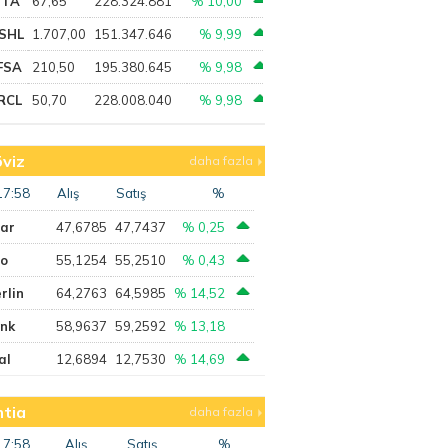
PTA
67,65
228.324.881
% 10,00
SHL
1.707,00
151.347.646
% 9,99
FSA
210,50
195.380.645
% 9,98
RCL
50,70
228.008.040
% 9,98
viz
daha fazla
17:58
Alış
Satış
%
lar
47,6785
47,7437
% 0,25
ro
55,1254
55,2510
% 0,43
rlin
64,2763
64,5985
% 14,52
ank
58,9637
59,2592
% 13,18
al
12,6894
12,7530
% 14,69
tia
daha fazla
17:58
Alış
Satış
%