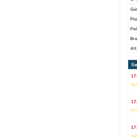
Gü
Pla
Pa
Bre
Alt
Se
17
XU
17
NT
17
SA