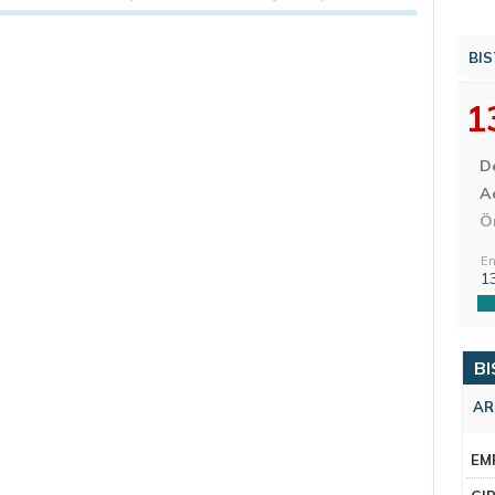
BIS
1
D
Aç
Ö
En
1
BI
AR
EM