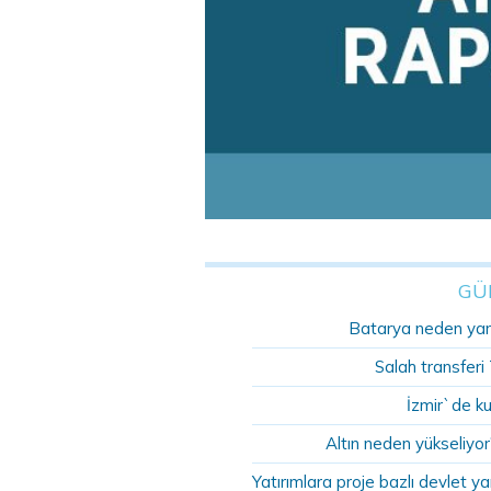
GÜ
Batarya neden yanıy
Salah transferi
İzmir`de k
Altın neden yükseliyor?
Yatırımlara proje bazlı devlet ya