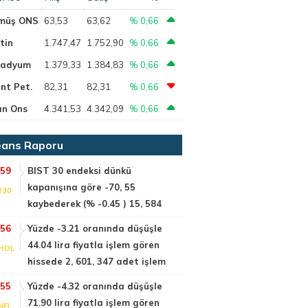
müş ONS
63,53
63,62
% 0,66
tin
1.747,47
1.752,90
% 0,66
ladyum
1.379,33
1.384,83
% 0,66
nt Pet.
82,31
82,31
% 0,66
ın Ons
4.341,53
4.342,09
% 0,66
ans Raporu
:59
BIST 30 endeksi dünkü
kapanışına göre -70, 55
030
kaybederek (% -0.45 ) 15, 584
:56
Yüzde -3.21 oranında düşüşle
44.04 lira fiyatla işlem gören
HOL
hissede 2, 601, 347 adet işlem
:55
Yüzde -4.32 oranında düşüşle
71.90 lira fiyatla işlem gören
NEL