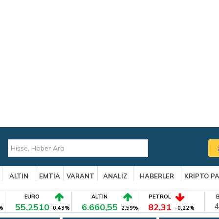
ALTIN
EMTİA
VARANT
ANALİZ
HABERLER
KRİPTO P
EURO
ALTIN
PETROL
55,2510
6.660,55
82,31
4
%
0,43%
2,59%
-0,22%