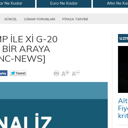
ar Ne Kadar
Euro Ne Kadar
Altın Ne K
GÜNCEL
UZMAN YORUMLARI
PİYASA TAKVİMİ
 İLE Xİ G-20
uz
 BİR ARAYA
FNC-NEWS]
Alt
Fiy
kri