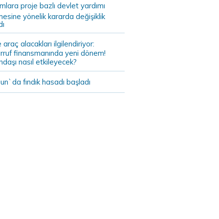
ımlara proje bazlı devlet yardımı
mesine yönelik kararda değişiklik
dı
 araç alacakları ilgilendiriyor:
rruf finansmanında yeni dönem!
daşı nasıl etkileyecek?
un`da fındık hasadı başladı