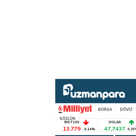
BORSA
DÖVİZ
SÖZLÜK
BIST100
DOLAR
13.779
47,7437
-0,14%
0,25