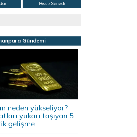
adar
Hisse Senedi
manpara Gündemi
ın neden yükseliyor?
atları yukarı taşıyan 5
tik gelişme