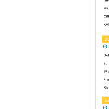
GI
MR
CR
KA
Dö
Do
Eu
Ste
Fr
Riy
Em