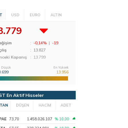
T
USD
EURO
ALTIN
3.779
eğişim
:
-0,14%
|
-19
ılış
:
13.827
nceki Kapanış
: 13.799
 Düşük
En Yüksek
3.699
13.956
ST En Aktif Hisseler
TAN
DÜŞEN
HACİM
ADET
PAE
73,70
1.458.026.107
% 10,00