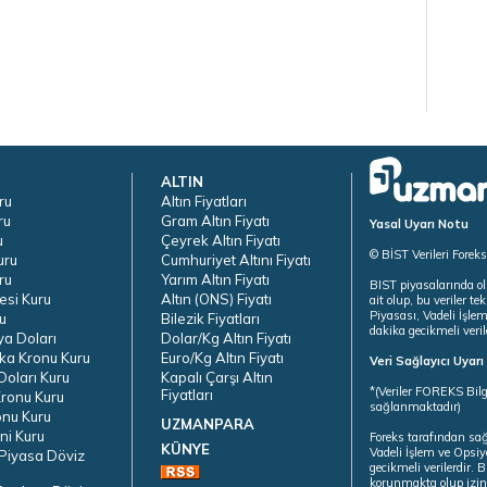
ALTIN
ru
Altın Fiyatları
ru
Gram Altın Fiyatı
Yasal Uyarı Notu
u
Çeyrek Altın Fiyatı
© BİST Verileri Forek
uru
Cumhuriyet Altını Fiyatı
ru
Yarım Altın Fiyatı
BIST piyasalarında ol
esi Kuru
Altın (ONS) Fiyatı
ait olup, bu veriler 
Piyasası, Vadeli İşle
u
Bilezik Fiyatları
dakika gecikmeli veril
ya Doları
Dolar/Kg Altın Fiyatı
ka Kronu Kuru
Euro/Kg Altın Fiyatı
Veri Sağlayıcı Uyar
oları Kuru
Kapalı Çarşı Altın
*(Veriler FOREKS Bilg
Fiyatları
ronu Kuru
sağlanmaktadır)
onu Kuru
UZMANPARA
ni Kuru
Foreks tarafından sa
KÜNYE
Vadeli İşlem ve Opsiy
Piyasa Döviz
gecikmeli verilerdir.
korunmakta olup izins