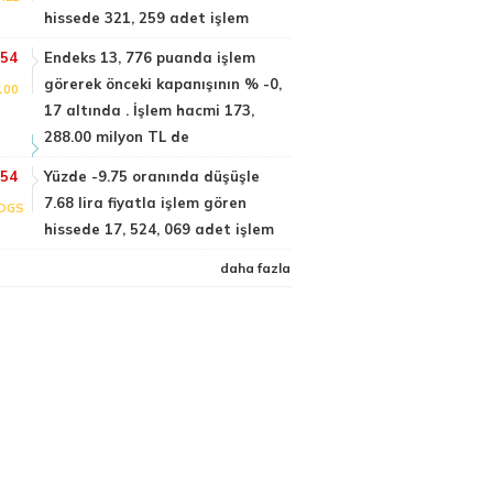
hissede 321, 259 adet işlem
:54
Endeks 13, 776 puanda işlem
görerek önceki kapanışının % -0,
100
17 altında . İşlem hacmi 173,
288.00 milyon TL de
:54
Yüzde -9.75 oranında düşüşle
7.68 lira fiyatla işlem gören
DGS
hissede 17, 524, 069 adet işlem
daha fazla