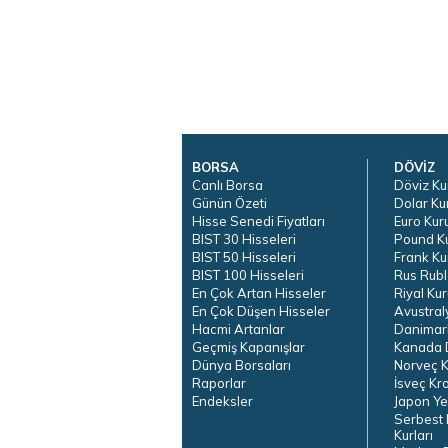
BORSA
DÖVİZ
Canlı Borsa
Döviz Ku
Günün Özeti
Dolar Ku
Hisse Senedi Fiyatları
Euro Kur
BIST 30 Hisseleri
Pound K
BIST 50 Hisseleri
Frank Ku
BIST 100 Hisseleri
Rus Rubl
En Çok Artan Hisseler
Riyal Kur
En Çok Düşen Hisseler
Avustral
Hacmi Artanlar
Danimar
Geçmiş Kapanışlar
Kanada D
Dünya Borsaları
Norveç K
Raporlar
İsveç Kr
Endeksler
Japon Ye
Serbest 
Kurları