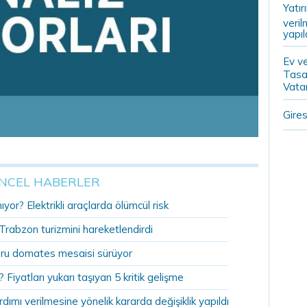
Yatır
veril
yapıl
Ev ve
Tasa
Vatan
Gires
NCEL HABERLER
or? Elektrikli araçlarda ölümcül risk
 Trabzon turizmini hareketlendirdi
uru domates mesaisi sürüyor
 Fiyatları yukarı taşıyan 5 kritik gelişme
rdımı verilmesine yönelik kararda değişiklik yapıldı