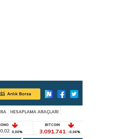
ARA
HESAPLAMA ARAÇLARI
BONO
BITCOIN
0,02
3.091.741
0,00%
-0,06%