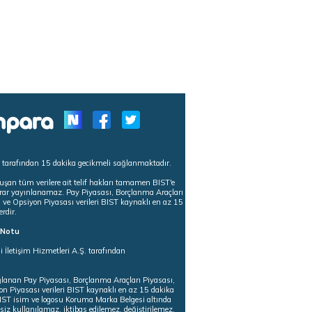
s tarafından 15 dakika gecikmeli sağlanmaktadır.
uşan tüm verilere ait telif hakları tamamen BIST'e
tekrar yayınlanamaz. Pay Piyasası, Borçlanma Araçları
m ve Opsiyon Piyasası verileri BIST kaynaklı en az 15
erdir.
ı Notu
i İletişim Hizmetleri A.Ş. tarafından
ğlanan Pay Piyasası, Borçlanma Araçları Piyasası,
on Piyasası verileri BIST kaynaklı en az 15 dakika
 BIST isim ve logosu Koruma Marka Belgesi altında
iz kullanılamaz, iktibas edilemez, değiştirilemez.