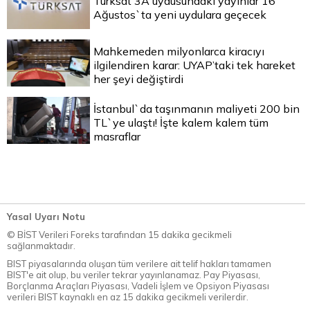
Türksat 3A uydusundaki yayınlar 16
Ağustos`ta yeni uydulara geçecek
Mahkemeden milyonlarca kiracıyı
ilgilendiren karar: UYAP’taki tek hareket
her şeyi değiştirdi
İstanbul`da taşınmanın maliyeti 200 bin
TL`ye ulaştı! İşte kalem kalem tüm
masraflar
Yasal Uyarı Notu
© BİST Verileri Foreks tarafından 15 dakika gecikmeli
sağlanmaktadır.
BIST piyasalarında oluşan tüm verilere ait telif hakları tamamen
BIST'e ait olup, bu veriler tekrar yayınlanamaz. Pay Piyasası,
Borçlanma Araçları Piyasası, Vadeli İşlem ve Opsiyon Piyasası
verileri BIST kaynaklı en az 15 dakika gecikmeli verilerdir.