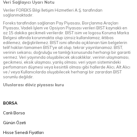
Veri Sağlayıcı Uyarı Notu
Veriler FOREKS Bilgi İletişim Hizmetleri A.Ş. tarafından
sağlanmaktadır.
Foreks tarafından sağlanan Pay Piyasası, Borçlanma Araçları
Piyasası, Vadeli İşlem ve Opsiyon Piyasası verileri BIST kaynaklı en
az 15 dakika gecikmeli verilerdir. BIST isim ve logosu Koruma Marka
Belgesi altında korunmakta olup izinsiz kullanılamaz, iktibas
edilemez, değiştirilemez. BIST ismi altında açıklanan tüm belgelerin
telif hakları tamamen BIST'ye ait olup, tekrar yayınlanamaz. BIST,
verinin sekansı, doğruluğu ve tamlığı konusunda herhangi bir garanti
vermez. Veri yayınında oluşabilecek aksaklıklar, verinin ulaşmaması,
gecikmesi, eksik ulaşması, yanlış olması, veri yayın sistemindeki
perfomansın düşmesi veya kesintili olması gibi hallerde Alıcı, Alt Alıcı
ve / veya Kullanıcılarda oluşabilecek herhangi bir zarardan BIST
sorumlu değildir.
Uluslarası döviz piyasası kuru
BORSA
Canlı Borsa
Günün Özeti
Hisse Senedi Fiyatları