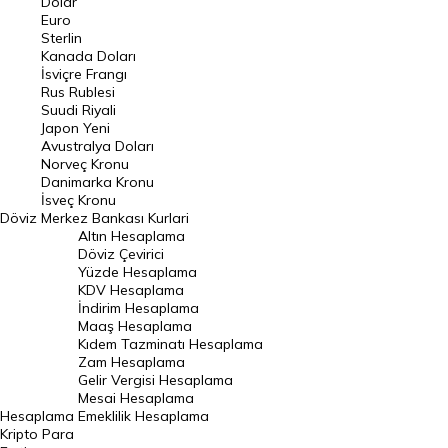
Dolar
Euro
Pound Kuru
Sterlin
Kanada Doları
Frank Kuru
İsviçre Frangı
Riyal Kuru
Rus Rublesi
Suudi Riyali
Avustralya Doları
Japon Yeni
Avustralya Doları
Danimarka Kronu Kuru
Norveç Kronu
Danimarka Kronu
Kanada Doları Kuru
İsveç Kronu
Döviz
Merkez Bankası Kurlari
Norveç Kronu Kuru
Altın Hesaplama
İsveç Kronu Kuru
Döviz Çevirici
Yüzde Hesaplama
Japon Yeni Kuru
KDV Hesaplama
İndirim Hesaplama
Serbest Piyasa Döviz Kurları
Maaş Hesaplama
Kıdem Tazminatı Hesaplama
Merkez Bankası Döviz Kurları
Zam Hesaplama
Gelir Vergisi Hesaplama
ALTIN
Mesai Hesaplama
Hesaplama
Emeklilik Hesaplama
Altın Fiyatları
Kripto Para