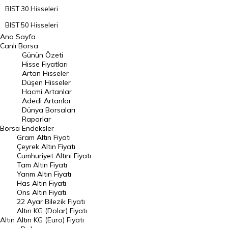
BIST 30 Hisseleri
BIST 50 Hisseleri
Ana Sayfa
BIST 100 Hisseleri
Canlı Borsa
Günün Özeti
En Çok Artan Hisseler
Hisse Fiyatları
Artan Hisseler
En Çok Düşen Hisseler
Düşen Hisseler
Hacmi Artanlar
Hacmi Artanlar
Adedi Artanlar
Geçmiş Kapanışlar
Dünya Borsaları
Raporlar
Dünya Borsaları
Borsa
Endeksler
Gram Altın Fiyatı
Raporlar
Çeyrek Altın Fiyatı
Endeksler
Cumhuriyet Altını Fiyatı
Tam Altın Fiyatı
Yarım Altın Fiyatı
DÖVİZ
Has Altın Fiyatı
Ons Altın Fiyatı
Döviz Kuru
22 Ayar Bilezik Fiyatı
Dolar Kuru
Altın KG (Dolar) Fiyatı
Altın
Altın KG (Euro) Fiyatı
Euro Kuru