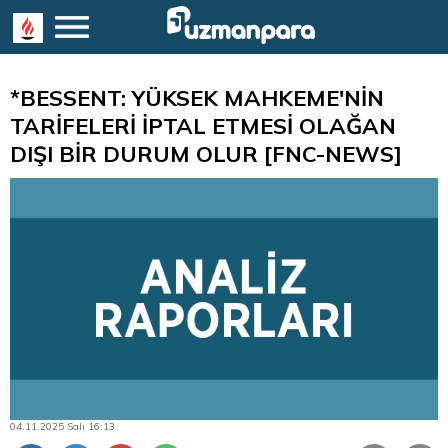
*BESSENT: YÜKSEK MAHKEME'NİN
TARİFELERİ İPTAL ETMESİ OLAĞAN
DIŞI BİR DURUM OLUR [FNC-NEWS]
04.11.2025 Salı 16:13