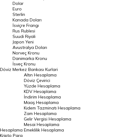
Euro Kuru
Dolar
Euro
Pound Kuru
Sterlin
Kanada Doları
Frank Kuru
İsviçre Frangı
Riyal Kuru
Rus Rublesi
Suudi Riyali
Avustralya Doları
Japon Yeni
Avustralya Doları
Danimarka Kronu Kuru
Norveç Kronu
Danimarka Kronu
Kanada Doları Kuru
İsveç Kronu
Döviz
Merkez Bankası Kurlari
Norveç Kronu Kuru
Altın Hesaplama
İsveç Kronu Kuru
Döviz Çevirici
Yüzde Hesaplama
Japon Yeni Kuru
KDV Hesaplama
İndirim Hesaplama
Serbest Piyasa Döviz Kurları
Maaş Hesaplama
Kıdem Tazminatı Hesaplama
Merkez Bankası Döviz Kurları
Zam Hesaplama
Gelir Vergisi Hesaplama
ALTIN
Mesai Hesaplama
Hesaplama
Emeklilik Hesaplama
Altın Fiyatları
Kripto Para