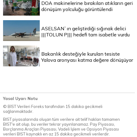
DOA makinelerine bırakılan atıkların geri
dönüşüm yolculuğu görüntülendi
ASELSAN`ın geliştirdiği sığınak delici
|||TOLUN P||| hedefi tam isabetle vurdu
Bakanlık desteğiyle kurulan tesiste
Yalova aronyası katma değere dönüşüyor
Yasal Uyarı Notu
© BİST Verileri Foreks tarafından 15 dakika gecikmeli
sağlanmaktadır.
BIST piyasalarında oluşan tüm verilere ait telif hakları tamamen
BIST'e ait olup, bu veriler tekrar yayınlanamaz. Pay Piyasası,
Borçlanma Araçları Piyasası, Vadeli İşlem ve Opsiyon Piyasası
verileri BIST kaynaklı en az 15 dakika gecikmeli verilerdir.