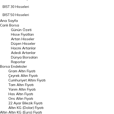
BIST 30 Hisseleri
BIST 50 Hisseleri
Ana Sayfa
BIST 100 Hisseleri
Canlı Borsa
Günün Özeti
En Çok Artan Hisseler
Hisse Fiyatları
Artan Hisseler
En Çok Düşen Hisseler
Düşen Hisseler
Hacmi Artanlar
Hacmi Artanlar
Adedi Artanlar
Geçmiş Kapanışlar
Dünya Borsaları
Raporlar
Dünya Borsaları
Borsa
Endeksler
Gram Altın Fiyatı
Raporlar
Çeyrek Altın Fiyatı
Endeksler
Cumhuriyet Altını Fiyatı
Tam Altın Fiyatı
Yarım Altın Fiyatı
DÖVİZ
Has Altın Fiyatı
Ons Altın Fiyatı
Döviz Kuru
22 Ayar Bilezik Fiyatı
Dolar Kuru
Altın KG (Dolar) Fiyatı
Altın
Altın KG (Euro) Fiyatı