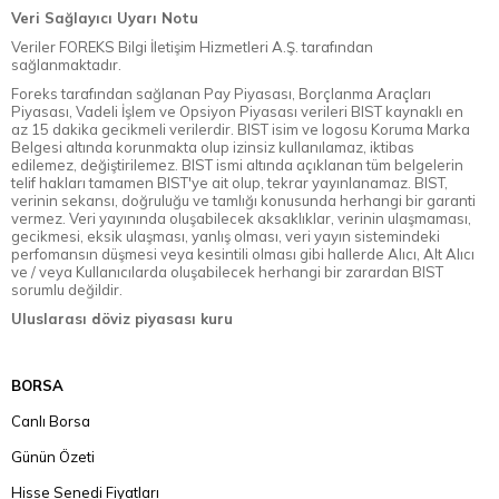
Veri Sağlayıcı Uyarı Notu
Veriler FOREKS Bilgi İletişim Hizmetleri A.Ş. tarafından
sağlanmaktadır.
Foreks tarafından sağlanan Pay Piyasası, Borçlanma Araçları
Piyasası, Vadeli İşlem ve Opsiyon Piyasası verileri BIST kaynaklı en
az 15 dakika gecikmeli verilerdir. BIST isim ve logosu Koruma Marka
Belgesi altında korunmakta olup izinsiz kullanılamaz, iktibas
edilemez, değiştirilemez. BIST ismi altında açıklanan tüm belgelerin
telif hakları tamamen BIST'ye ait olup, tekrar yayınlanamaz. BIST,
verinin sekansı, doğruluğu ve tamlığı konusunda herhangi bir garanti
vermez. Veri yayınında oluşabilecek aksaklıklar, verinin ulaşmaması,
gecikmesi, eksik ulaşması, yanlış olması, veri yayın sistemindeki
perfomansın düşmesi veya kesintili olması gibi hallerde Alıcı, Alt Alıcı
ve / veya Kullanıcılarda oluşabilecek herhangi bir zarardan BIST
sorumlu değildir.
Uluslarası döviz piyasası kuru
BORSA
Canlı Borsa
Günün Özeti
Hisse Senedi Fiyatları