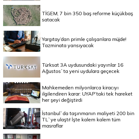
TİGEM, 7 bin 350 baş reforme küçükbaş
satacak
Yargıtay’dan primle çalışanlara müjde!
Tazminata yansıyacak
Türksat 3A uydusundaki yayınlar 16
Ağustos`ta yeni uydulara geçecek
Mahkemeden milyonlarca kiracıyı
ilgilendiren karar: UYAP’taki tek hareket
her şeyi değiştirdi
İstanbul`da taşınmanın maliyeti 200 bin
TL`ye ulaştı! İşte kalem kalem tüm
masraflar