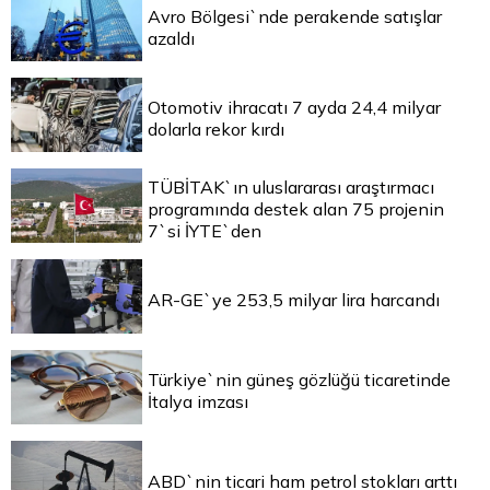
Avro Bölgesi`nde perakende satışlar
azaldı
Otomotiv ihracatı 7 ayda 24,4 milyar
dolarla rekor kırdı
TÜBİTAK`ın uluslararası araştırmacı
programında destek alan 75 projenin
7`si İYTE`den
AR-GE`ye 253,5 milyar lira harcandı
Türkiye`nin güneş gözlüğü ticaretinde
İtalya imzası
ABD`nin ticari ham petrol stokları arttı