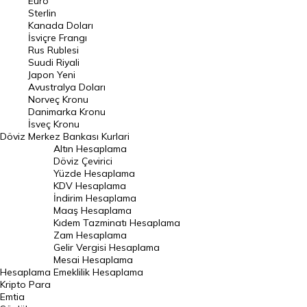
Euro
Pound Kuru
Sterlin
Kanada Doları
Frank Kuru
İsviçre Frangı
Riyal Kuru
Rus Rublesi
Suudi Riyali
Avustralya Doları
Japon Yeni
Avustralya Doları
Danimarka Kronu Kuru
Norveç Kronu
Danimarka Kronu
Kanada Doları Kuru
İsveç Kronu
Döviz
Merkez Bankası Kurlari
Norveç Kronu Kuru
Altın Hesaplama
İsveç Kronu Kuru
Döviz Çevirici
Yüzde Hesaplama
Japon Yeni Kuru
KDV Hesaplama
İndirim Hesaplama
Serbest Piyasa Döviz Kurları
Maaş Hesaplama
Kıdem Tazminatı Hesaplama
Merkez Bankası Döviz Kurları
Zam Hesaplama
Gelir Vergisi Hesaplama
ALTIN
Mesai Hesaplama
Hesaplama
Emeklilik Hesaplama
Altın Fiyatları
Kripto Para
Emtia
Gram Altın Fiyatı