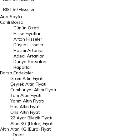
BIST 50 Hisseleri
Ana Sayfa
BIST 100 Hisseleri
Canlı Borsa
Günün Özeti
En Çok Artan Hisseler
Hisse Fiyatları
Artan Hisseler
En Çok Düşen Hisseler
Düşen Hisseler
Hacmi Artanlar
Hacmi Artanlar
Adedi Artanlar
Geçmiş Kapanışlar
Dünya Borsaları
Raporlar
Dünya Borsaları
Borsa
Endeksler
Gram Altın Fiyatı
Raporlar
Çeyrek Altın Fiyatı
Endeksler
Cumhuriyet Altını Fiyatı
Tam Altın Fiyatı
Yarım Altın Fiyatı
DÖVİZ
Has Altın Fiyatı
Ons Altın Fiyatı
Döviz Kuru
22 Ayar Bilezik Fiyatı
Dolar Kuru
Altın KG (Dolar) Fiyatı
Altın
Altın KG (Euro) Fiyatı
Euro Kuru
Dolar