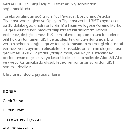
Veriler FOREKS Bilgi İletişim Hizmetleri A.Ş. tarafından
sağlanmaktadır.
Foreks tarafından sağlanan Pay Piyasası, Borçlanma Araçları
Piyasası, Vadeli İşlem ve Opsiyon Piyasası verileri BIST kaynaklı en
az 15 dakika gecikmeli verilerdir. BIST isim ve logosu Koruma Marka
Belgesi altında korunmakta olup izinsiz kullanılamaz, iktibas
edilemez, değiştirilemez. BIST ismi altında açıklanan tüm belgelerin
telif hakları tamamen BIST'ye ait olup, tekrar yayınlanamaz. BIST,
verinin sekansı, doğruluğu ve tamlığı konusunda herhangi bir garanti
vermez. Veri yayınında oluşabilecek aksaklıklar, verinin ulaşmaması,
gecikmesi, eksik ulaşması, yanlış olması, veri yayın sistemindeki
perfomansın düşmesi veya kesintili olması gibi hallerde Alıcı, Alt Alıcı
ve / veya Kullanıcılarda oluşabilecek herhangi bir zarardan BIST
sorumlu değildir.
Uluslarası döviz piyasası kuru
BORSA
Canlı Borsa
Günün Özeti
Hisse Senedi Fiyatları
BIST 30 Hisseleri