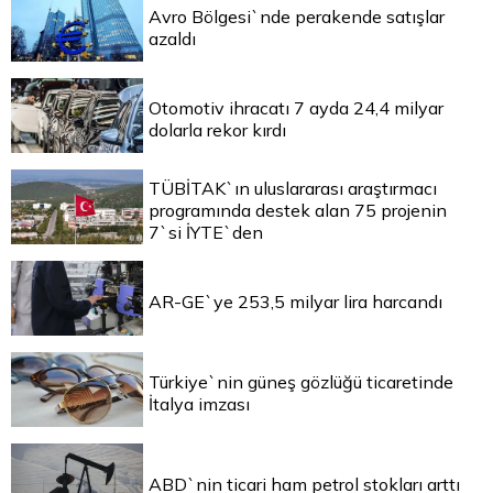
Avro Bölgesi`nde perakende satışlar
azaldı
Otomotiv ihracatı 7 ayda 24,4 milyar
dolarla rekor kırdı
TÜBİTAK`ın uluslararası araştırmacı
programında destek alan 75 projenin
7`si İYTE`den
AR-GE`ye 253,5 milyar lira harcandı
Türkiye`nin güneş gözlüğü ticaretinde
İtalya imzası
ABD`nin ticari ham petrol stokları arttı