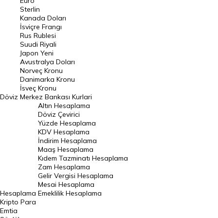
Euro
Pound Kuru
Sterlin
Kanada Doları
Frank Kuru
İsviçre Frangı
Riyal Kuru
Rus Rublesi
Suudi Riyali
Avustralya Doları
Japon Yeni
Avustralya Doları
Danimarka Kronu Kuru
Norveç Kronu
Danimarka Kronu
Kanada Doları Kuru
İsveç Kronu
Döviz
Merkez Bankası Kurlari
Norveç Kronu Kuru
Altın Hesaplama
İsveç Kronu Kuru
Döviz Çevirici
Yüzde Hesaplama
Japon Yeni Kuru
KDV Hesaplama
İndirim Hesaplama
Serbest Piyasa Döviz Kurları
Maaş Hesaplama
Kıdem Tazminatı Hesaplama
Merkez Bankası Döviz Kurları
Zam Hesaplama
Gelir Vergisi Hesaplama
ALTIN
Mesai Hesaplama
Hesaplama
Emeklilik Hesaplama
Altın Fiyatları
Kripto Para
Emtia
Gram Altın Fiyatı