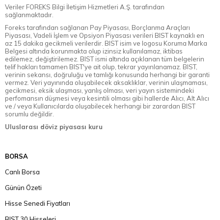
Veriler FOREKS Bilgi İletişim Hizmetleri A.Ş. tarafından
sağlanmaktadır.
Foreks tarafından sağlanan Pay Piyasası, Borçlanma Araçları
Piyasası, Vadeli İşlem ve Opsiyon Piyasası verileri BIST kaynaklı en
az 15 dakika gecikmeli verilerdir. BIST isim ve logosu Koruma Marka
Belgesi altında korunmakta olup izinsiz kullanılamaz, iktibas
edilemez, değiştirilemez. BIST ismi altında açıklanan tüm belgelerin
telif hakları tamamen BIST'ye ait olup, tekrar yayınlanamaz. BIST,
verinin sekansı, doğruluğu ve tamlığı konusunda herhangi bir garanti
vermez. Veri yayınında oluşabilecek aksaklıklar, verinin ulaşmaması,
gecikmesi, eksik ulaşması, yanlış olması, veri yayın sistemindeki
perfomansın düşmesi veya kesintili olması gibi hallerde Alıcı, Alt Alıcı
ve / veya Kullanıcılarda oluşabilecek herhangi bir zarardan BIST
sorumlu değildir.
Uluslarası döviz piyasası kuru
BORSA
Canlı Borsa
Günün Özeti
Hisse Senedi Fiyatları
BIST 30 Hisseleri