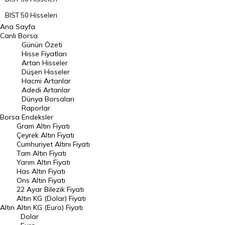
BIST 50 Hisseleri
Ana Sayfa
BIST 100 Hisseleri
Canlı Borsa
Günün Özeti
En Çok Artan Hisseler
Hisse Fiyatları
Artan Hisseler
En Çok Düşen Hisseler
Düşen Hisseler
Hacmi Artanlar
Hacmi Artanlar
Adedi Artanlar
Geçmiş Kapanışlar
Dünya Borsaları
Raporlar
Dünya Borsaları
Borsa
Endeksler
Gram Altın Fiyatı
Raporlar
Çeyrek Altın Fiyatı
Endeksler
Cumhuriyet Altını Fiyatı
Tam Altın Fiyatı
Yarım Altın Fiyatı
DÖVİZ
Has Altın Fiyatı
Ons Altın Fiyatı
Döviz Kuru
22 Ayar Bilezik Fiyatı
Dolar Kuru
Altın KG (Dolar) Fiyatı
Altın
Altın KG (Euro) Fiyatı
Euro Kuru
Dolar