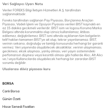
Veri Sağlayıcı Uyarı Notu
Veriler FOREKS Bilgi İletişim Hizmetleri A.Ş. tarafından
sağlanmaktadır.
Foreks tarafından sağlanan Pay Piyasası, Borçlanma Araçları
Piyasası, Vadeli İşlem ve Opsiyon Piyasası verileri BIST kaynaklı en
az 15 dakika gecikmeli verilerdir. BIST isim ve logosu Koruma Marka
Belgesi altında korunmakta olup izinsiz kullanılamaz, iktibas
edilemez, değiştirilemez. BIST ismi altında açıklanan tüm belgelerin
telif hakları tamamen BIST'ye ait olup, tekrar yayınlanamaz. BIST,
verinin sekansı, doğruluğu ve tamlığı konusunda herhangi bir garanti
vermez. Veri yayınında oluşabilecek aksaklıklar, verinin ulaşmaması,
gecikmesi, eksik ulaşması, yanlış olması, veri yayın sistemindeki
perfomansın düşmesi veya kesintili olması gibi hallerde Alıcı, Alt Alıcı
ve / veya Kullanıcılarda oluşabilecek herhangi bir zarardan BIST
sorumlu değildir.
Uluslarası döviz piyasası kuru
BORSA
Canlı Borsa
Günün Özeti
Hisse Senedi Fiyatları