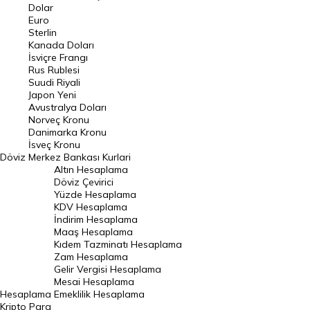
Euro Kuru
Dolar
Euro
Pound Kuru
Sterlin
Kanada Doları
Frank Kuru
İsviçre Frangı
Riyal Kuru
Rus Rublesi
Suudi Riyali
Avustralya Doları
Japon Yeni
Avustralya Doları
Danimarka Kronu Kuru
Norveç Kronu
Danimarka Kronu
Kanada Doları Kuru
İsveç Kronu
Döviz
Merkez Bankası Kurlari
Norveç Kronu Kuru
Altın Hesaplama
İsveç Kronu Kuru
Döviz Çevirici
Yüzde Hesaplama
Japon Yeni Kuru
KDV Hesaplama
İndirim Hesaplama
Serbest Piyasa Döviz Kurları
Maaş Hesaplama
Kıdem Tazminatı Hesaplama
Merkez Bankası Döviz Kurları
Zam Hesaplama
Gelir Vergisi Hesaplama
ALTIN
Mesai Hesaplama
Hesaplama
Emeklilik Hesaplama
Altın Fiyatları
Kripto Para