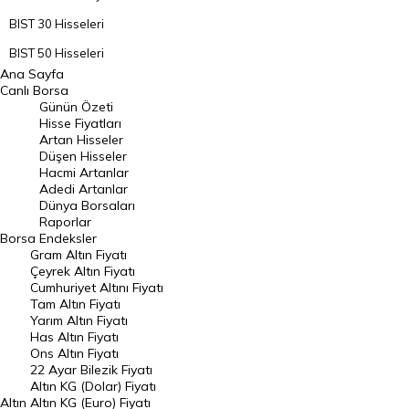
BIST 30 Hisseleri
BIST 50 Hisseleri
Ana Sayfa
BIST 100 Hisseleri
Canlı Borsa
Günün Özeti
En Çok Artan Hisseler
Hisse Fiyatları
Artan Hisseler
En Çok Düşen Hisseler
Düşen Hisseler
Hacmi Artanlar
Hacmi Artanlar
Adedi Artanlar
Geçmiş Kapanışlar
Dünya Borsaları
Raporlar
Dünya Borsaları
Borsa
Endeksler
Gram Altın Fiyatı
Raporlar
Çeyrek Altın Fiyatı
Endeksler
Cumhuriyet Altını Fiyatı
Tam Altın Fiyatı
Yarım Altın Fiyatı
DÖVİZ
Has Altın Fiyatı
Ons Altın Fiyatı
Döviz Kuru
22 Ayar Bilezik Fiyatı
Dolar Kuru
Altın KG (Dolar) Fiyatı
Altın
Altın KG (Euro) Fiyatı