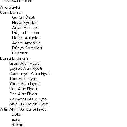
BIST 50 Hisseleri
Ana Sayfa
BIST 100 Hisseleri
Canlı Borsa
Günün Özeti
En Çok Artan Hisseler
Hisse Fiyatları
Artan Hisseler
En Çok Düşen Hisseler
Düşen Hisseler
Hacmi Artanlar
Hacmi Artanlar
Adedi Artanlar
Geçmiş Kapanışlar
Dünya Borsaları
Raporlar
Dünya Borsaları
Borsa
Endeksler
Gram Altın Fiyatı
Raporlar
Çeyrek Altın Fiyatı
Endeksler
Cumhuriyet Altını Fiyatı
Tam Altın Fiyatı
Yarım Altın Fiyatı
DÖVİZ
Has Altın Fiyatı
Ons Altın Fiyatı
Döviz Kuru
22 Ayar Bilezik Fiyatı
Dolar Kuru
Altın KG (Dolar) Fiyatı
Altın
Altın KG (Euro) Fiyatı
Euro Kuru
Dolar
Euro
Pound Kuru
Sterlin