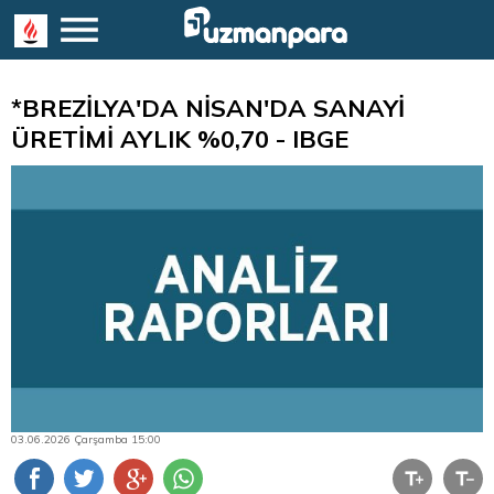
*BREZİLYA'DA NİSAN'DA SANAYİ
ÜRETİMİ AYLIK %0,70 - IBGE
03.06.2026 Çarşamba 15:00