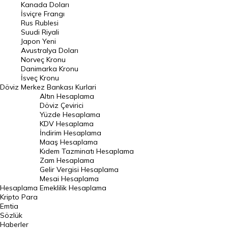
Kanada Doları
Frank Kuru
İsviçre Frangı
Riyal Kuru
Rus Rublesi
Suudi Riyali
Avustralya Doları
Japon Yeni
Avustralya Doları
Danimarka Kronu Kuru
Norveç Kronu
Danimarka Kronu
Kanada Doları Kuru
İsveç Kronu
Döviz
Merkez Bankası Kurlari
Norveç Kronu Kuru
Altın Hesaplama
İsveç Kronu Kuru
Döviz Çevirici
Yüzde Hesaplama
Japon Yeni Kuru
KDV Hesaplama
İndirim Hesaplama
Serbest Piyasa Döviz Kurları
Maaş Hesaplama
Kıdem Tazminatı Hesaplama
Merkez Bankası Döviz Kurları
Zam Hesaplama
Gelir Vergisi Hesaplama
ALTIN
Mesai Hesaplama
Hesaplama
Emeklilik Hesaplama
Altın Fiyatları
Kripto Para
Emtia
Gram Altın Fiyatı
Sözlük
Çeyrek Altın Fiyatı
Haberler