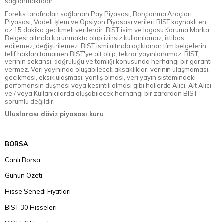
sağlanmaktadır.
Foreks tarafından sağlanan Pay Piyasası, Borçlanma Araçları
Piyasası, Vadeli İşlem ve Opsiyon Piyasası verileri BIST kaynaklı en
az 15 dakika gecikmeli verilerdir. BIST isim ve logosu Koruma Marka
Belgesi altında korunmakta olup izinsiz kullanılamaz, iktibas
edilemez, değiştirilemez. BIST ismi altında açıklanan tüm belgelerin
telif hakları tamamen BIST'ye ait olup, tekrar yayınlanamaz. BIST,
verinin sekansı, doğruluğu ve tamlığı konusunda herhangi bir garanti
vermez. Veri yayınında oluşabilecek aksaklıklar, verinin ulaşmaması,
gecikmesi, eksik ulaşması, yanlış olması, veri yayın sistemindeki
perfomansın düşmesi veya kesintili olması gibi hallerde Alıcı, Alt Alıcı
ve / veya Kullanıcılarda oluşabilecek herhangi bir zarardan BIST
sorumlu değildir.
Uluslarası döviz piyasası kuru
BORSA
Canlı Borsa
Günün Özeti
Hisse Senedi Fiyatları
BIST 30 Hisseleri