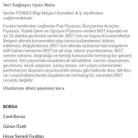
Veri Sağlayıcı Uyarı Notu
Veriler FOREKS Bilgi İletişim Hizmetleri A.Ş. tarafından
sağlanmaktadır.
Foreks tarafından sağlanan Pay Piyasası, Borçlanma Araçları
Piyasası, Vadeli İşlem ve Opsiyon Piyasası verileri BIST kaynaklı en
az 15 dakika gecikmeli verilerdir. BIST isim ve logosu Koruma Marka
Belgesi altında korunmakta olup izinsiz kullanılamaz, iktibas
edilemez, değiştirilemez. BIST ismi altında açıklanan tüm belgelerin
telif hakları tamamen BIST'ye ait olup, tekrar yayınlanamaz. BIST,
verinin sekansı, doğruluğu ve tamlığı konusunda herhangi bir garanti
vermez. Veri yayınında oluşabilecek aksaklıklar, verinin ulaşmaması,
gecikmesi, eksik ulaşması, yanlış olması, veri yayın sistemindeki
perfomansın düşmesi veya kesintili olması gibi hallerde Alıcı, Alt Alıcı
ve / veya Kullanıcılarda oluşabilecek herhangi bir zarardan BIST
sorumlu değildir.
Uluslarası döviz piyasası kuru
BORSA
Canlı Borsa
Günün Özeti
Hisse Senedi Fiyatları