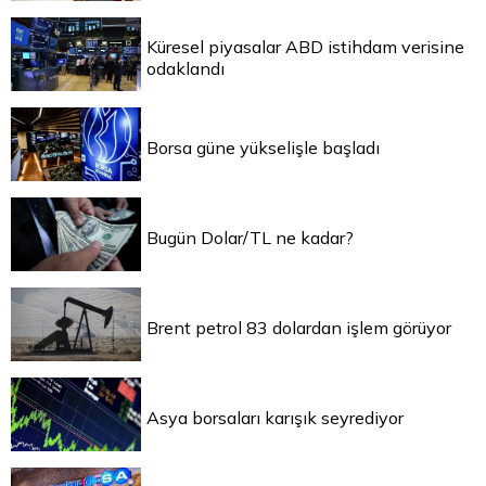
Küresel piyasalar ABD istihdam verisine
odaklandı
Borsa güne yükselişle başladı
Bugün Dolar/TL ne kadar?
Brent petrol 83 dolardan işlem görüyor
Asya borsaları karışık seyrediyor