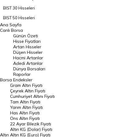
BIST 30 Hisseleri
BIST 50 Hisseleri
Ana Sayfa
BIST 100 Hisseleri
Canlı Borsa
Günün Özeti
En Çok Artan Hisseler
Hisse Fiyatları
Artan Hisseler
En Çok Düşen Hisseler
Düşen Hisseler
Hacmi Artanlar
Hacmi Artanlar
Adedi Artanlar
Geçmiş Kapanışlar
Dünya Borsaları
Raporlar
Dünya Borsaları
Borsa
Endeksler
Gram Altın Fiyatı
Raporlar
Çeyrek Altın Fiyatı
Endeksler
Cumhuriyet Altını Fiyatı
Tam Altın Fiyatı
Yarım Altın Fiyatı
DÖVİZ
Has Altın Fiyatı
Ons Altın Fiyatı
Döviz Kuru
22 Ayar Bilezik Fiyatı
Dolar Kuru
Altın KG (Dolar) Fiyatı
Altın
Altın KG (Euro) Fiyatı