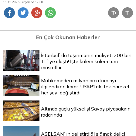
11.12.2025 Perşembe 12:38
En Çok Okunan Haberler
İstanbul`da taşınmanın maliyeti 200 bin
TL`ye ulaştı! İşte kalem kalem tüm
masraflar
Mahkemeden milyonlarca kiracıyı
ilgilendiren karar: UYAP’taki tek hareket
her şeyi değiştirdi
Altında güçlü yükseliş! Savaş piyasaların
radarında
ASELSAN`ın geliştirdiği sığınak delici