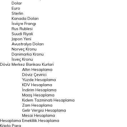
Euro Kuru
Dolar
Euro
Pound Kuru
Sterlin
Kanada Doları
Frank Kuru
İsviçre Frangı
Riyal Kuru
Rus Rublesi
Suudi Riyali
Avustralya Doları
Japon Yeni
Avustralya Doları
Danimarka Kronu Kuru
Norveç Kronu
Danimarka Kronu
Kanada Doları Kuru
İsveç Kronu
Döviz
Merkez Bankası Kurlari
Norveç Kronu Kuru
Altın Hesaplama
İsveç Kronu Kuru
Döviz Çevirici
Yüzde Hesaplama
Japon Yeni Kuru
KDV Hesaplama
İndirim Hesaplama
Serbest Piyasa Döviz Kurları
Maaş Hesaplama
Kıdem Tazminatı Hesaplama
Merkez Bankası Döviz Kurları
Zam Hesaplama
Gelir Vergisi Hesaplama
ALTIN
Mesai Hesaplama
Hesaplama
Emeklilik Hesaplama
Altın Fiyatları
Kripto Para