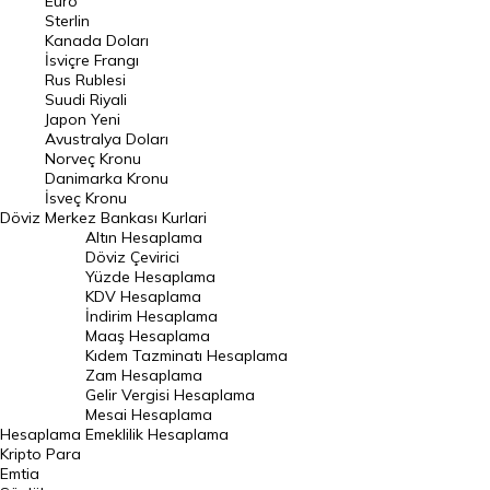
Euro
Pound Kuru
Sterlin
Kanada Doları
Frank Kuru
İsviçre Frangı
Riyal Kuru
Rus Rublesi
Suudi Riyali
Avustralya Doları
Japon Yeni
Avustralya Doları
Danimarka Kronu Kuru
Norveç Kronu
Danimarka Kronu
Kanada Doları Kuru
İsveç Kronu
Döviz
Merkez Bankası Kurlari
Norveç Kronu Kuru
Altın Hesaplama
İsveç Kronu Kuru
Döviz Çevirici
Yüzde Hesaplama
Japon Yeni Kuru
KDV Hesaplama
İndirim Hesaplama
Serbest Piyasa Döviz Kurları
Maaş Hesaplama
Kıdem Tazminatı Hesaplama
Merkez Bankası Döviz Kurları
Zam Hesaplama
Gelir Vergisi Hesaplama
ALTIN
Mesai Hesaplama
Hesaplama
Emeklilik Hesaplama
Altın Fiyatları
Kripto Para
Emtia
Gram Altın Fiyatı