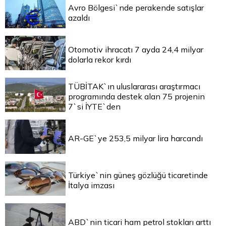
Avro Bölgesi`nde perakende satışlar
azaldı
Otomotiv ihracatı 7 ayda 24,4 milyar
dolarla rekor kırdı
TÜBİTAK`ın uluslararası araştırmacı
programında destek alan 75 projenin
7`si İYTE`den
AR-GE`ye 253,5 milyar lira harcandı
Türkiye`nin güneş gözlüğü ticaretinde
İtalya imzası
ABD`nin ticari ham petrol stokları arttı