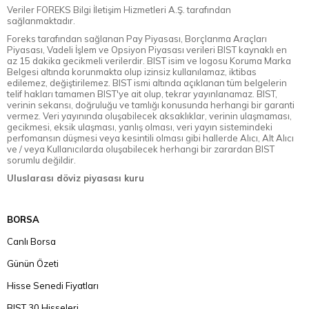
Veriler FOREKS Bilgi İletişim Hizmetleri A.Ş. tarafından
sağlanmaktadır.
Foreks tarafından sağlanan Pay Piyasası, Borçlanma Araçları
Piyasası, Vadeli İşlem ve Opsiyon Piyasası verileri BIST kaynaklı en
az 15 dakika gecikmeli verilerdir. BIST isim ve logosu Koruma Marka
Belgesi altında korunmakta olup izinsiz kullanılamaz, iktibas
edilemez, değiştirilemez. BIST ismi altında açıklanan tüm belgelerin
telif hakları tamamen BIST'ye ait olup, tekrar yayınlanamaz. BIST,
verinin sekansı, doğruluğu ve tamlığı konusunda herhangi bir garanti
vermez. Veri yayınında oluşabilecek aksaklıklar, verinin ulaşmaması,
gecikmesi, eksik ulaşması, yanlış olması, veri yayın sistemindeki
perfomansın düşmesi veya kesintili olması gibi hallerde Alıcı, Alt Alıcı
ve / veya Kullanıcılarda oluşabilecek herhangi bir zarardan BIST
sorumlu değildir.
Uluslarası döviz piyasası kuru
BORSA
Canlı Borsa
Günün Özeti
Hisse Senedi Fiyatları
BIST 30 Hisseleri