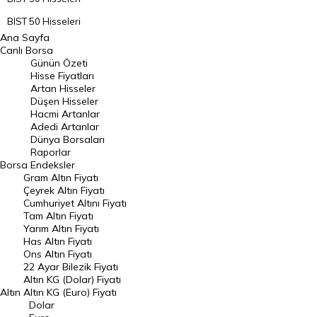
BIST 50 Hisseleri
Ana Sayfa
BIST 100 Hisseleri
Canlı Borsa
Günün Özeti
En Çok Artan Hisseler
Hisse Fiyatları
Artan Hisseler
En Çok Düşen Hisseler
Düşen Hisseler
Hacmi Artanlar
Hacmi Artanlar
Adedi Artanlar
Geçmiş Kapanışlar
Dünya Borsaları
Raporlar
Dünya Borsaları
Borsa
Endeksler
Gram Altın Fiyatı
Raporlar
Çeyrek Altın Fiyatı
Endeksler
Cumhuriyet Altını Fiyatı
Tam Altın Fiyatı
Yarım Altın Fiyatı
DÖVİZ
Has Altın Fiyatı
Ons Altın Fiyatı
Döviz Kuru
22 Ayar Bilezik Fiyatı
Dolar Kuru
Altın KG (Dolar) Fiyatı
Altın
Altın KG (Euro) Fiyatı
Euro Kuru
Dolar