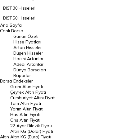
BIST 30 Hisseleri
BIST 50 Hisseleri
Ana Sayfa
BIST 100 Hisseleri
Canlı Borsa
Günün Özeti
En Çok Artan Hisseler
Hisse Fiyatları
Artan Hisseler
En Çok Düşen Hisseler
Düşen Hisseler
Hacmi Artanlar
Hacmi Artanlar
Adedi Artanlar
Geçmiş Kapanışlar
Dünya Borsaları
Raporlar
Dünya Borsaları
Borsa
Endeksler
Gram Altın Fiyatı
Raporlar
Çeyrek Altın Fiyatı
Endeksler
Cumhuriyet Altını Fiyatı
Tam Altın Fiyatı
Yarım Altın Fiyatı
DÖVİZ
Has Altın Fiyatı
Ons Altın Fiyatı
Döviz Kuru
22 Ayar Bilezik Fiyatı
Dolar Kuru
Altın KG (Dolar) Fiyatı
Altın
Altın KG (Euro) Fiyatı