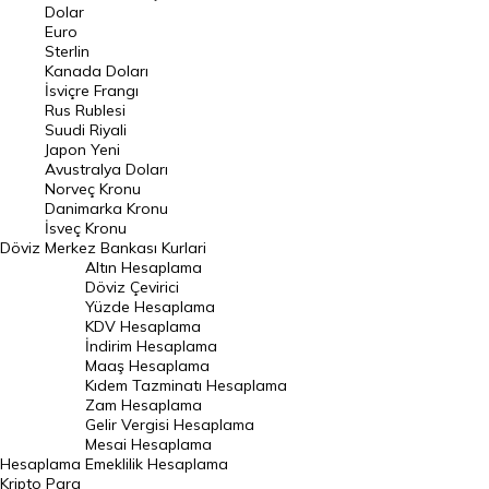
Euro Kuru
Dolar
Euro
Pound Kuru
Sterlin
Kanada Doları
Frank Kuru
İsviçre Frangı
Riyal Kuru
Rus Rublesi
Suudi Riyali
Avustralya Doları
Japon Yeni
Avustralya Doları
Danimarka Kronu Kuru
Norveç Kronu
Danimarka Kronu
Kanada Doları Kuru
İsveç Kronu
Döviz
Merkez Bankası Kurlari
Norveç Kronu Kuru
Altın Hesaplama
İsveç Kronu Kuru
Döviz Çevirici
Yüzde Hesaplama
Japon Yeni Kuru
KDV Hesaplama
İndirim Hesaplama
Serbest Piyasa Döviz Kurları
Maaş Hesaplama
Kıdem Tazminatı Hesaplama
Merkez Bankası Döviz Kurları
Zam Hesaplama
Gelir Vergisi Hesaplama
ALTIN
Mesai Hesaplama
Hesaplama
Emeklilik Hesaplama
Altın Fiyatları
Kripto Para