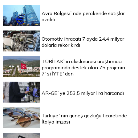
Avro Bölgesi`nde perakende satışlar
azaldı
Otomotiv ihracatı 7 ayda 24,4 milyar
dolarla rekor kırdı
TÜBİTAK`ın uluslararası araştırmacı
programında destek alan 75 projenin
7`si İYTE`den
AR-GE`ye 253,5 milyar lira harcandı
Türkiye`nin güneş gözlüğü ticaretinde
İtalya imzası