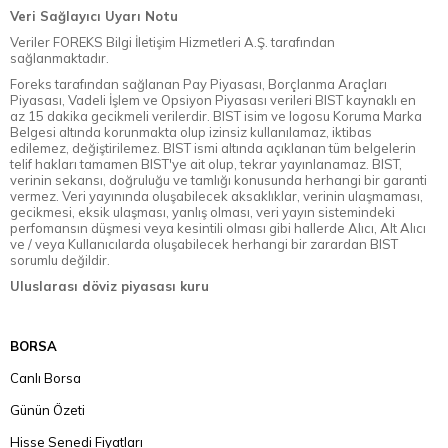
Veri Sağlayıcı Uyarı Notu
Veriler FOREKS Bilgi İletişim Hizmetleri A.Ş. tarafından
sağlanmaktadır.
Foreks tarafından sağlanan Pay Piyasası, Borçlanma Araçları
Piyasası, Vadeli İşlem ve Opsiyon Piyasası verileri BIST kaynaklı en
az 15 dakika gecikmeli verilerdir. BIST isim ve logosu Koruma Marka
Belgesi altında korunmakta olup izinsiz kullanılamaz, iktibas
edilemez, değiştirilemez. BIST ismi altında açıklanan tüm belgelerin
telif hakları tamamen BIST'ye ait olup, tekrar yayınlanamaz. BIST,
verinin sekansı, doğruluğu ve tamlığı konusunda herhangi bir garanti
vermez. Veri yayınında oluşabilecek aksaklıklar, verinin ulaşmaması,
gecikmesi, eksik ulaşması, yanlış olması, veri yayın sistemindeki
perfomansın düşmesi veya kesintili olması gibi hallerde Alıcı, Alt Alıcı
ve / veya Kullanıcılarda oluşabilecek herhangi bir zarardan BIST
sorumlu değildir.
Uluslarası döviz piyasası kuru
BORSA
Canlı Borsa
Günün Özeti
Hisse Senedi Fiyatları