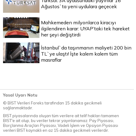
Türksat 3A uydusundaki yayınlar 16
Ağustos`ta yeni uydulara geçecek
Mahkemeden milyonlarca kiracıyı
ilgilendiren karar: UYAP’taki tek hareket
her şeyi değiştirdi
İstanbul`da taşınmanın maliyeti 200 bin
TL`ye ulaştı! İşte kalem kalem tüm
masraflar
Yasal Uyarı Notu
© BİST Verileri Foreks tarafından 15 dakika gecikmeli
sağlanmaktadır.
BIST piyasalarında oluşan tüm verilere ait telif hakları tamamen
BIST'e ait olup, bu veriler tekrar yayınlanamaz. Pay Piyasası,
Borçlanma Araçları Piyasası, Vadeli İşlem ve Opsiyon Piyasası
verileri BIST kaynaklı en az 15 dakika gecikmeli verilerdir.