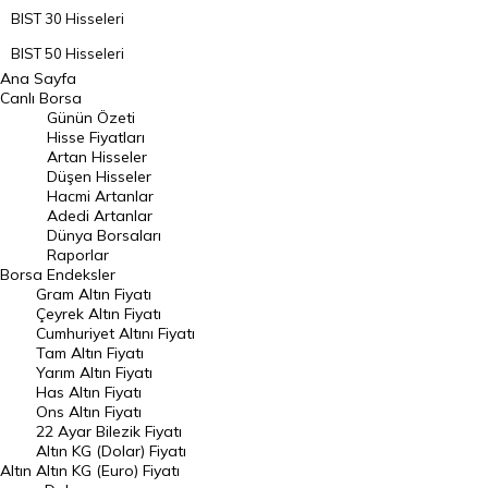
BIST 30 Hisseleri
BIST 50 Hisseleri
Ana Sayfa
BIST 100 Hisseleri
Canlı Borsa
Günün Özeti
En Çok Artan Hisseler
Hisse Fiyatları
Artan Hisseler
En Çok Düşen Hisseler
Düşen Hisseler
Hacmi Artanlar
Hacmi Artanlar
Adedi Artanlar
Geçmiş Kapanışlar
Dünya Borsaları
Raporlar
Dünya Borsaları
Borsa
Endeksler
Gram Altın Fiyatı
Raporlar
Çeyrek Altın Fiyatı
Endeksler
Cumhuriyet Altını Fiyatı
Tam Altın Fiyatı
Yarım Altın Fiyatı
DÖVİZ
Has Altın Fiyatı
Ons Altın Fiyatı
Döviz Kuru
22 Ayar Bilezik Fiyatı
Dolar Kuru
Altın KG (Dolar) Fiyatı
Altın
Altın KG (Euro) Fiyatı
Euro Kuru