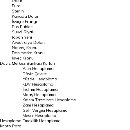
Dolar
Euro
Pound Kuru
Sterlin
Kanada Doları
Frank Kuru
İsviçre Frangı
Riyal Kuru
Rus Rublesi
Suudi Riyali
Avustralya Doları
Japon Yeni
Avustralya Doları
Danimarka Kronu Kuru
Norveç Kronu
Danimarka Kronu
Kanada Doları Kuru
İsveç Kronu
Döviz
Merkez Bankası Kurlari
Norveç Kronu Kuru
Altın Hesaplama
İsveç Kronu Kuru
Döviz Çevirici
Yüzde Hesaplama
Japon Yeni Kuru
KDV Hesaplama
İndirim Hesaplama
Serbest Piyasa Döviz Kurları
Maaş Hesaplama
Kıdem Tazminatı Hesaplama
Merkez Bankası Döviz Kurları
Zam Hesaplama
Gelir Vergisi Hesaplama
ALTIN
Mesai Hesaplama
Hesaplama
Emeklilik Hesaplama
Altın Fiyatları
Kripto Para