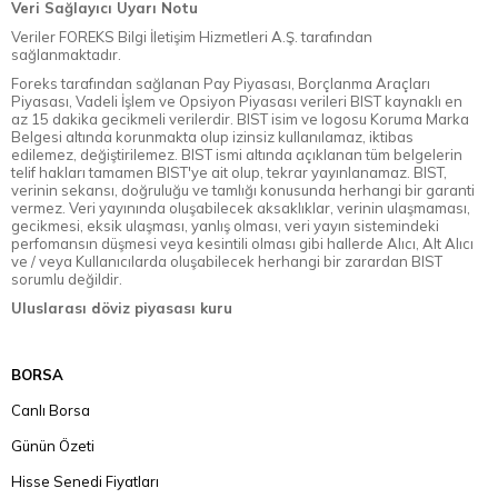
Veri Sağlayıcı Uyarı Notu
Veriler FOREKS Bilgi İletişim Hizmetleri A.Ş. tarafından
sağlanmaktadır.
Foreks tarafından sağlanan Pay Piyasası, Borçlanma Araçları
Piyasası, Vadeli İşlem ve Opsiyon Piyasası verileri BIST kaynaklı en
az 15 dakika gecikmeli verilerdir. BIST isim ve logosu Koruma Marka
Belgesi altında korunmakta olup izinsiz kullanılamaz, iktibas
edilemez, değiştirilemez. BIST ismi altında açıklanan tüm belgelerin
telif hakları tamamen BIST'ye ait olup, tekrar yayınlanamaz. BIST,
verinin sekansı, doğruluğu ve tamlığı konusunda herhangi bir garanti
vermez. Veri yayınında oluşabilecek aksaklıklar, verinin ulaşmaması,
gecikmesi, eksik ulaşması, yanlış olması, veri yayın sistemindeki
perfomansın düşmesi veya kesintili olması gibi hallerde Alıcı, Alt Alıcı
ve / veya Kullanıcılarda oluşabilecek herhangi bir zarardan BIST
sorumlu değildir.
Uluslarası döviz piyasası kuru
BORSA
Canlı Borsa
Günün Özeti
Hisse Senedi Fiyatları