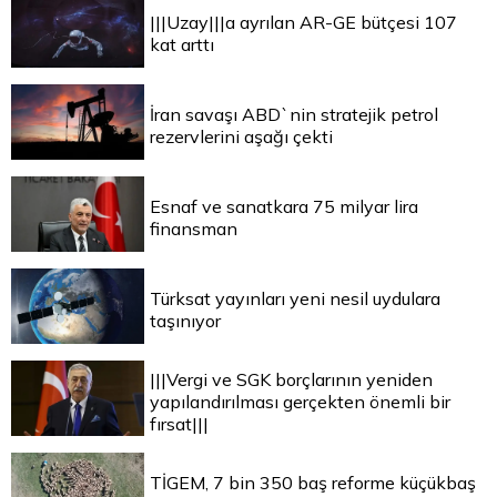
|||Uzay|||a ayrılan AR-GE bütçesi 107
kat arttı
İran savaşı ABD`nin stratejik petrol
rezervlerini aşağı çekti
Esnaf ve sanatkara 75 milyar lira
finansman
Türksat yayınları yeni nesil uydulara
taşınıyor
|||Vergi ve SGK borçlarının yeniden
yapılandırılması gerçekten önemli bir
fırsat|||
TİGEM, 7 bin 350 baş reforme küçükbaş