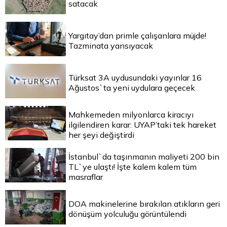
satacak
Yargıtay’dan primle çalışanlara müjde!
Tazminata yansıyacak
Türksat 3A uydusundaki yayınlar 16
Ağustos`ta yeni uydulara geçecek
Mahkemeden milyonlarca kiracıyı
ilgilendiren karar: UYAP’taki tek hareket
her şeyi değiştirdi
İstanbul`da taşınmanın maliyeti 200 bin
TL`ye ulaştı! İşte kalem kalem tüm
masraflar
DOA makinelerine bırakılan atıkların geri
dönüşüm yolculuğu görüntülendi