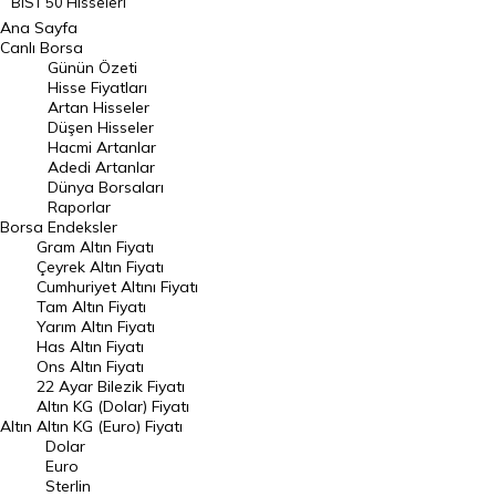
BIST 50 Hisseleri
Ana Sayfa
BIST 100 Hisseleri
Canlı Borsa
Günün Özeti
En Çok Artan Hisseler
Hisse Fiyatları
Artan Hisseler
En Çok Düşen Hisseler
Düşen Hisseler
Hacmi Artanlar
Hacmi Artanlar
Adedi Artanlar
Geçmiş Kapanışlar
Dünya Borsaları
Raporlar
Dünya Borsaları
Borsa
Endeksler
Gram Altın Fiyatı
Raporlar
Çeyrek Altın Fiyatı
Endeksler
Cumhuriyet Altını Fiyatı
Tam Altın Fiyatı
Yarım Altın Fiyatı
DÖVİZ
Has Altın Fiyatı
Ons Altın Fiyatı
Döviz Kuru
22 Ayar Bilezik Fiyatı
Dolar Kuru
Altın KG (Dolar) Fiyatı
Altın
Altın KG (Euro) Fiyatı
Euro Kuru
Dolar
Euro
Pound Kuru
Sterlin