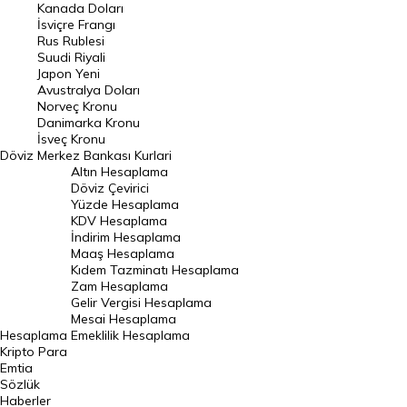
Kanada Doları
Frank Kuru
İsviçre Frangı
Riyal Kuru
Rus Rublesi
Suudi Riyali
Avustralya Doları
Japon Yeni
Avustralya Doları
Danimarka Kronu Kuru
Norveç Kronu
Danimarka Kronu
Kanada Doları Kuru
İsveç Kronu
Döviz
Merkez Bankası Kurlari
Norveç Kronu Kuru
Altın Hesaplama
İsveç Kronu Kuru
Döviz Çevirici
Yüzde Hesaplama
Japon Yeni Kuru
KDV Hesaplama
İndirim Hesaplama
Serbest Piyasa Döviz Kurları
Maaş Hesaplama
Kıdem Tazminatı Hesaplama
Merkez Bankası Döviz Kurları
Zam Hesaplama
Gelir Vergisi Hesaplama
ALTIN
Mesai Hesaplama
Hesaplama
Emeklilik Hesaplama
Altın Fiyatları
Kripto Para
Emtia
Gram Altın Fiyatı
Sözlük
Çeyrek Altın Fiyatı
Haberler