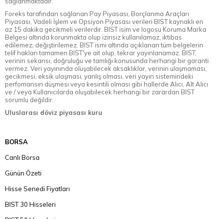
sağlanmaktadır.
Foreks tarafından sağlanan Pay Piyasası, Borçlanma Araçları
Piyasası, Vadeli İşlem ve Opsiyon Piyasası verileri BIST kaynaklı en
az 15 dakika gecikmeli verilerdir. BIST isim ve logosu Koruma Marka
Belgesi altında korunmakta olup izinsiz kullanılamaz, iktibas
edilemez, değiştirilemez. BIST ismi altında açıklanan tüm belgelerin
telif hakları tamamen BIST'ye ait olup, tekrar yayınlanamaz. BIST,
verinin sekansı, doğruluğu ve tamlığı konusunda herhangi bir garanti
vermez. Veri yayınında oluşabilecek aksaklıklar, verinin ulaşmaması,
gecikmesi, eksik ulaşması, yanlış olması, veri yayın sistemindeki
perfomansın düşmesi veya kesintili olması gibi hallerde Alıcı, Alt Alıcı
ve / veya Kullanıcılarda oluşabilecek herhangi bir zarardan BIST
sorumlu değildir.
Uluslarası döviz piyasası kuru
BORSA
Canlı Borsa
Günün Özeti
Hisse Senedi Fiyatları
BIST 30 Hisseleri