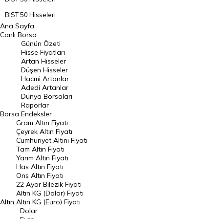
BIST 50 Hisseleri
Ana Sayfa
BIST 100 Hisseleri
Canlı Borsa
Günün Özeti
En Çok Artan Hisseler
Hisse Fiyatları
Artan Hisseler
En Çok Düşen Hisseler
Düşen Hisseler
Hacmi Artanlar
Hacmi Artanlar
Adedi Artanlar
Geçmiş Kapanışlar
Dünya Borsaları
Raporlar
Dünya Borsaları
Borsa
Endeksler
Gram Altın Fiyatı
Raporlar
Çeyrek Altın Fiyatı
Endeksler
Cumhuriyet Altını Fiyatı
Tam Altın Fiyatı
Yarım Altın Fiyatı
DÖVİZ
Has Altın Fiyatı
Ons Altın Fiyatı
Döviz Kuru
22 Ayar Bilezik Fiyatı
Dolar Kuru
Altın KG (Dolar) Fiyatı
Altın
Altın KG (Euro) Fiyatı
Euro Kuru
Dolar