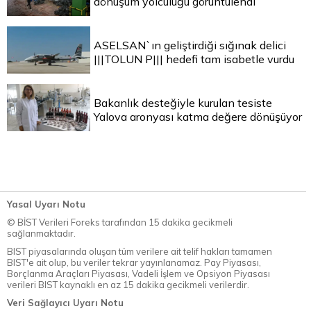
dönüşüm yolculuğu görüntülendi
ASELSAN`ın geliştirdiği sığınak delici
|||TOLUN P||| hedefi tam isabetle vurdu
Bakanlık desteğiyle kurulan tesiste
Yalova aronyası katma değere dönüşüyor
Yasal Uyarı Notu
© BİST Verileri Foreks tarafından 15 dakika gecikmeli
sağlanmaktadır.
BIST piyasalarında oluşan tüm verilere ait telif hakları tamamen
BIST'e ait olup, bu veriler tekrar yayınlanamaz. Pay Piyasası,
Borçlanma Araçları Piyasası, Vadeli İşlem ve Opsiyon Piyasası
verileri BIST kaynaklı en az 15 dakika gecikmeli verilerdir.
Veri Sağlayıcı Uyarı Notu