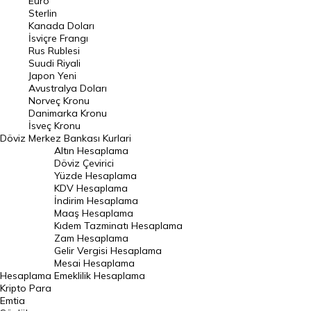
Euro
Pound Kuru
Sterlin
Kanada Doları
Frank Kuru
İsviçre Frangı
Riyal Kuru
Rus Rublesi
Suudi Riyali
Avustralya Doları
Japon Yeni
Avustralya Doları
Danimarka Kronu Kuru
Norveç Kronu
Danimarka Kronu
Kanada Doları Kuru
İsveç Kronu
Döviz
Merkez Bankası Kurlari
Norveç Kronu Kuru
Altın Hesaplama
İsveç Kronu Kuru
Döviz Çevirici
Yüzde Hesaplama
Japon Yeni Kuru
KDV Hesaplama
İndirim Hesaplama
Serbest Piyasa Döviz Kurları
Maaş Hesaplama
Kıdem Tazminatı Hesaplama
Merkez Bankası Döviz Kurları
Zam Hesaplama
Gelir Vergisi Hesaplama
ALTIN
Mesai Hesaplama
Hesaplama
Emeklilik Hesaplama
Altın Fiyatları
Kripto Para
Emtia
Gram Altın Fiyatı