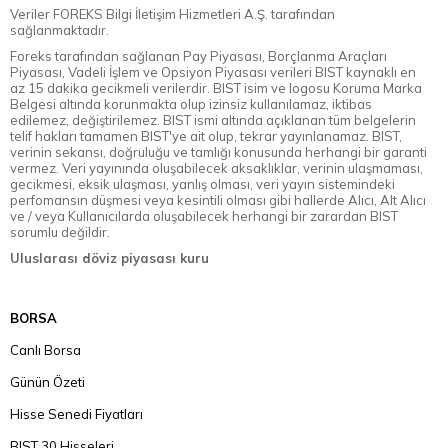
Veriler FOREKS Bilgi İletişim Hizmetleri A.Ş. tarafından
sağlanmaktadır.
Foreks tarafından sağlanan Pay Piyasası, Borçlanma Araçları
Piyasası, Vadeli İşlem ve Opsiyon Piyasası verileri BIST kaynaklı en
az 15 dakika gecikmeli verilerdir. BIST isim ve logosu Koruma Marka
Belgesi altında korunmakta olup izinsiz kullanılamaz, iktibas
edilemez, değiştirilemez. BIST ismi altında açıklanan tüm belgelerin
telif hakları tamamen BIST'ye ait olup, tekrar yayınlanamaz. BIST,
verinin sekansı, doğruluğu ve tamlığı konusunda herhangi bir garanti
vermez. Veri yayınında oluşabilecek aksaklıklar, verinin ulaşmaması,
gecikmesi, eksik ulaşması, yanlış olması, veri yayın sistemindeki
perfomansın düşmesi veya kesintili olması gibi hallerde Alıcı, Alt Alıcı
ve / veya Kullanıcılarda oluşabilecek herhangi bir zarardan BIST
sorumlu değildir.
Uluslarası döviz piyasası kuru
BORSA
Canlı Borsa
Günün Özeti
Hisse Senedi Fiyatları
BIST 30 Hisseleri