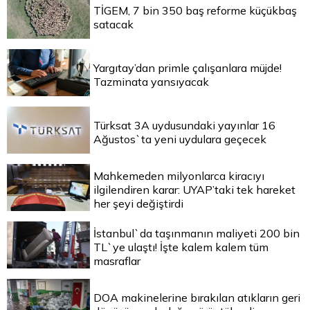
TİGEM, 7 bin 350 baş reforme küçükbaş
satacak
Yargıtay’dan primle çalışanlara müjde!
Tazminata yansıyacak
Türksat 3A uydusundaki yayınlar 16
Ağustos`ta yeni uydulara geçecek
Mahkemeden milyonlarca kiracıyı
ilgilendiren karar: UYAP’taki tek hareket
her şeyi değiştirdi
İstanbul`da taşınmanın maliyeti 200 bin
TL`ye ulaştı! İşte kalem kalem tüm
masraflar
DOA makinelerine bırakılan atıkların geri