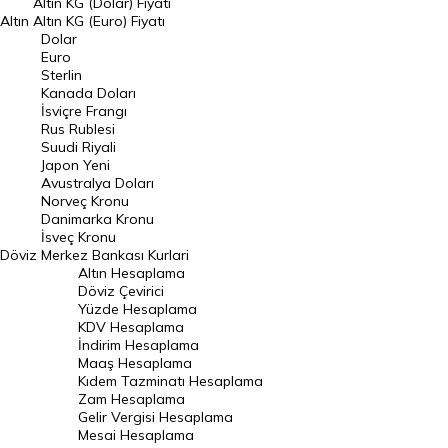
Altın KG (Dolar) Fiyatı
Altın
Altın KG (Euro) Fiyatı
Euro Kuru
Dolar
Euro
Pound Kuru
Sterlin
Kanada Doları
Frank Kuru
İsviçre Frangı
Riyal Kuru
Rus Rublesi
Suudi Riyali
Avustralya Doları
Japon Yeni
Avustralya Doları
Danimarka Kronu Kuru
Norveç Kronu
Danimarka Kronu
Kanada Doları Kuru
İsveç Kronu
Döviz
Merkez Bankası Kurlari
Norveç Kronu Kuru
Altın Hesaplama
İsveç Kronu Kuru
Döviz Çevirici
Yüzde Hesaplama
Japon Yeni Kuru
KDV Hesaplama
İndirim Hesaplama
Serbest Piyasa Döviz Kurları
Maaş Hesaplama
Kıdem Tazminatı Hesaplama
Merkez Bankası Döviz Kurları
Zam Hesaplama
Gelir Vergisi Hesaplama
ALTIN
Mesai Hesaplama