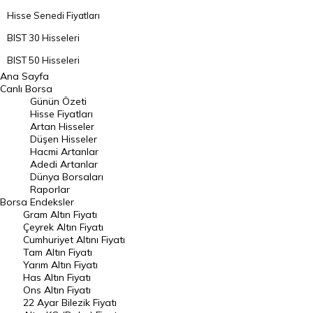
Hisse Senedi Fiyatları
BIST 30 Hisseleri
BIST 50 Hisseleri
Ana Sayfa
BIST 100 Hisseleri
Canlı Borsa
Günün Özeti
En Çok Artan Hisseler
Hisse Fiyatları
Artan Hisseler
En Çok Düşen Hisseler
Düşen Hisseler
Hacmi Artanlar
Hacmi Artanlar
Adedi Artanlar
Geçmiş Kapanışlar
Dünya Borsaları
Raporlar
Dünya Borsaları
Borsa
Endeksler
Gram Altın Fiyatı
Raporlar
Çeyrek Altın Fiyatı
Endeksler
Cumhuriyet Altını Fiyatı
Tam Altın Fiyatı
Yarım Altın Fiyatı
DÖVİZ
Has Altın Fiyatı
Ons Altın Fiyatı
Döviz Kuru
22 Ayar Bilezik Fiyatı
Dolar Kuru