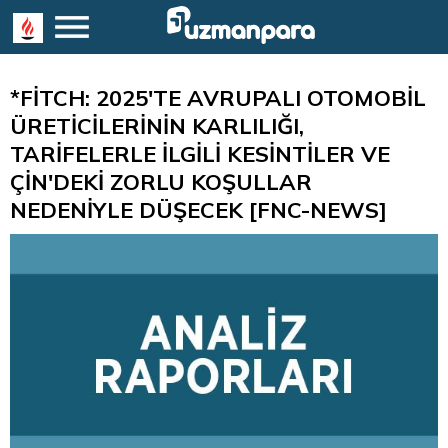
*FİTCH: 2025'TE AVRUPALI OTOMOBİL
ÜRETİCİLERİNİN KARLILIĞI,
TARİFELERLE İLGİLİ KESİNTİLER VE
ÇİN'DEKİ ZORLU KOŞULLAR
NEDENİYLE DÜŞECEK [FNC-NEWS]