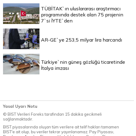
TÜBİTAK`ın uluslararası araştırmacı
programında destek alan 75 projenin
7`si İYTE`den
AR-GE`ye 253,5 milyar lira harcandı
Türkiye`nin güneş gözlüğü ticaretinde
İtalya imzası
Yasal Uyarı Notu
© BİST Verileri Foreks tarafından 15 dakika gecikmeli
sağlanmaktadır.
BIST piyasalarında oluşan tüm verilere ait telif hakları tamamen
BIST'e ait olup, bu veriler tekrar yayınlanamaz. Pay Piyasası,