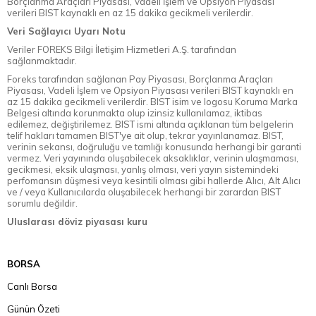
Borçlanma Araçları Piyasası, Vadeli İşlem ve Opsiyon Piyasası
verileri BIST kaynaklı en az 15 dakika gecikmeli verilerdir.
Veri Sağlayıcı Uyarı Notu
Veriler FOREKS Bilgi İletişim Hizmetleri A.Ş. tarafından
sağlanmaktadır.
Foreks tarafından sağlanan Pay Piyasası, Borçlanma Araçları
Piyasası, Vadeli İşlem ve Opsiyon Piyasası verileri BIST kaynaklı en
az 15 dakika gecikmeli verilerdir. BIST isim ve logosu Koruma Marka
Belgesi altında korunmakta olup izinsiz kullanılamaz, iktibas
edilemez, değiştirilemez. BIST ismi altında açıklanan tüm belgelerin
telif hakları tamamen BIST'ye ait olup, tekrar yayınlanamaz. BIST,
verinin sekansı, doğruluğu ve tamlığı konusunda herhangi bir garanti
vermez. Veri yayınında oluşabilecek aksaklıklar, verinin ulaşmaması,
gecikmesi, eksik ulaşması, yanlış olması, veri yayın sistemindeki
perfomansın düşmesi veya kesintili olması gibi hallerde Alıcı, Alt Alıcı
ve / veya Kullanıcılarda oluşabilecek herhangi bir zarardan BIST
sorumlu değildir.
Uluslarası döviz piyasası kuru
BORSA
Canlı Borsa
Günün Özeti