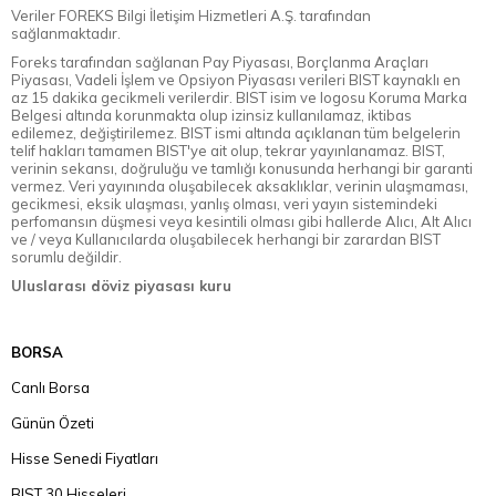
Veriler FOREKS Bilgi İletişim Hizmetleri A.Ş. tarafından
sağlanmaktadır.
Foreks tarafından sağlanan Pay Piyasası, Borçlanma Araçları
Piyasası, Vadeli İşlem ve Opsiyon Piyasası verileri BIST kaynaklı en
az 15 dakika gecikmeli verilerdir. BIST isim ve logosu Koruma Marka
Belgesi altında korunmakta olup izinsiz kullanılamaz, iktibas
edilemez, değiştirilemez. BIST ismi altında açıklanan tüm belgelerin
telif hakları tamamen BIST'ye ait olup, tekrar yayınlanamaz. BIST,
verinin sekansı, doğruluğu ve tamlığı konusunda herhangi bir garanti
vermez. Veri yayınında oluşabilecek aksaklıklar, verinin ulaşmaması,
gecikmesi, eksik ulaşması, yanlış olması, veri yayın sistemindeki
perfomansın düşmesi veya kesintili olması gibi hallerde Alıcı, Alt Alıcı
ve / veya Kullanıcılarda oluşabilecek herhangi bir zarardan BIST
sorumlu değildir.
Uluslarası döviz piyasası kuru
BORSA
Canlı Borsa
Günün Özeti
Hisse Senedi Fiyatları
BIST 30 Hisseleri