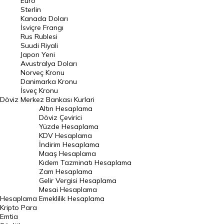
Euro
Pound Kuru
Sterlin
Kanada Doları
Frank Kuru
İsviçre Frangı
Riyal Kuru
Rus Rublesi
Suudi Riyali
Avustralya Doları
Japon Yeni
Avustralya Doları
Danimarka Kronu Kuru
Norveç Kronu
Danimarka Kronu
Kanada Doları Kuru
İsveç Kronu
Döviz
Merkez Bankası Kurlari
Norveç Kronu Kuru
Altın Hesaplama
İsveç Kronu Kuru
Döviz Çevirici
Yüzde Hesaplama
Japon Yeni Kuru
KDV Hesaplama
İndirim Hesaplama
Serbest Piyasa Döviz Kurları
Maaş Hesaplama
Kıdem Tazminatı Hesaplama
Merkez Bankası Döviz Kurları
Zam Hesaplama
Gelir Vergisi Hesaplama
ALTIN
Mesai Hesaplama
Hesaplama
Emeklilik Hesaplama
Altın Fiyatları
Kripto Para
Emtia
Gram Altın Fiyatı