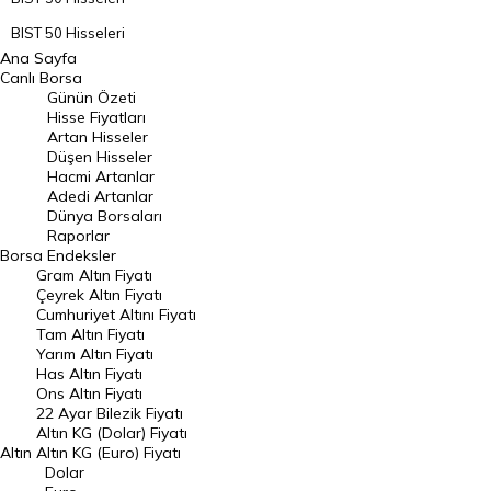
BIST 50 Hisseleri
Ana Sayfa
BIST 100 Hisseleri
Canlı Borsa
Günün Özeti
En Çok Artan Hisseler
Hisse Fiyatları
Artan Hisseler
En Çok Düşen Hisseler
Düşen Hisseler
Hacmi Artanlar
Hacmi Artanlar
Adedi Artanlar
Geçmiş Kapanışlar
Dünya Borsaları
Raporlar
Dünya Borsaları
Borsa
Endeksler
Gram Altın Fiyatı
Raporlar
Çeyrek Altın Fiyatı
Endeksler
Cumhuriyet Altını Fiyatı
Tam Altın Fiyatı
Yarım Altın Fiyatı
DÖVİZ
Has Altın Fiyatı
Ons Altın Fiyatı
Döviz Kuru
22 Ayar Bilezik Fiyatı
Dolar Kuru
Altın KG (Dolar) Fiyatı
Altın
Altın KG (Euro) Fiyatı
Euro Kuru
Dolar