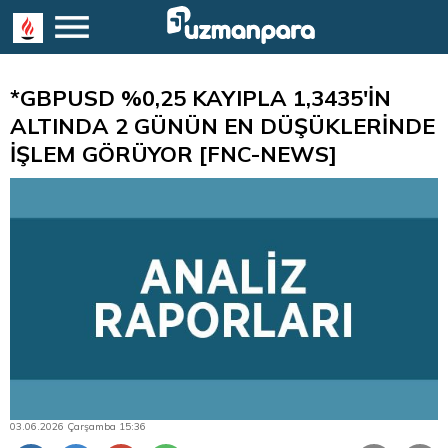
*GBPUSD %0,25 KAYIPLA 1,3435'İN
ALTINDA 2 GÜNÜN EN DÜŞÜKLERİNDE
İŞLEM GÖRÜYOR [FNC-NEWS]
03.06.2026 Çarşamba 15:36