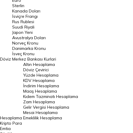
Euro
Pound Kuru
Sterlin
Kanada Doları
Frank Kuru
İsviçre Frangı
Riyal Kuru
Rus Rublesi
Suudi Riyali
Avustralya Doları
Japon Yeni
Avustralya Doları
Danimarka Kronu Kuru
Norveç Kronu
Danimarka Kronu
Kanada Doları Kuru
İsveç Kronu
Döviz
Merkez Bankası Kurlari
Norveç Kronu Kuru
Altın Hesaplama
İsveç Kronu Kuru
Döviz Çevirici
Yüzde Hesaplama
Japon Yeni Kuru
KDV Hesaplama
İndirim Hesaplama
Serbest Piyasa Döviz Kurları
Maaş Hesaplama
Kıdem Tazminatı Hesaplama
Merkez Bankası Döviz Kurları
Zam Hesaplama
Gelir Vergisi Hesaplama
ALTIN
Mesai Hesaplama
Hesaplama
Emeklilik Hesaplama
Altın Fiyatları
Kripto Para
Emtia
Gram Altın Fiyatı