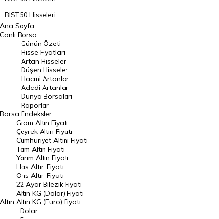
BIST 50 Hisseleri
Ana Sayfa
BIST 100 Hisseleri
Canlı Borsa
Günün Özeti
En Çok Artan Hisseler
Hisse Fiyatları
Artan Hisseler
En Çok Düşen Hisseler
Düşen Hisseler
Hacmi Artanlar
Hacmi Artanlar
Adedi Artanlar
Geçmiş Kapanışlar
Dünya Borsaları
Raporlar
Dünya Borsaları
Borsa
Endeksler
Gram Altın Fiyatı
Raporlar
Çeyrek Altın Fiyatı
Endeksler
Cumhuriyet Altını Fiyatı
Tam Altın Fiyatı
Yarım Altın Fiyatı
DÖVİZ
Has Altın Fiyatı
Ons Altın Fiyatı
Döviz Kuru
22 Ayar Bilezik Fiyatı
Dolar Kuru
Altın KG (Dolar) Fiyatı
Altın
Altın KG (Euro) Fiyatı
Euro Kuru
Dolar