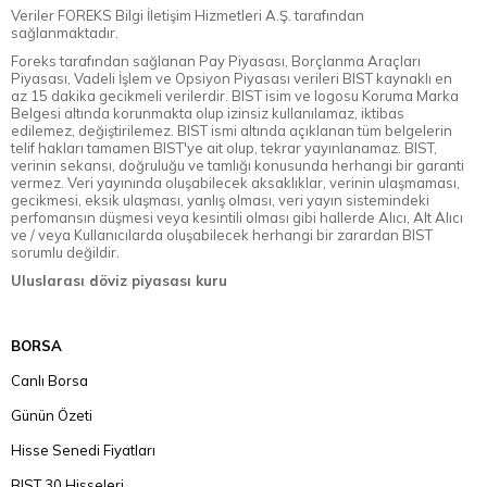
Veriler FOREKS Bilgi İletişim Hizmetleri A.Ş. tarafından
sağlanmaktadır.
Foreks tarafından sağlanan Pay Piyasası, Borçlanma Araçları
Piyasası, Vadeli İşlem ve Opsiyon Piyasası verileri BIST kaynaklı en
az 15 dakika gecikmeli verilerdir. BIST isim ve logosu Koruma Marka
Belgesi altında korunmakta olup izinsiz kullanılamaz, iktibas
edilemez, değiştirilemez. BIST ismi altında açıklanan tüm belgelerin
telif hakları tamamen BIST'ye ait olup, tekrar yayınlanamaz. BIST,
verinin sekansı, doğruluğu ve tamlığı konusunda herhangi bir garanti
vermez. Veri yayınında oluşabilecek aksaklıklar, verinin ulaşmaması,
gecikmesi, eksik ulaşması, yanlış olması, veri yayın sistemindeki
perfomansın düşmesi veya kesintili olması gibi hallerde Alıcı, Alt Alıcı
ve / veya Kullanıcılarda oluşabilecek herhangi bir zarardan BIST
sorumlu değildir.
Uluslarası döviz piyasası kuru
BORSA
Canlı Borsa
Günün Özeti
Hisse Senedi Fiyatları
BIST 30 Hisseleri