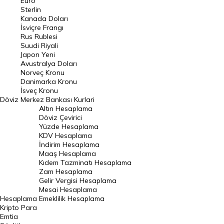
Euro
Pound Kuru
Sterlin
Kanada Doları
Frank Kuru
İsviçre Frangı
Riyal Kuru
Rus Rublesi
Suudi Riyali
Avustralya Doları
Japon Yeni
Avustralya Doları
Danimarka Kronu Kuru
Norveç Kronu
Danimarka Kronu
Kanada Doları Kuru
İsveç Kronu
Döviz
Merkez Bankası Kurlari
Norveç Kronu Kuru
Altın Hesaplama
İsveç Kronu Kuru
Döviz Çevirici
Yüzde Hesaplama
Japon Yeni Kuru
KDV Hesaplama
İndirim Hesaplama
Serbest Piyasa Döviz Kurları
Maaş Hesaplama
Kıdem Tazminatı Hesaplama
Merkez Bankası Döviz Kurları
Zam Hesaplama
Gelir Vergisi Hesaplama
ALTIN
Mesai Hesaplama
Hesaplama
Emeklilik Hesaplama
Altın Fiyatları
Kripto Para
Emtia
Gram Altın Fiyatı