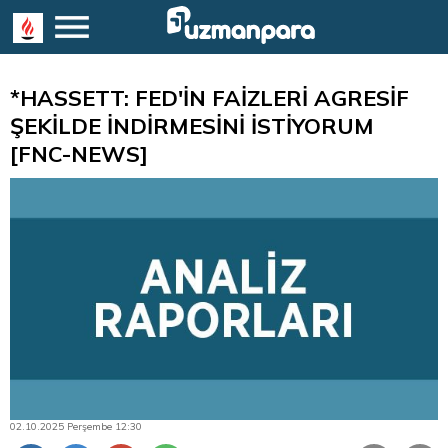
*HASSETT: FED'İN FAİZLERİ AGRESİF
ŞEKİLDE İNDİRMESİNİ İSTİYORUM
[FNC-NEWS]
02.10.2025 Perşembe 12:30