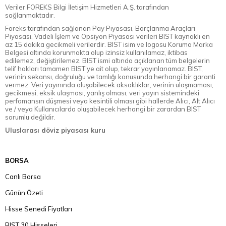
Veriler FOREKS Bilgi İletişim Hizmetleri A.Ş. tarafından
sağlanmaktadır.
Foreks tarafından sağlanan Pay Piyasası, Borçlanma Araçları
Piyasası, Vadeli İşlem ve Opsiyon Piyasası verileri BIST kaynaklı en
az 15 dakika gecikmeli verilerdir. BIST isim ve logosu Koruma Marka
Belgesi altında korunmakta olup izinsiz kullanılamaz, iktibas
edilemez, değiştirilemez. BIST ismi altında açıklanan tüm belgelerin
telif hakları tamamen BIST'ye ait olup, tekrar yayınlanamaz. BIST,
verinin sekansı, doğruluğu ve tamlığı konusunda herhangi bir garanti
vermez. Veri yayınında oluşabilecek aksaklıklar, verinin ulaşmaması,
gecikmesi, eksik ulaşması, yanlış olması, veri yayın sistemindeki
perfomansın düşmesi veya kesintili olması gibi hallerde Alıcı, Alt Alıcı
ve / veya Kullanıcılarda oluşabilecek herhangi bir zarardan BIST
sorumlu değildir.
Uluslarası döviz piyasası kuru
BORSA
Canlı Borsa
Günün Özeti
Hisse Senedi Fiyatları
BIST 30 Hisseleri