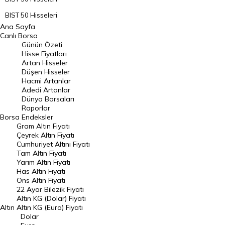
BIST 50 Hisseleri
Ana Sayfa
BIST 100 Hisseleri
Canlı Borsa
Günün Özeti
En Çok Artan Hisseler
Hisse Fiyatları
Artan Hisseler
En Çok Düşen Hisseler
Düşen Hisseler
Hacmi Artanlar
Hacmi Artanlar
Adedi Artanlar
Geçmiş Kapanışlar
Dünya Borsaları
Raporlar
Dünya Borsaları
Borsa
Endeksler
Gram Altın Fiyatı
Raporlar
Çeyrek Altın Fiyatı
Endeksler
Cumhuriyet Altını Fiyatı
Tam Altın Fiyatı
Yarım Altın Fiyatı
DÖVİZ
Has Altın Fiyatı
Ons Altın Fiyatı
Döviz Kuru
22 Ayar Bilezik Fiyatı
Dolar Kuru
Altın KG (Dolar) Fiyatı
Altın
Altın KG (Euro) Fiyatı
Euro Kuru
Dolar