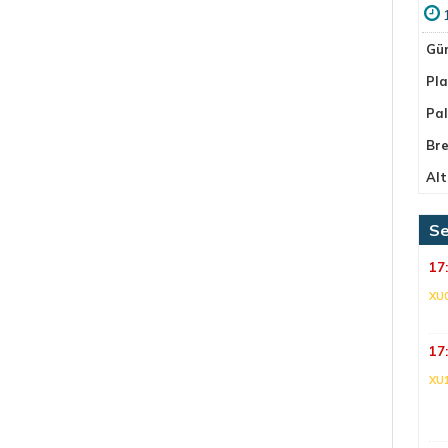
Gü
Pla
Pa
Bre
Alt
Se
17
XU
17
XU