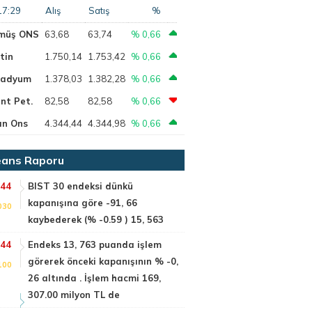
17:29
Alış
Satış
%
müş ONS
63,68
63,74
% 0,66
tin
1.750,14
1.753,42
% 0,66
ladyum
1.378,03
1.382,28
% 0,66
nt Pet.
82,58
82,58
% 0,66
ın Ons
4.344,44
4.344,98
% 0,66
ans Raporu
:44
BIST 30 endeksi dünkü
kapanışına göre -91, 66
030
kaybederek (% -0.59 ) 15, 563
:44
Endeks 13, 763 puanda işlem
görerek önceki kapanışının % -0,
100
26 altında . İşlem hacmi 169,
307.00 milyon TL de