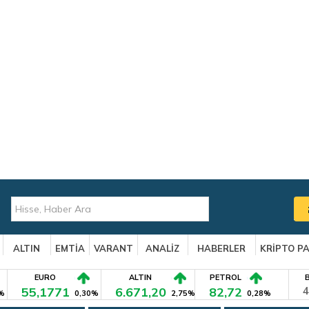
ALTIN
EMTİA
VARANT
ANALİZ
HABERLER
KRİPTO P
EURO
ALTIN
PETROL
55,1771
6.671,20
82,72
4
%
0,30%
2,75%
0,28%