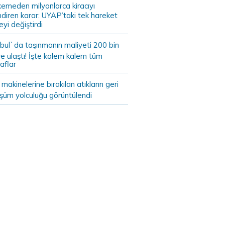
emeden milyonlarca kiracıyı
endiren karar: UYAP’taki tek hareket
eyi değiştirdi
bul`da taşınmanın maliyeti 200 bin
e ulaştı! İşte kalem kalem tüm
aflar
akinelerine bırakılan atıkların geri
şüm yolculuğu görüntülendi