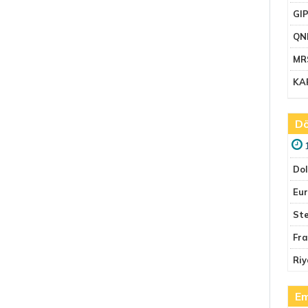
GI
QN
MR
KA
Dö
Do
Eu
Ste
Fr
Riy
Em