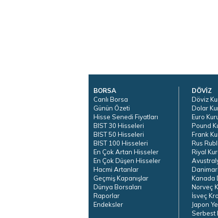
BORSA
DÖVİZ
Canlı Borsa
Döviz Ku
Günün Özeti
Dolar Ku
Hisse Senedi Fiyatları
Euro Kur
BIST 30 Hisseleri
Pound K
BIST 50 Hisseleri
Frank Ku
BIST 100 Hisseleri
Rus Rubl
En Çok Artan Hisseler
Riyal Kur
En Çok Düşen Hisseler
Avustral
Hacmi Artanlar
Danimar
Geçmiş Kapanışlar
Kanada D
Dünya Borsaları
Norveç K
Raporlar
İsveç Kr
Endeksler
Japon Ye
Serbest 