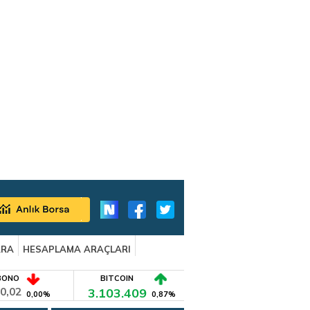
ARA
HESAPLAMA ARAÇLARI
BONO
BITCOIN
0,02
3.103.409
0,00%
0,87%