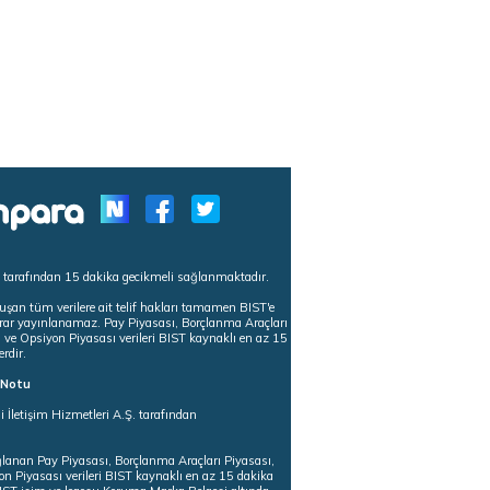
s tarafından 15 dakika gecikmeli sağlanmaktadır.
uşan tüm verilere ait telif hakları tamamen BIST'e
tekrar yayınlanamaz. Pay Piyasası, Borçlanma Araçları
m ve Opsiyon Piyasası verileri BIST kaynaklı en az 15
erdir.
ı Notu
i İletişim Hizmetleri A.Ş. tarafından
ğlanan Pay Piyasası, Borçlanma Araçları Piyasası,
on Piyasası verileri BIST kaynaklı en az 15 dakika