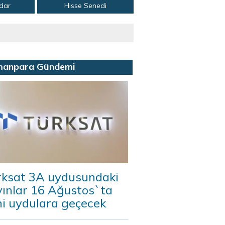
adar
Hisse Senedi
manpara Gündemi
rksat 3A uydusundaki
yınlar 16 Ağustos`ta
ni uydulara geçecek