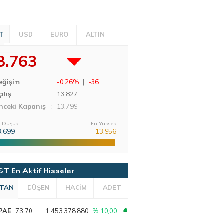
T
USD
EURO
ALTIN
3.763
eğişim
:
-0,26%
|
-36
ılış
:
13.827
nceki Kapanış
: 13.799
 Düşük
En Yüksek
3.699
13.956
ST En Aktif Hisseler
TAN
DÜŞEN
HACİM
ADET
PAE
73,70
1.453.378.880
% 10,00