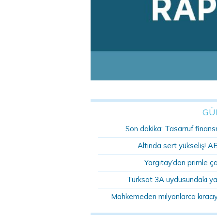
GÜ
Son dakika: Tasarruf finansm
Altında sert yükseliş! A
Yargıtay’dan primle ç
Türksat 3A uydusundaki ya
Mahkemeden milyonlarca kiracıyı 