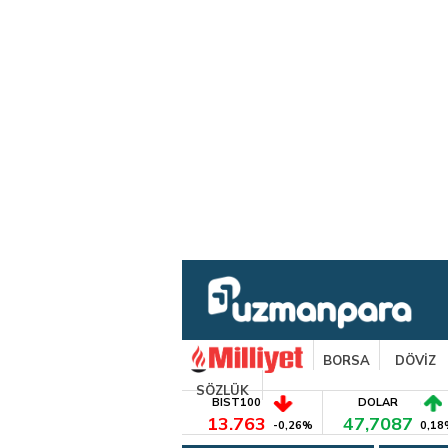
BORSA
DÖVİZ
SÖZLÜK
BIST100
DOLAR
13.763
47,7087
-0,26%
0,18