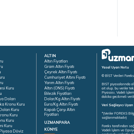
ALTIN
ru
Altın Fiyatları
ru
Gram Altın Fiyatı
Yasal Uyarı Notu
u
Çeyrek Altın Fiyatı
© BİST Verileri Forek
uru
Cumhuriyet Altını Fiyatı
ru
Yarım Altın Fiyatı
BIST piyasalarında ol
esi Kuru
Altın (ONS) Fiyatı
ait olup, bu veriler 
Piyasası, Vadeli İşle
u
Bilezik Fiyatları
dakika gecikmeli veril
ya Doları
Dolar/Kg Altın Fiyatı
ka Kronu Kuru
Euro/Kg Altın Fiyatı
Veri Sağlayıcı Uyar
oları Kuru
Kapalı Çarşı Altın
*(Veriler FOREKS Bilg
Fiyatları
ronu Kuru
sağlanmaktadır)
onu Kuru
UZMANPARA
ni Kuru
Foreks tarafından sa
KÜNYE
Vadeli İşlem ve Opsiy
Piyasa Döviz