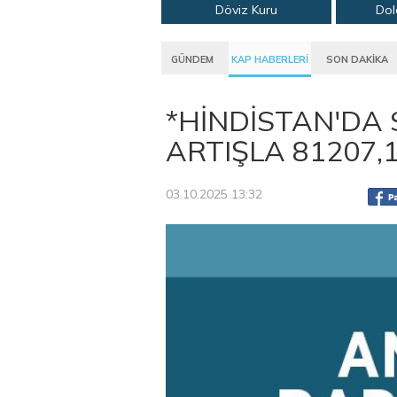
Döviz Kuru
Dol
GÜNDEM
KAP HABERLERİ
SON DAKİKA
*HİNDİSTAN'DA 
ARTIŞLA 81207
03.10.2025 13:32