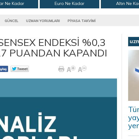
ar Ne Kadar
Euro Ne Kadar
Altın Ne K
GÜNCEL
UZMAN YORUMLARI
PİYASA TAKVİMİ
SENSEX ENDEKSİ %0,3
uz
,17 PUANDAN KAPANDI
Tü
ya
ye