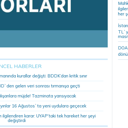
Mahk
ilgil
her ş
İstan
TL`y
masr
DOA m
dönü
NCEL HABERLER
anında kurallar değişti: BDDK’dan kritik sınır
BD`den gelen veri sonrası tırmanışa geçti
alışanlara müjde! Tazminata yansıyacak
yınlar 16 Ağustos`ta yeni uydulara geçecek
ilgilendiren karar: UYAP’taki tek hareket her şeyi
değiştirdi