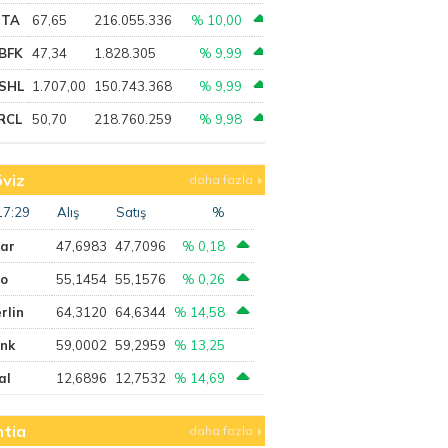
PTA
67,65
216.055.336
% 10,00
BFK
47,34
1.828.305
% 9,99
SHL
1.707,00
150.743.368
% 9,99
RCL
50,70
218.760.259
% 9,98
viz
daha fazla
17:29
Alış
Satış
%
lar
47,6983
47,7096
% 0,18
ro
55,1454
55,1576
% 0,26
rlin
64,3120
64,6344
% 14,58
ank
59,0002
59,2959
% 13,25
al
12,6896
12,7532
% 14,69
tia
daha fazla