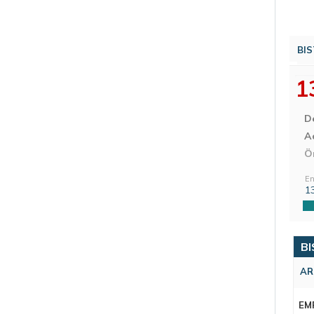
BIS
1
D
Aç
Ö
En
1
BI
AR
EM