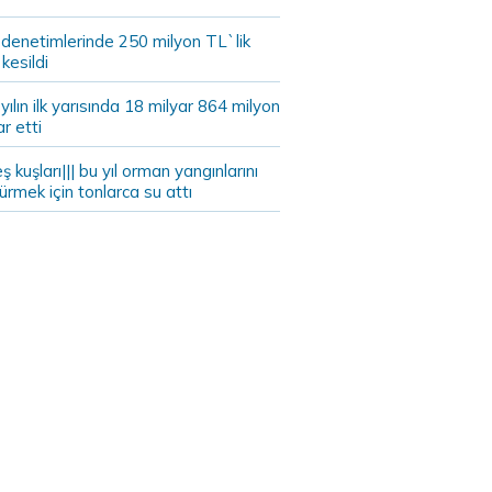
 denetimlerinde 250 milyon TL`lik
kesildi
ılın ilk yarısında 18 milyar 864 milyon
ar etti
eş kuşları||| bu yıl orman yangınlarını
rmek için tonlarca su attı