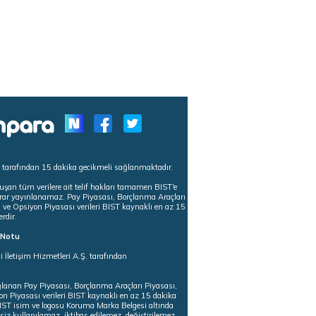
s tarafından 15 dakika gecikmeli sağlanmaktadır.
uşan tüm verilere ait telif hakları tamamen BIST'e
tekrar yayınlanamaz. Pay Piyasası, Borçlanma Araçları
m ve Opsiyon Piyasası verileri BIST kaynaklı en az 15
erdir.
ı Notu
i İletişim Hizmetleri A.Ş. tarafından
ğlanan Pay Piyasası, Borçlanma Araçları Piyasası,
on Piyasası verileri BIST kaynaklı en az 15 dakika
 BIST isim ve logosu Koruma Marka Belgesi altında
iz kullanılamaz, iktibas edilemez, değiştirilemez.