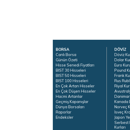
BORSA
DÖVİZ
Canlı Borsa
Döviz Ku
Günün Özeti
Dolar Ku
Hisse Senedi Fiyatları
Euro Kur
BIST 30 Hisseleri
Pound K
BIST 50 Hisseleri
Frank Ku
BIST 100 Hisseleri
Rus Rubl
En Çok Artan Hisseler
Riyal Kur
En Çok Düşen Hisseler
Avustral
Hacmi Artanlar
Danimar
Geçmiş Kapanışlar
Kanada D
Dünya Borsaları
Norveç K
Raporlar
İsveç Kr
Endeksler
Japon Ye
Serbest 
Kurları