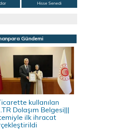
adar
Hisse Senedi
manpara Gündemi
icarette kullanılan
A.TR Dolaşım Belgesi|||
temiyle ilk ihracat
çekleştirildi