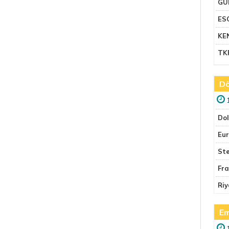
GU
ES
KE
TK
Dö
Do
Eu
Ste
Fr
Riy
Em