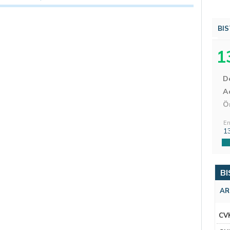
BIS
1
D
Aç
Ö
En
1
BI
AR
CV