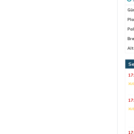
Gü
Pla
Pa
Bre
Alt
Se
17
XU
17
XU
17