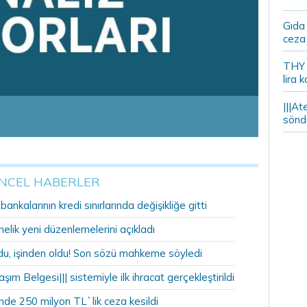
Gıda
ceza 
THY y
lira k
|||At
söndü
NCEL HABERLER
nkalarının kredi sınırlarında değişikliğe gitti
lik yeni düzenlemelerini açıkladı
u, işinden oldu! Son sözü mahkeme söyledi
şım Belgesi||| sistemiyle ilk ihracat gerçekleştirildi
nde 250 milyon TL`lik ceza kesildi