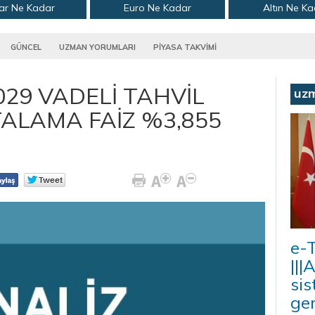
ar Ne Kadar
Euro Ne Kadar
Altın Ne K
GÜNCEL
UZMAN YORUMLARI
PİYASA TAKVİMİ
029 VADELİ TAHVİL
uz
ALAMA FAİZ %3,855
e-T
|||
sis
ger