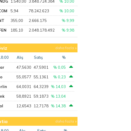
NDG
1.540,00
3.848.724.384
% 10,00
COM
5,94
78.242.623
% 10,00
NT
355,00
2.666.175
% 9,99
FEN
185,10
2.048.178.492
% 9,98
viz
daha fazla
18:00
Alış
Satış
%
lar
47,5630
47,5901
% 0,05
ro
55,0577
55,1361
% 0,23
rlin
64,0031
64,3239
% 14,03
ank
58,8921
59,1873
% 13,04
al
12,6543
12,7178
% 14,38
tia
daha fazla
18:00
Alış
Satış
%