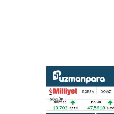
BORSA
DÖVİZ
SÖZLÜK
BIST100
DOLAR
13.703
47,5918
0,11%
0,05