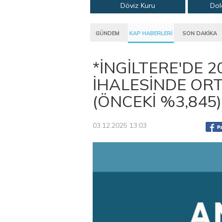
Döviz Kuru
Dol
GÜNDEM
KAP HABERLERİ
SON DAKİKA
*İNGİLTERE'DE 2
İHALESİNDE ORT
(ÖNCEKİ %3,845)
03.12.2025 13:03