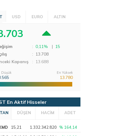
T
USD
EURO
ALTIN
3.703
eğişim
:
0,11%
|
15
ılış
:
13.708
nceki Kapanış
: 13.688
 Düşük
En Yüksek
3.565
13.780
ST En Aktif Hisseler
TAN
DÜŞEN
HACİM
ADET
KMD
15,21
1.332.342.820
% 164,14