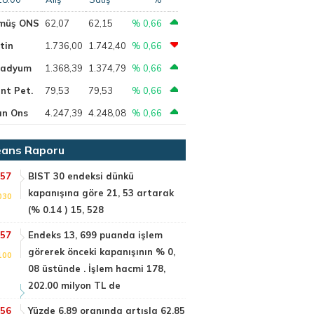
müş ONS
62,07
62,15
% 0,66
tin
1.736,00
1.742,40
% 0,66
ladyum
1.368,39
1.374,79
% 0,66
nt Pet.
79,53
79,53
% 0,66
ın Ons
4.247,39
4.248,08
% 0,66
ans Raporu
:57
BIST 30 endeksi dünkü
kapanışına göre 21, 53 artarak
030
(% 0.14 ) 15, 528
:57
Endeks 13, 699 puanda işlem
görerek önceki kapanışının % 0,
100
08 üstünde . İşlem hacmi 178,
202.00 milyon TL de
:56
Yüzde 6.89 oranında artışla 62.85