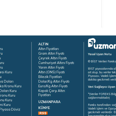
ALTIN
ru
Altın Fiyatları
ru
Gram Altın Fiyatı
Yasal Uyarı Notu
u
Çeyrek Altın Fiyatı
© BİST Verileri Forek
uru
Cumhuriyet Altını Fiyatı
ru
Yarım Altın Fiyatı
BIST piyasalarında ol
esi Kuru
Altın (ONS) Fiyatı
ait olup, bu veriler 
Piyasası, Vadeli İşle
u
Bilezik Fiyatları
dakika gecikmeli veril
ya Doları
Dolar/Kg Altın Fiyatı
ka Kronu Kuru
Euro/Kg Altın Fiyatı
Veri Sağlayıcı Uyar
oları Kuru
Kapalı Çarşı Altın
*(Veriler FOREKS Bilg
Fiyatları
ronu Kuru
sağlanmaktadır)
onu Kuru
UZMANPARA
ni Kuru
Foreks tarafından sa
KÜNYE
Vadeli İşlem ve Opsiy
Piyasa Döviz
gecikmeli verilerdir.
korunmakta olup izins