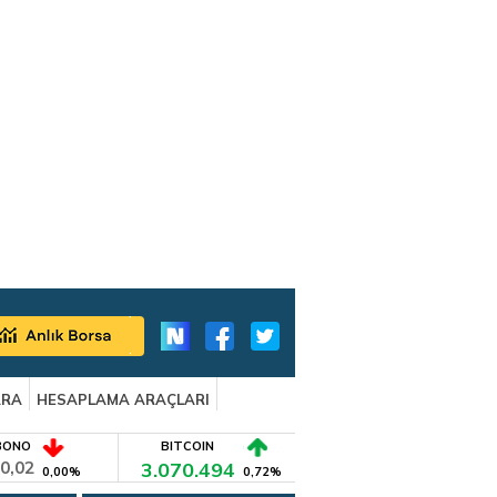
ARA
HESAPLAMA ARAÇLARI
BONO
BITCOIN
0,02
3.070.494
0,00%
0,72%