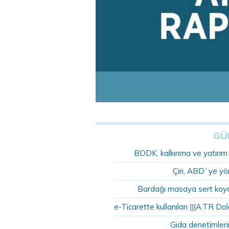
GÜ
BDDK, kalkınma ve yatırım ba
Çin, ABD`ye yöne
Bardağı masaya sert koyd
e-Ticarette kullanılan |||A.TR Dola
Gıda denetimleri