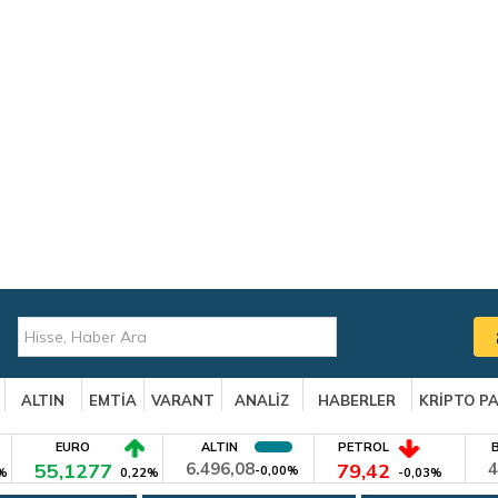
ALTIN
EMTİA
VARANT
ANALİZ
HABERLER
KRİPTO P
EURO
ALTIN
PETROL
55,1277
6.496,08
79,42
4
-0,00%
%
0,22%
-0,03%