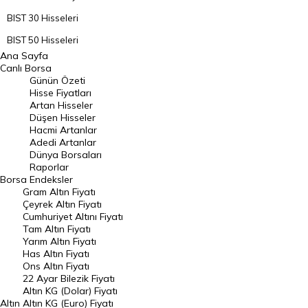
BIST 30 Hisseleri
BIST 50 Hisseleri
Ana Sayfa
BIST 100 Hisseleri
Canlı Borsa
Günün Özeti
En Çok Artan Hisseler
Hisse Fiyatları
Artan Hisseler
En Çok Düşen Hisseler
Düşen Hisseler
Hacmi Artanlar
Hacmi Artanlar
Adedi Artanlar
Geçmiş Kapanışlar
Dünya Borsaları
Raporlar
Dünya Borsaları
Borsa
Endeksler
Gram Altın Fiyatı
Raporlar
Çeyrek Altın Fiyatı
Endeksler
Cumhuriyet Altını Fiyatı
Tam Altın Fiyatı
Yarım Altın Fiyatı
DÖVİZ
Has Altın Fiyatı
Ons Altın Fiyatı
Döviz Kuru
22 Ayar Bilezik Fiyatı
Dolar Kuru
Altın KG (Dolar) Fiyatı
Altın
Altın KG (Euro) Fiyatı