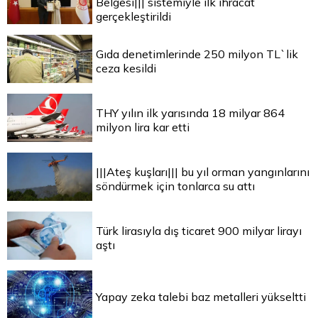
Belgesi||| sistemiyle ilk ihracat
gerçekleştirildi
Gıda denetimlerinde 250 milyon TL`lik
ceza kesildi
THY yılın ilk yarısında 18 milyar 864
milyon lira kar etti
|||Ateş kuşları||| bu yıl orman yangınlarını
söndürmek için tonlarca su attı
Türk lirasıyla dış ticaret 900 milyar lirayı
aştı
Yapay zeka talebi baz metalleri yükseltti