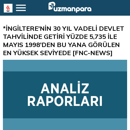
*İNGİLTERE'NİN 30 YIL VADELİ DEVLET
TAHVİLİNDE GETİRİ YÜZDE 5,735 İLE
MAYIS 1998'DEN BU YANA GÖRÜLEN
EN YÜKSEK SEVİYEDE [FNC-NEWS]