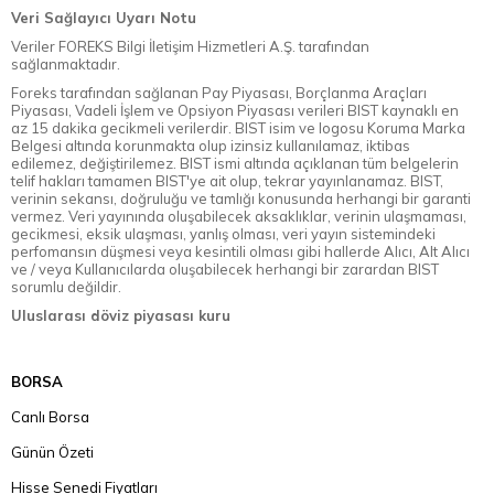
Veri Sağlayıcı Uyarı Notu
Veriler FOREKS Bilgi İletişim Hizmetleri A.Ş. tarafından
sağlanmaktadır.
Foreks tarafından sağlanan Pay Piyasası, Borçlanma Araçları
Piyasası, Vadeli İşlem ve Opsiyon Piyasası verileri BIST kaynaklı en
az 15 dakika gecikmeli verilerdir. BIST isim ve logosu Koruma Marka
Belgesi altında korunmakta olup izinsiz kullanılamaz, iktibas
edilemez, değiştirilemez. BIST ismi altında açıklanan tüm belgelerin
telif hakları tamamen BIST'ye ait olup, tekrar yayınlanamaz. BIST,
verinin sekansı, doğruluğu ve tamlığı konusunda herhangi bir garanti
vermez. Veri yayınında oluşabilecek aksaklıklar, verinin ulaşmaması,
gecikmesi, eksik ulaşması, yanlış olması, veri yayın sistemindeki
perfomansın düşmesi veya kesintili olması gibi hallerde Alıcı, Alt Alıcı
ve / veya Kullanıcılarda oluşabilecek herhangi bir zarardan BIST
sorumlu değildir.
Uluslarası döviz piyasası kuru
BORSA
Canlı Borsa
Günün Özeti
Hisse Senedi Fiyatları