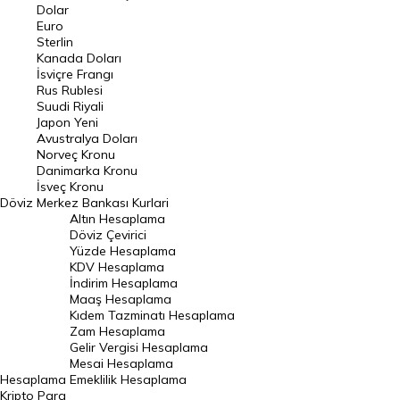
Euro Kuru
Dolar
Euro
Pound Kuru
Sterlin
Kanada Doları
Frank Kuru
İsviçre Frangı
Riyal Kuru
Rus Rublesi
Suudi Riyali
Avustralya Doları
Japon Yeni
Avustralya Doları
Danimarka Kronu Kuru
Norveç Kronu
Danimarka Kronu
Kanada Doları Kuru
İsveç Kronu
Döviz
Merkez Bankası Kurlari
Norveç Kronu Kuru
Altın Hesaplama
İsveç Kronu Kuru
Döviz Çevirici
Yüzde Hesaplama
Japon Yeni Kuru
KDV Hesaplama
İndirim Hesaplama
Serbest Piyasa Döviz Kurları
Maaş Hesaplama
Kıdem Tazminatı Hesaplama
Merkez Bankası Döviz Kurları
Zam Hesaplama
Gelir Vergisi Hesaplama
ALTIN
Mesai Hesaplama
Hesaplama
Emeklilik Hesaplama
Altın Fiyatları
Kripto Para