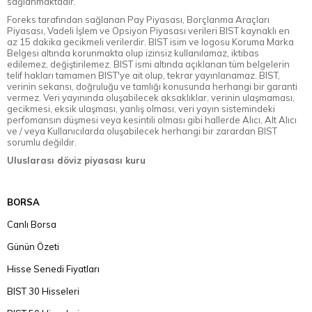
sağlanmaktadır.
Foreks tarafından sağlanan Pay Piyasası, Borçlanma Araçları
Piyasası, Vadeli İşlem ve Opsiyon Piyasası verileri BIST kaynaklı en
az 15 dakika gecikmeli verilerdir. BIST isim ve logosu Koruma Marka
Belgesi altında korunmakta olup izinsiz kullanılamaz, iktibas
edilemez, değiştirilemez. BIST ismi altında açıklanan tüm belgelerin
telif hakları tamamen BIST'ye ait olup, tekrar yayınlanamaz. BIST,
verinin sekansı, doğruluğu ve tamlığı konusunda herhangi bir garanti
vermez. Veri yayınında oluşabilecek aksaklıklar, verinin ulaşmaması,
gecikmesi, eksik ulaşması, yanlış olması, veri yayın sistemindeki
perfomansın düşmesi veya kesintili olması gibi hallerde Alıcı, Alt Alıcı
ve / veya Kullanıcılarda oluşabilecek herhangi bir zarardan BIST
sorumlu değildir.
Uluslarası döviz piyasası kuru
BORSA
Canlı Borsa
Günün Özeti
Hisse Senedi Fiyatları
BIST 30 Hisseleri