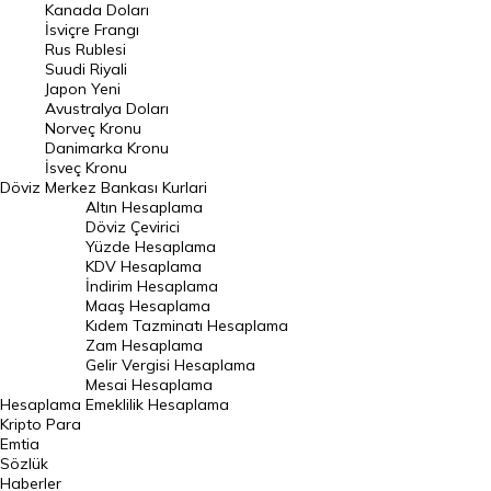
Kanada Doları
Frank Kuru
İsviçre Frangı
Riyal Kuru
Rus Rublesi
Suudi Riyali
Avustralya Doları
Japon Yeni
Avustralya Doları
Danimarka Kronu Kuru
Norveç Kronu
Danimarka Kronu
Kanada Doları Kuru
İsveç Kronu
Döviz
Merkez Bankası Kurlari
Norveç Kronu Kuru
Altın Hesaplama
İsveç Kronu Kuru
Döviz Çevirici
Yüzde Hesaplama
Japon Yeni Kuru
KDV Hesaplama
İndirim Hesaplama
Serbest Piyasa Döviz Kurları
Maaş Hesaplama
Kıdem Tazminatı Hesaplama
Merkez Bankası Döviz Kurları
Zam Hesaplama
Gelir Vergisi Hesaplama
ALTIN
Mesai Hesaplama
Hesaplama
Emeklilik Hesaplama
Altın Fiyatları
Kripto Para
Emtia
Gram Altın Fiyatı
Sözlük
Çeyrek Altın Fiyatı
Haberler