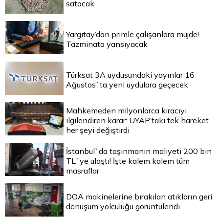
satacak
Yargıtay’dan primle çalışanlara müjde!
Tazminata yansıyacak
Türksat 3A uydusundaki yayınlar 16
Ağustos`ta yeni uydulara geçecek
Mahkemeden milyonlarca kiracıyı
ilgilendiren karar: UYAP’taki tek hareket
her şeyi değiştirdi
İstanbul`da taşınmanın maliyeti 200 bin
TL`ye ulaştı! İşte kalem kalem tüm
masraflar
DOA makinelerine bırakılan atıkların geri
dönüşüm yolculuğu görüntülendi