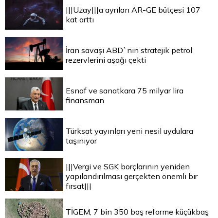
|||Uzay|||a ayrılan AR-GE bütçesi 107
kat arttı
İran savaşı ABD`nin stratejik petrol
rezervlerini aşağı çekti
Esnaf ve sanatkara 75 milyar lira
finansman
Türksat yayınları yeni nesil uydulara
taşınıyor
|||Vergi ve SGK borçlarının yeniden
yapılandırılması gerçekten önemli bir
fırsat|||
TİGEM, 7 bin 350 baş reforme küçükbaş