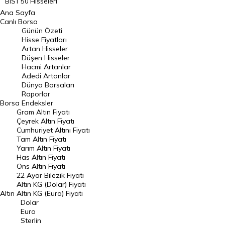
BIST 50 Hisseleri
Ana Sayfa
BIST 100 Hisseleri
Canlı Borsa
Günün Özeti
En Çok Artan Hisseler
Hisse Fiyatları
Artan Hisseler
En Çok Düşen Hisseler
Düşen Hisseler
Hacmi Artanlar
Hacmi Artanlar
Adedi Artanlar
Geçmiş Kapanışlar
Dünya Borsaları
Raporlar
Dünya Borsaları
Borsa
Endeksler
Gram Altın Fiyatı
Raporlar
Çeyrek Altın Fiyatı
Endeksler
Cumhuriyet Altını Fiyatı
Tam Altın Fiyatı
Yarım Altın Fiyatı
DÖVİZ
Has Altın Fiyatı
Ons Altın Fiyatı
Döviz Kuru
22 Ayar Bilezik Fiyatı
Dolar Kuru
Altın KG (Dolar) Fiyatı
Altın
Altın KG (Euro) Fiyatı
Euro Kuru
Dolar
Euro
Pound Kuru
Sterlin