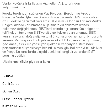
Veriler FOREKS Bilgi İletişim Hizmetleri A.Ş. tarafından
sağlanmaktadır.
Foreks tarafından sağlanan Pay Piyasası, Borçlanma Araçları
Piyasası, Vadeli İşlem ve Opsiyon Piyasası verileri BIST kaynaklı en
az 15 dakika gecikmeli verilerdir. BIST isim ve logosu Koruma Marka
Belgesi altında korunmakta olup izinsiz kullanılamaz, iktibas
edilemez, değiştirilemez. BIST ismi altında açıklanan tüm belgelerin
telif hakları tamamen BIST'ye ait olup, tekrar yayınlanamaz. BIST,
verinin sekansı, doğruluğu ve tamlığı konusunda herhangi bir garanti
vermez. Veri yayınında oluşabilecek aksaklıklar, verinin ulaşmaması,
gecikmesi, eksik ulaşması, yanlış olması, veri yayın sistemindeki
perfomansın düşmesi veya kesintili olması gibi hallerde Alıcı, Alt Alıcı
ve / veya Kullanıcılarda oluşabilecek herhangi bir zarardan BIST
sorumlu değildir.
Uluslarası döviz piyasası kuru
BORSA
Canlı Borsa
Günün Özeti
Hisse Senedi Fiyatları
BIST 30 Hisseleri