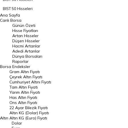
BIST 50 Hisseleri
Ana Sayfa
BIST 100 Hisseleri
Canlı Borsa
Günün Özeti
En Çok Artan Hisseler
Hisse Fiyatları
Artan Hisseler
En Çok Düşen Hisseler
Düşen Hisseler
Hacmi Artanlar
Hacmi Artanlar
Adedi Artanlar
Geçmiş Kapanışlar
Dünya Borsaları
Raporlar
Dünya Borsaları
Borsa
Endeksler
Gram Altın Fiyatı
Raporlar
Çeyrek Altın Fiyatı
Endeksler
Cumhuriyet Altını Fiyatı
Tam Altın Fiyatı
Yarım Altın Fiyatı
DÖVİZ
Has Altın Fiyatı
Ons Altın Fiyatı
Döviz Kuru
22 Ayar Bilezik Fiyatı
Dolar Kuru
Altın KG (Dolar) Fiyatı
Altın
Altın KG (Euro) Fiyatı
Euro Kuru
Dolar