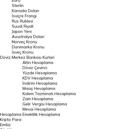
Euro
Pound Kuru
Sterlin
Kanada Doları
Frank Kuru
İsviçre Frangı
Riyal Kuru
Rus Rublesi
Suudi Riyali
Avustralya Doları
Japon Yeni
Avustralya Doları
Danimarka Kronu Kuru
Norveç Kronu
Danimarka Kronu
Kanada Doları Kuru
İsveç Kronu
Döviz
Merkez Bankası Kurlari
Norveç Kronu Kuru
Altın Hesaplama
İsveç Kronu Kuru
Döviz Çevirici
Yüzde Hesaplama
Japon Yeni Kuru
KDV Hesaplama
İndirim Hesaplama
Serbest Piyasa Döviz Kurları
Maaş Hesaplama
Kıdem Tazminatı Hesaplama
Merkez Bankası Döviz Kurları
Zam Hesaplama
Gelir Vergisi Hesaplama
ALTIN
Mesai Hesaplama
Hesaplama
Emeklilik Hesaplama
Altın Fiyatları
Kripto Para
Emtia
Gram Altın Fiyatı