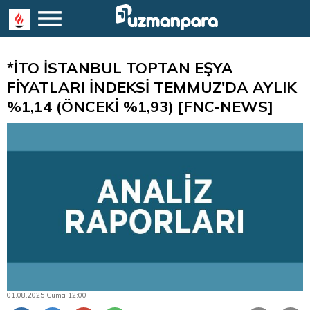
*İTO İSTANBUL TOPTAN EŞYA
FİYATLARI İNDEKSİ TEMMUZ'DA AYLIK
%1,14 (ÖNCEKİ %1,93) [FNC-NEWS]
01.08.2025 Cuma 12:00