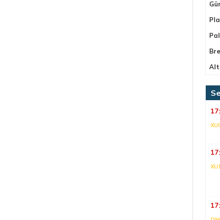
Gü
Pla
Pa
Bre
Alt
Se
17
XU
17
XU
17
DNI