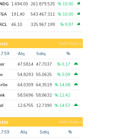
NDG
1.694,00
261.879.525
% 10,00
FSA
191,40
543.467.311
% 10,00
RCL
46,10
325.967.199
% 9,97
viz
daha fazla
17:59
Alış
Satış
%
lar
47,5814
47,7037
% 0,17
ro
54,8293
55,0625
% 0,09
rlin
64,0309
64,3519
% 14,08
ank
58,5696
58,8632
% 12,42
al
12,6755
12,7390
% 14,57
tia
daha fazla
17:59
Alış
Satış
%