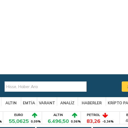
ALTIN
EMTİA
VARANT
ANALİZ
HABERLER
KRİPTO P
EURO
ALTIN
PETROL
55,0625
6.496,50
83,26
4
%
0,09%
0,06%
-0,34%