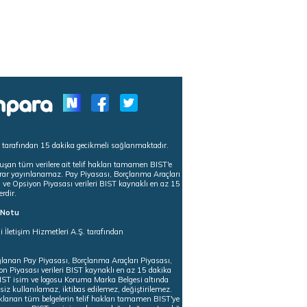
s tarafından 15 dakika gecikmeli sağlanmaktadır.
uşan tüm verilere ait telif hakları tamamen BIST'e
tekrar yayınlanamaz. Pay Piyasası, Borçlanma Araçları
m ve Opsiyon Piyasası verileri BIST kaynaklı en az 15
erdir.
ı Notu
i İletişim Hizmetleri A.Ş. tarafından
ğlanan Pay Piyasası, Borçlanma Araçları Piyasası,
on Piyasası verileri BIST kaynaklı en az 15 dakika
 BIST isim ve logosu Koruma Marka Belgesi altında
iz kullanılamaz, iktibas edilemez, değiştirilemez.
klanan tüm belgelerin telif hakları tamamen BIST'ye