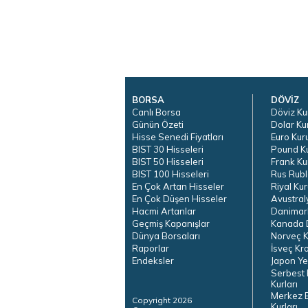
BORSA
DÖVİZ
Canlı Borsa
Döviz Ku
Günün Özeti
Dolar Ku
Hisse Senedi Fiyatları
Euro Kur
BIST 30 Hisseleri
Pound K
BIST 50 Hisseleri
Frank Ku
BIST 100 Hisseleri
Rus Rubl
En Çok Artan Hisseler
Riyal Kur
En Çok Düşen Hisseler
Avustral
Hacmi Artanlar
Danimar
Geçmiş Kapanışlar
Kanada D
Dünya Borsaları
Norveç K
Raporlar
İsveç Kr
Endeksler
Japon Ye
Serbest 
Kurları
Merkez 
Copyright 2026
Kurları