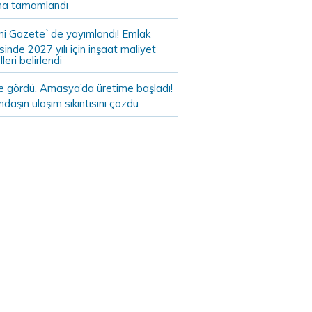
a tamamlandı
i Gazete`de yayımlandı! Emlak
sinde 2027 yılı için inşaat maliyet
leri belirlendi
de gördü, Amasya’da üretime başladı!
daşın ulaşım sıkıntısını çözdü