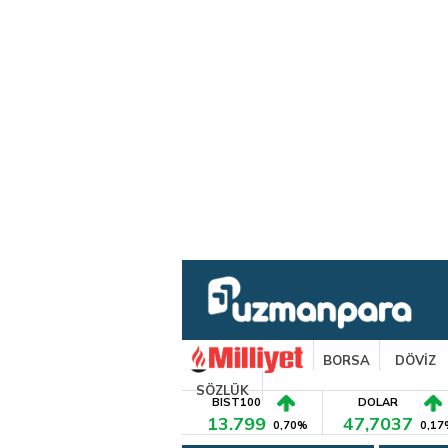
BORSA
DÖVİZ
SÖZLÜK
BIST100
DOLAR
13.799
47,7037
0,70%
0,17