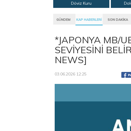
Döviz Kuru
Dol
GÜNDEM
KAP HABERLERİ
SON DAKİKA
*JAPONYA MB/UE
SEVİYESİNİ BELİ
NEWS]
03.06.2026 12:25