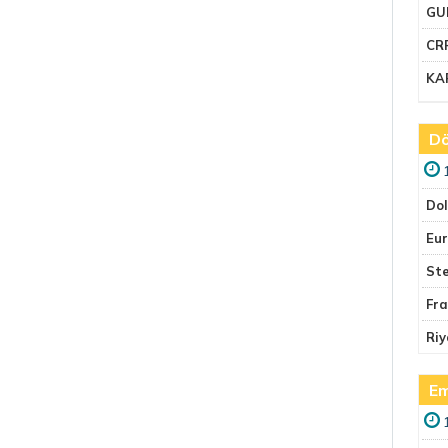
GU
CR
KA
Dö
Do
Eu
Ste
Fr
Riy
Em