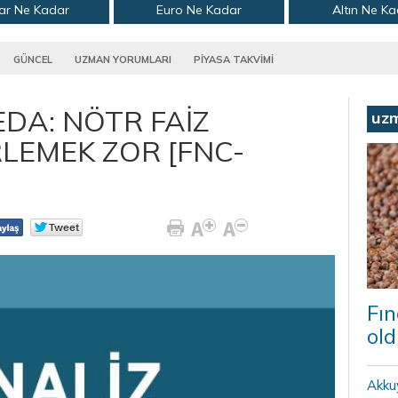
ar Ne Kadar
Euro Ne Kadar
Altın Ne K
GÜNCEL
UZMAN YORUMLARI
PİYASA TAKVİMİ
DA: NÖTR FAİZ
uz
RLEMEK ZOR [FNC-
Fın
old
Akku