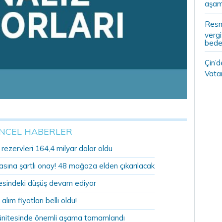
aşam
Resm
vergi
bedel
Çin’
Vatan
NCEL HABERLER
ezervleri 164,4 milyar dolar oldu
sına şartlı onay! 48 mağaza elden çıkarılacak
sindeki düşüş devam ediyor
 alım fiyatları belli oldu!
ünitesinde önemli aşama tamamlandı