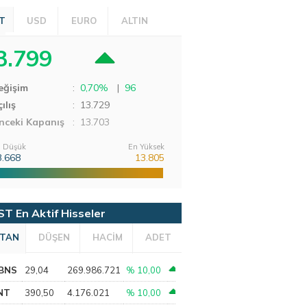
T
USD
EURO
ALTIN
3.799
eğişim
:
0,70%
|
96
ılış
:
13.729
nceki Kapanış
: 13.703
 Düşük
En Yüksek
3.668
13.805
ST En Aktif Hisseler
TAN
DÜŞEN
HACİM
ADET
BNS
29,04
269.986.721
% 10,00
NT
390,50
4.176.021
% 10,00