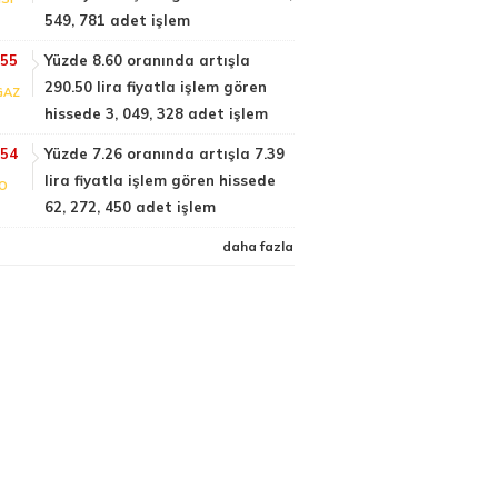
549, 781 adet işlem
:55
Yüzde 8.60 oranında artışla
290.50 lira fiyatla işlem gören
GAZ
hissede 3, 049, 328 adet işlem
:54
Yüzde 7.26 oranında artışla 7.39
lira fiyatla işlem gören hissede
FO
62, 272, 450 adet işlem
daha fazla