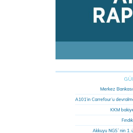
GÜ
Merkez Bankası r
A101’in Carrefour’u devralma
KKM bakiye
Fındık
Akkuyu NGS`nin 1. 