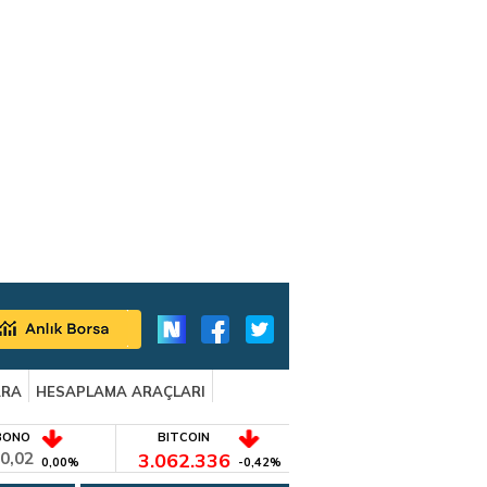
ARA
HESAPLAMA ARAÇLARI
BONO
BITCOIN
0,02
3.062.336
0,00%
-0,42%