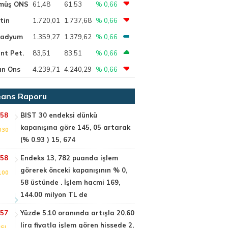
müş ONS
61,48
61,53
% 0,66
tin
1.720,01
1.737,68
% 0,66
ladyum
1.359,27
1.379,62
% 0,66
nt Pet.
83,51
83,51
% 0,66
ın Ons
4.239,71
4.240,29
% 0,66
ans Raporu
:58
BIST 30 endeksi dünkü
kapanışına göre 145, 05 artarak
030
(% 0.93 ) 15, 674
:58
Endeks 13, 782 puanda işlem
görerek önceki kapanışının % 0,
100
58 üstünde . İşlem hacmi 169,
144.00 milyon TL de
:57
Yüzde 5.10 oranında artışla 20.60
lira fiyatla işlem gören hissede 2,
SI