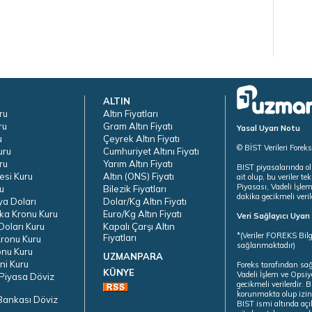
ALTIN
ru
Altın Fiyatları
ru
Gram Altın Fiyatı
Yasal Uyarı Notu
u
Çeyrek Altın Fiyatı
© BİST Verileri Forek
uru
Cumhuriyet Altını Fiyatı
ru
Yarım Altın Fiyatı
BIST piyasalarında ol
esi Kuru
Altın (ONS) Fiyatı
ait olup, bu veriler 
Piyasası, Vadeli İşle
u
Bilezik Fiyatları
dakika gecikmeli veril
ya Doları
Dolar/Kg Altın Fiyatı
ka Kronu Kuru
Euro/Kg Altın Fiyatı
Veri Sağlayıcı Uyar
oları Kuru
Kapalı Çarşı Altın
*(Veriler FOREKS Bilg
Fiyatları
ronu Kuru
sağlanmaktadır)
onu Kuru
UZMANPARA
ni Kuru
Foreks tarafından sa
KÜNYE
Vadeli İşlem ve Opsiy
Piyasa Döviz
gecikmeli verilerdir.
korunmakta olup izins
Bankası Döviz
BIST ismi altında açı