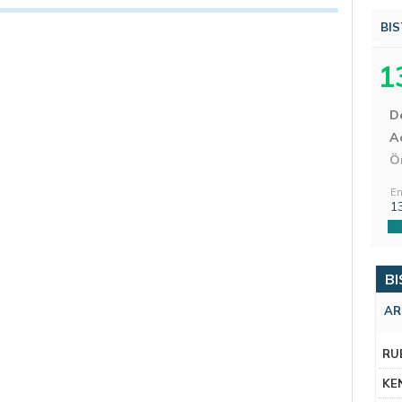
BIS
1
D
Aç
Ö
En
1
BI
AR
RU
KE