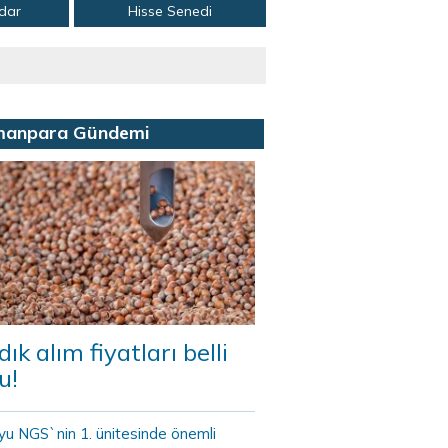
adar
Hisse Senedi
manpara Gündemi
dık alım fiyatları belli
u!
yu NGS`nin 1. ünitesinde önemli