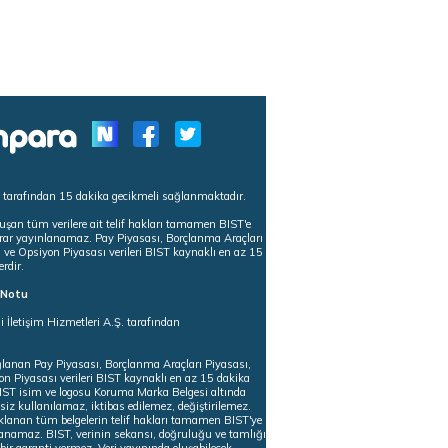
s tarafından 15 dakika gecikmeli sağlanmaktadır.
uşan tüm verilere ait telif hakları tamamen BIST'e
tekrar yayınlanamaz. Pay Piyasası, Borçlanma Araçları
m ve Opsiyon Piyasası verileri BIST kaynaklı en az 15
erdir.
ı Notu
i İletişim Hizmetleri A.Ş. tarafından
ğlanan Pay Piyasası, Borçlanma Araçları Piyasası,
on Piyasası verileri BIST kaynaklı en az 15 dakika
 BIST isim ve logosu Koruma Marka Belgesi altında
iz kullanılamaz, iktibas edilemez, değiştirilemez.
klanan tüm belgelerin telif hakları tamamen BIST'ye
nlanamaz. BIST, verinin sekansı, doğruluğu ve tamlığı
ir garanti vermez. Veri yayınında oluşabilecek