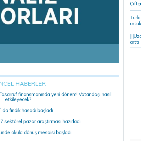
Çiftçi
Türki
ortak
|||Uz
arttı
NCEL HABERLER
r: Tasarruf finansmanında yeni dönem! Vatandaşı nasıl
etkileyecek?
`da fındık hasadı başladı
07 sektörel pazar araştırması hazırladı
ründe okula dönüş mesaisi başladı