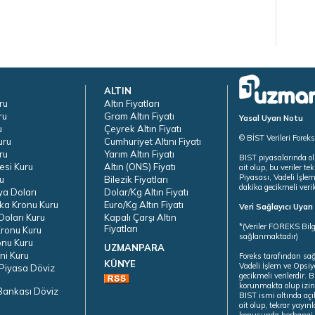
ALTIN
ru
Altın Fiyatları
ru
Gram Altın Fiyatı
Yasal Uyarı Notu
u
Çeyrek Altın Fiyatı
© BİST Verileri Forek
uru
Cumhuriyet Altını Fiyatı
ru
Yarım Altın Fiyatı
BIST piyasalarında ol
esi Kuru
Altın (ONS) Fiyatı
ait olup, bu veriler 
Piyasası, Vadeli İşle
u
Bilezik Fiyatları
dakika gecikmeli veril
ya Doları
Dolar/Kg Altın Fiyatı
ka Kronu Kuru
Euro/Kg Altın Fiyatı
Veri Sağlayıcı Uyar
oları Kuru
Kapalı Çarşı Altın
*(Veriler FOREKS Bilg
Fiyatları
ronu Kuru
sağlanmaktadır)
onu Kuru
UZMANPARA
ni Kuru
Foreks tarafından sa
KÜNYE
Vadeli İşlem ve Opsiy
Piyasa Döviz
gecikmeli verilerdir.
korunmakta olup izins
Bankası Döviz
BIST ismi altında açı
ait olup, tekrar yayı
konusunda herhangi b