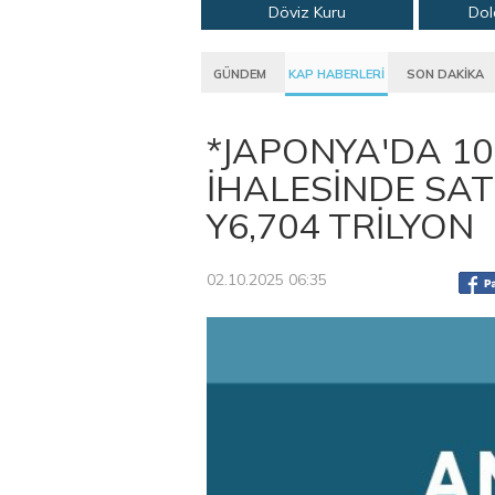
Döviz Kuru
Dol
GÜNDEM
KAP HABERLERİ
SON DAKİKA
*JAPONYA'DA 10 
İHALESİNDE SATI
Y6,704 TRİLYON
02.10.2025 06:35