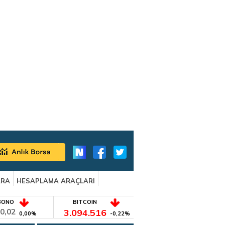
ARA
HESAPLAMA ARAÇLARI
BONO
BITCOIN
0,02
3.094.516
0,00%
-0,22%