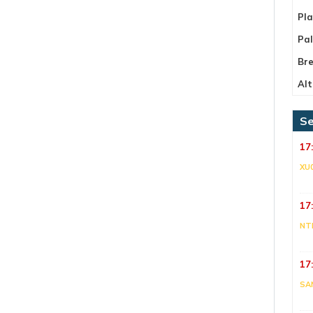
Pla
Pa
Bre
Alt
Se
17
XU
17
NT
17
SA