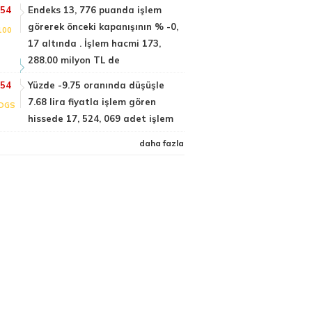
:54
Endeks 13, 776 puanda işlem
görerek önceki kapanışının % -0,
100
17 altında . İşlem hacmi 173,
288.00 milyon TL de
:54
Yüzde -9.75 oranında düşüşle
7.68 lira fiyatla işlem gören
DGS
hissede 17, 524, 069 adet işlem
daha fazla