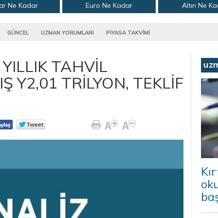
ar Ne Kadar
Euro Ne Kadar
Altın Ne K
GÜNCEL
UZMAN YORUMLARI
PİYASA TAKVİMİ
YILLIK TAHVİL
uz
Ş Y2,01 TRİLYON, TEKLİF
Kır
ok
baş