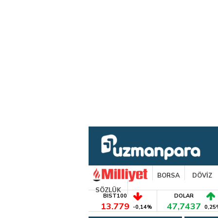
BORSA
DÖVİZ
SÖZLÜK
BIST100
DOLAR
13.779
47,7437
-0,14%
0,25