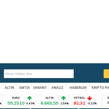
ALTIN
EMTİA
VARANT
ANALİZ
HABERLER
KRİPTO P
EURO
ALTIN
PETROL
55,2510
6.660,55
82,31
4
%
0,43%
2,59%
-0,22%