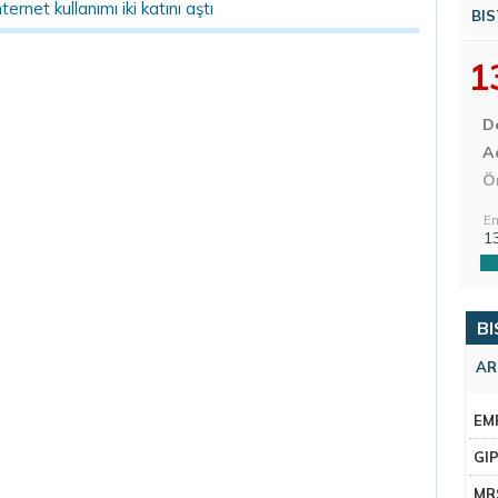
nternet kullanımı iki katını aştı
BIS
1
D
Aç
Ö
En
1
BI
AR
EM
GI
MR