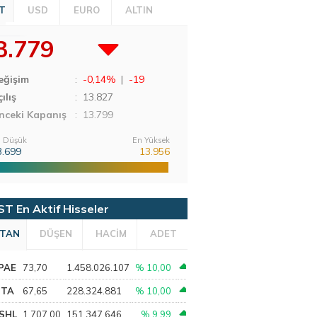
T
USD
EURO
ALTIN
3.779
eğişim
:
-0,14%
|
-19
ılış
:
13.827
nceki Kapanış
: 13.799
 Düşük
En Yüksek
3.699
13.956
ST En Aktif Hisseler
TAN
DÜŞEN
HACİM
ADET
PAE
73,70
1.458.026.107
% 10,00
PTA
67,65
228.324.881
% 10,00
SHL
1.707,00
151.347.646
% 9,99