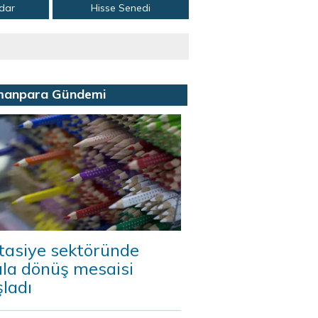
adar
Hisse Senedi
manpara Gündemi
tasiye sektöründe
ula dönüş mesaisi
ladı