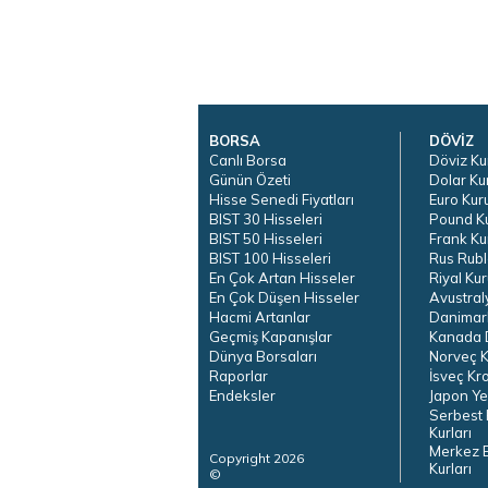
BORSA
DÖVİZ
Canlı Borsa
Döviz Ku
Günün Özeti
Dolar Ku
Hisse Senedi Fiyatları
Euro Kur
BIST 30 Hisseleri
Pound K
BIST 50 Hisseleri
Frank Ku
BIST 100 Hisseleri
Rus Rubl
En Çok Artan Hisseler
Riyal Kur
En Çok Düşen Hisseler
Avustral
Hacmi Artanlar
Danimar
Geçmiş Kapanışlar
Kanada D
Dünya Borsaları
Norveç K
Raporlar
İsveç Kr
Endeksler
Japon Ye
Serbest 
Kurları
Merkez 
Copyright 2026
Kurları
©