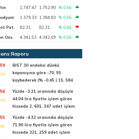
tin
1.747,47
1.752,90
% 0,66
ladyum
1.379,33
1.384,83
% 0,66
nt Pet.
82,31
82,31
% 0,66
ın Ons
4.341,53
4.342,09
% 0,66
ans Raporu
:59
BIST 30 endeksi dünkü
kapanışına göre -70, 55
030
kaybederek (% -0.45 ) 15, 584
:56
Yüzde -3.21 oranında düşüşle
44.04 lira fiyatla işlem gören
HOL
hissede 2, 601, 347 adet işlem
:55
Yüzde -4.32 oranında düşüşle
71.90 lira fiyatla işlem gören
NEL
hissede 321, 259 adet işlem