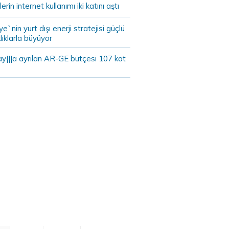
lerin internet kullanımı iki katını aştı
ye`nin yurt dışı enerji stratejisi güçlü
lıklarla büyüyor
ay|||a ayrılan AR-GE bütçesi 107 kat