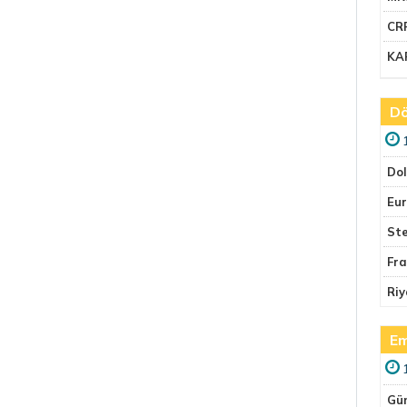
CR
KA
Dö
Do
Eu
Ste
Fr
Riy
Em
Gü