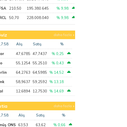
FSA
210,50
195.380.645
% 9,98
RCL
50,70
228.008.040
% 9,98
viz
daha fazla
17:58
Alış
Satış
%
lar
47,6785
47,7437
% 0,25
ro
55,1254
55,2510
% 0,43
rlin
64,2763
64,5985
% 14,52
ank
58,9637
59,2592
% 13,18
al
12,6894
12,7530
% 14,69
tia
daha fazla
17:58
Alış
Satış
%
müş ONS
63,53
63,62
% 0,66