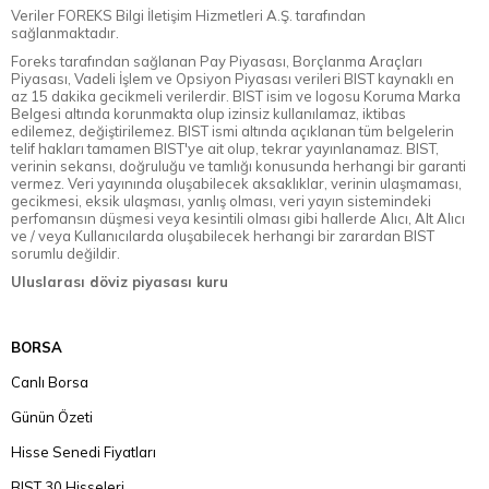
Veriler FOREKS Bilgi İletişim Hizmetleri A.Ş. tarafından
sağlanmaktadır.
Foreks tarafından sağlanan Pay Piyasası, Borçlanma Araçları
Piyasası, Vadeli İşlem ve Opsiyon Piyasası verileri BIST kaynaklı en
az 15 dakika gecikmeli verilerdir. BIST isim ve logosu Koruma Marka
Belgesi altında korunmakta olup izinsiz kullanılamaz, iktibas
edilemez, değiştirilemez. BIST ismi altında açıklanan tüm belgelerin
telif hakları tamamen BIST'ye ait olup, tekrar yayınlanamaz. BIST,
verinin sekansı, doğruluğu ve tamlığı konusunda herhangi bir garanti
vermez. Veri yayınında oluşabilecek aksaklıklar, verinin ulaşmaması,
gecikmesi, eksik ulaşması, yanlış olması, veri yayın sistemindeki
perfomansın düşmesi veya kesintili olması gibi hallerde Alıcı, Alt Alıcı
ve / veya Kullanıcılarda oluşabilecek herhangi bir zarardan BIST
sorumlu değildir.
Uluslarası döviz piyasası kuru
BORSA
Canlı Borsa
Günün Özeti
Hisse Senedi Fiyatları
BIST 30 Hisseleri