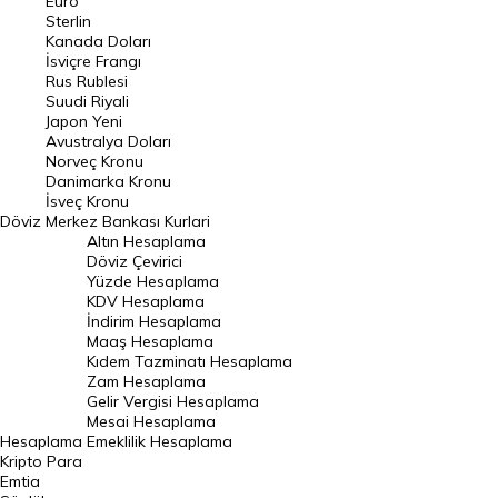
Euro
Pound Kuru
Sterlin
Kanada Doları
Frank Kuru
İsviçre Frangı
Riyal Kuru
Rus Rublesi
Suudi Riyali
Avustralya Doları
Japon Yeni
Avustralya Doları
Danimarka Kronu Kuru
Norveç Kronu
Danimarka Kronu
Kanada Doları Kuru
İsveç Kronu
Döviz
Merkez Bankası Kurlari
Norveç Kronu Kuru
Altın Hesaplama
İsveç Kronu Kuru
Döviz Çevirici
Yüzde Hesaplama
Japon Yeni Kuru
KDV Hesaplama
İndirim Hesaplama
Serbest Piyasa Döviz Kurları
Maaş Hesaplama
Kıdem Tazminatı Hesaplama
Merkez Bankası Döviz Kurları
Zam Hesaplama
Gelir Vergisi Hesaplama
ALTIN
Mesai Hesaplama
Hesaplama
Emeklilik Hesaplama
Altın Fiyatları
Kripto Para
Emtia
Gram Altın Fiyatı