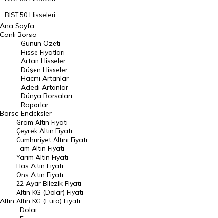
BIST 50 Hisseleri
Ana Sayfa
BIST 100 Hisseleri
Canlı Borsa
Günün Özeti
En Çok Artan Hisseler
Hisse Fiyatları
Artan Hisseler
En Çok Düşen Hisseler
Düşen Hisseler
Hacmi Artanlar
Hacmi Artanlar
Adedi Artanlar
Geçmiş Kapanışlar
Dünya Borsaları
Raporlar
Dünya Borsaları
Borsa
Endeksler
Gram Altın Fiyatı
Raporlar
Çeyrek Altın Fiyatı
Endeksler
Cumhuriyet Altını Fiyatı
Tam Altın Fiyatı
Yarım Altın Fiyatı
DÖVİZ
Has Altın Fiyatı
Ons Altın Fiyatı
Döviz Kuru
22 Ayar Bilezik Fiyatı
Dolar Kuru
Altın KG (Dolar) Fiyatı
Altın
Altın KG (Euro) Fiyatı
Euro Kuru
Dolar