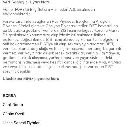
Veri Sağlayıcı Uyarı Notu
Veriler FOREKS Bilgi İletişim Hizmetleri A.Ş. tarafından
sağlanmaktadır.
Foreks tarafından sağlanan Pay Piyasası, Borçlanma Araçları
Piyasası, Vadeli İşlem ve Opsiyon Piyasası verileri BIST kaynaklı en
az 15 dakika gecikmeli verilerdir. BIST isim ve logosu Koruma Marka
Belgesi altında korunmakta olup izinsiz kullanılamaz, iktibas
edilemez, değiştirilemez. BIST ismi altında açıklanan tüm belgelerin
telif hakları tamamen BIST'ye ait olup, tekrar yayınlanamaz. BIST,
verinin sekansı, doğruluğu ve tamlığı konusunda herhangi bir garanti
vermez. Veri yayınında oluşabilecek aksaklıklar, verinin ulaşmaması,
gecikmesi, eksik ulaşması, yanlış olması, veri yayın sistemindeki
perfomansın düşmesi veya kesintili olması gibi hallerde Alıcı, Alt Alıcı
ve / veya Kullanıcılarda oluşabilecek herhangi bir zarardan BIST
sorumlu değildir.
Uluslarası döviz piyasası kuru
BORSA
Canlı Borsa
Günün Özeti
Hisse Senedi Fiyatları