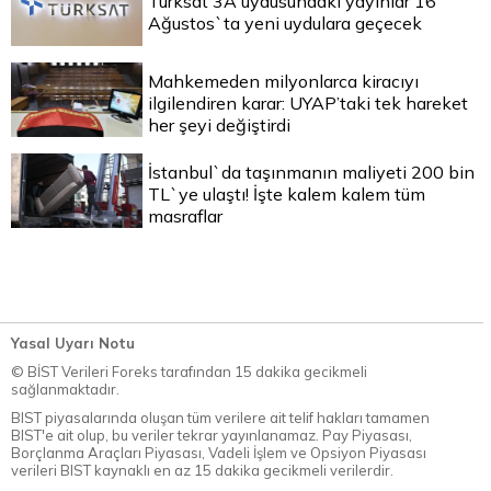
Türksat 3A uydusundaki yayınlar 16
Ağustos`ta yeni uydulara geçecek
Mahkemeden milyonlarca kiracıyı
ilgilendiren karar: UYAP’taki tek hareket
her şeyi değiştirdi
İstanbul`da taşınmanın maliyeti 200 bin
TL`ye ulaştı! İşte kalem kalem tüm
masraflar
Yasal Uyarı Notu
© BİST Verileri Foreks tarafından 15 dakika gecikmeli
sağlanmaktadır.
BIST piyasalarında oluşan tüm verilere ait telif hakları tamamen
BIST'e ait olup, bu veriler tekrar yayınlanamaz. Pay Piyasası,
Borçlanma Araçları Piyasası, Vadeli İşlem ve Opsiyon Piyasası
verileri BIST kaynaklı en az 15 dakika gecikmeli verilerdir.