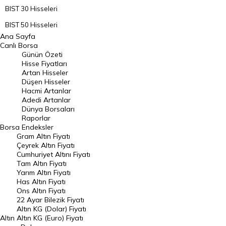
BIST 30 Hisseleri
BIST 50 Hisseleri
Ana Sayfa
BIST 100 Hisseleri
Canlı Borsa
Günün Özeti
En Çok Artan Hisseler
Hisse Fiyatları
Artan Hisseler
En Çok Düşen Hisseler
Düşen Hisseler
Hacmi Artanlar
Hacmi Artanlar
Adedi Artanlar
Geçmiş Kapanışlar
Dünya Borsaları
Raporlar
Dünya Borsaları
Borsa
Endeksler
Gram Altın Fiyatı
Raporlar
Çeyrek Altın Fiyatı
Endeksler
Cumhuriyet Altını Fiyatı
Tam Altın Fiyatı
Yarım Altın Fiyatı
DÖVİZ
Has Altın Fiyatı
Ons Altın Fiyatı
Döviz Kuru
22 Ayar Bilezik Fiyatı
Dolar Kuru
Altın KG (Dolar) Fiyatı
Altın
Altın KG (Euro) Fiyatı
Euro Kuru