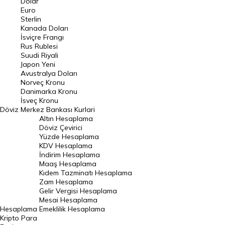
Dolar
Euro
Pound Kuru
Sterlin
Kanada Doları
Frank Kuru
İsviçre Frangı
Riyal Kuru
Rus Rublesi
Suudi Riyali
Avustralya Doları
Japon Yeni
Avustralya Doları
Danimarka Kronu Kuru
Norveç Kronu
Danimarka Kronu
Kanada Doları Kuru
İsveç Kronu
Döviz
Merkez Bankası Kurlari
Norveç Kronu Kuru
Altın Hesaplama
İsveç Kronu Kuru
Döviz Çevirici
Yüzde Hesaplama
Japon Yeni Kuru
KDV Hesaplama
İndirim Hesaplama
Serbest Piyasa Döviz Kurları
Maaş Hesaplama
Kıdem Tazminatı Hesaplama
Merkez Bankası Döviz Kurları
Zam Hesaplama
Gelir Vergisi Hesaplama
ALTIN
Mesai Hesaplama
Hesaplama
Emeklilik Hesaplama
Altın Fiyatları
Kripto Para