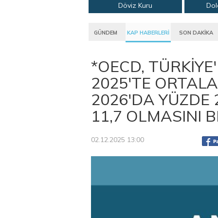
Döviz Kuru
Dol
GÜNDEM
KAP HABERLERİ
SON DAKİKA
*OECD, TÜRKİY
2025'TE ORTALA
2026'DA YÜZDE 
11,7 OLMASINI 
02.12.2025 13:00