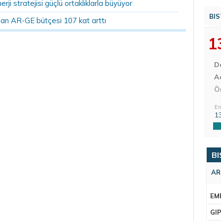
erji stratejisi güçlü ortaklıklarla büyüyor
BIS
rılan AR-GE bütçesi 107 kat arttı
1
D
Aç
Ö
En
1
BI
AR
EM
GI