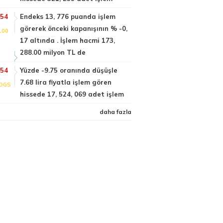
:54
Endeks 13, 776 puanda işlem
görerek önceki kapanışının % -0,
100
17 altında . İşlem hacmi 173,
288.00 milyon TL de
:54
Yüzde -9.75 oranında düşüşle
7.68 lira fiyatla işlem gören
DGS
hissede 17, 524, 069 adet işlem
daha fazla