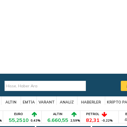
ALTIN
EMTİA
VARANT
ANALİZ
HABERLER
KRİPTO P
EURO
ALTIN
PETROL
55,2510
6.660,55
82,31
4
%
0,43%
2,59%
-0,22%