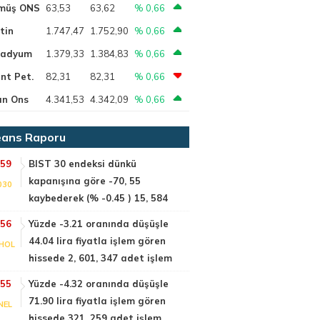
müş ONS
63,53
63,62
% 0,66
tin
1.747,47
1.752,90
% 0,66
ladyum
1.379,33
1.384,83
% 0,66
nt Pet.
82,31
82,31
% 0,66
ın Ons
4.341,53
4.342,09
% 0,66
ans Raporu
:59
BIST 30 endeksi dünkü
kapanışına göre -70, 55
030
kaybederek (% -0.45 ) 15, 584
:56
Yüzde -3.21 oranında düşüşle
44.04 lira fiyatla işlem gören
HOL
hissede 2, 601, 347 adet işlem
:55
Yüzde -4.32 oranında düşüşle
71.90 lira fiyatla işlem gören
NEL
hissede 321, 259 adet işlem