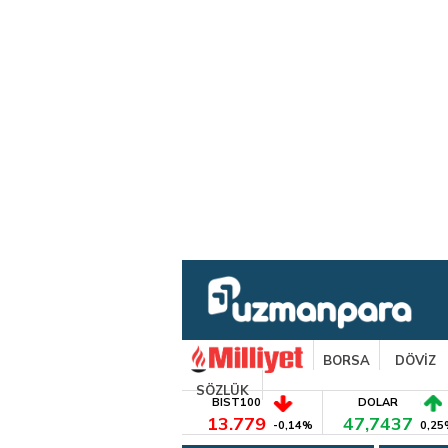
BORSA
DÖVİZ
SÖZLÜK
BIST100
DOLAR
13.779
47,7437
-0,14%
0,25