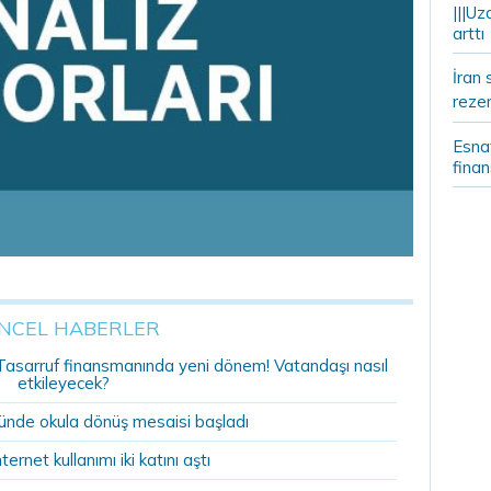
|||Uz
arttı
İran 
rezer
Esnaf
fina
NCEL HABERLER
r: Tasarruf finansmanında yeni dönem! Vatandaşı nasıl
etkileyecek?
ründe okula dönüş mesaisi başladı
nternet kullanımı iki katını aştı