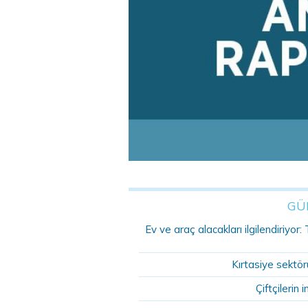
GÜ
Ev ve araç alacakları ilgilendiriyo
Kırtasiye sektö
Çiftçilerin i