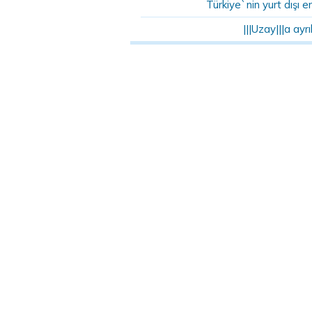
Türkiye`nin yurt dışı en
|||Uzay|||a ay