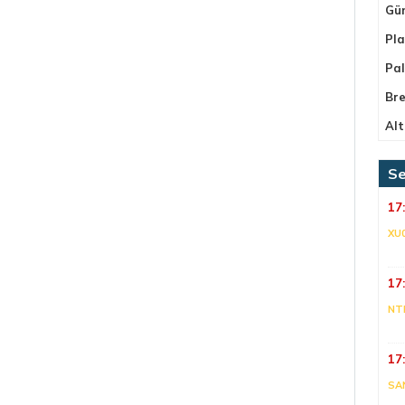
Gü
Pla
Pa
Bre
Alt
Se
17
XU
17
NT
17
SA