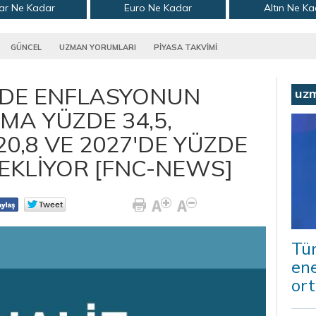
ar Ne Kadar
Euro Ne Kadar
Altın Ne K
GÜNCEL
UZMAN YORUMLARI
PİYASA TAKVİMİ
E'DE ENFLASYONUN
uz
MA YÜZDE 34,5,
20,8 VE 2027'DE YÜZDE
BEKLİYOR [FNC-NEWS]
Tür
ene
ort