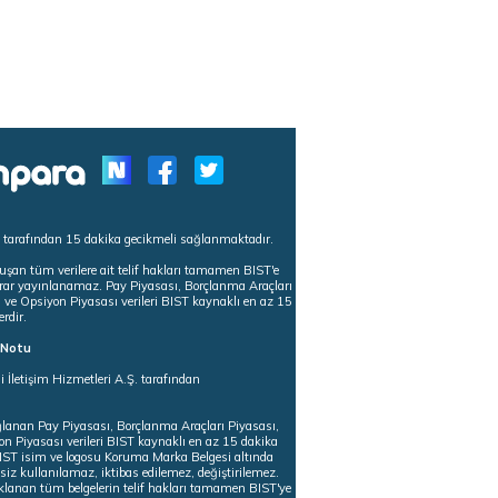
s tarafından 15 dakika gecikmeli sağlanmaktadır.
uşan tüm verilere ait telif hakları tamamen BIST'e
tekrar yayınlanamaz. Pay Piyasası, Borçlanma Araçları
m ve Opsiyon Piyasası verileri BIST kaynaklı en az 15
erdir.
ı Notu
i İletişim Hizmetleri A.Ş. tarafından
ğlanan Pay Piyasası, Borçlanma Araçları Piyasası,
on Piyasası verileri BIST kaynaklı en az 15 dakika
 BIST isim ve logosu Koruma Marka Belgesi altında
iz kullanılamaz, iktibas edilemez, değiştirilemez.
klanan tüm belgelerin telif hakları tamamen BIST'ye