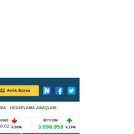
ARA
HESAPLAMA ARAÇLARI
BONO
BITCOIN
0,02
3.096.959
0,00%
0,19%