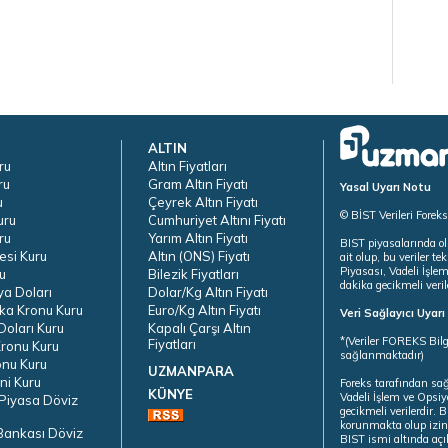
ALTIN
ru
Altın Fiyatları
ru
Gram Altın Fiyatı
Yasal Uyarı Notu
u
Çeyrek Altın Fiyatı
© BİST Verileri Forek
uru
Cumhuriyet Altını Fiyatı
ru
Yarım Altın Fiyatı
BIST piyasalarında ol
esi Kuru
Altın (ONS) Fiyatı
ait olup, bu veriler 
Piyasası, Vadeli İşle
u
Bilezik Fiyatları
dakika gecikmeli veril
ya Doları
Dolar/Kg Altın Fiyatı
ka Kronu Kuru
Euro/Kg Altın Fiyatı
Veri Sağlayıcı Uyar
oları Kuru
Kapalı Çarşı Altın
*(Veriler FOREKS Bilg
Fiyatları
ronu Kuru
sağlanmaktadır)
onu Kuru
UZMANPARA
ni Kuru
Foreks tarafından sa
KÜNYE
Vadeli İşlem ve Opsiy
Piyasa Döviz
gecikmeli verilerdir.
korunmakta olup izins
Bankası Döviz
BIST ismi altında açı