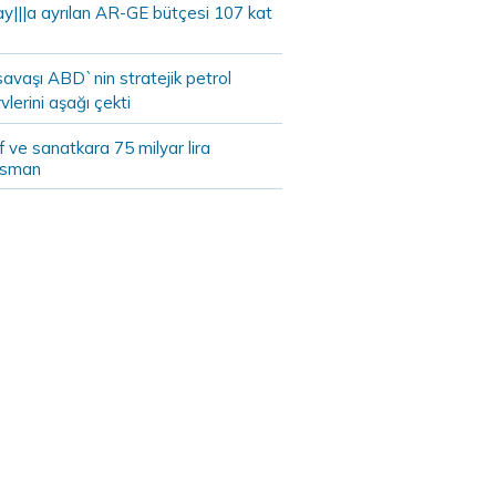
ay|||a ayrılan AR-GE bütçesi 107 kat
savaşı ABD`nin stratejik petrol
vlerini aşağı çekti
 ve sanatkara 75 milyar lira
nsman