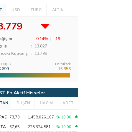
T
USD
EURO
ALTIN
3.779
eğişim
:
-0,14%
|
-19
ılış
:
13.827
nceki Kapanış
: 13.799
 Düşük
En Yüksek
3.699
13.956
ST En Aktif Hisseler
TAN
DÜŞEN
HACİM
ADET
PAE
73,70
1.458.026.107
% 10,00
PTA
67,65
228.324.881
% 10,00