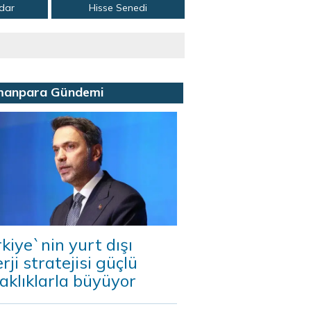
adar
Hisse Senedi
manpara Gündemi
kiye`nin yurt dışı
rji stratejisi güçlü
aklıklarla büyüyor