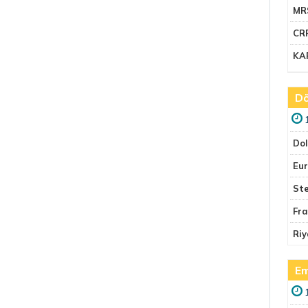
MR
CR
KA
Dö
Do
Eu
Ste
Fr
Riy
Em