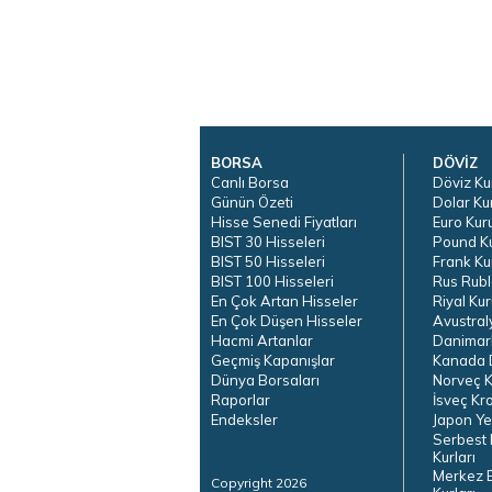
BORSA
DÖVİZ
Canlı Borsa
Döviz Ku
Günün Özeti
Dolar Ku
Hisse Senedi Fiyatları
Euro Kur
BIST 30 Hisseleri
Pound K
BIST 50 Hisseleri
Frank Ku
BIST 100 Hisseleri
Rus Rubl
En Çok Artan Hisseler
Riyal Kur
En Çok Düşen Hisseler
Avustral
Hacmi Artanlar
Danimar
Geçmiş Kapanışlar
Kanada D
Dünya Borsaları
Norveç K
Raporlar
İsveç Kr
Endeksler
Japon Ye
Serbest 
Kurları
Merkez 
Copyright 2026