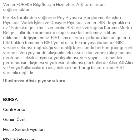
Veriler FOREKS Bilgi İletişim Hizmetleri A.Ş. tarafından
sağlanmaktadır.
Foreks tarafından sağlanan Pay Piyasası, Borçlanma Araçları
Piyasası, Vadeli İşlem ve Opsiyon Piyasası verileri BIST kaynaklı en
az 15 dakika gecikmeli verilerdir. BIST isim ve logosu Koruma Marka
Belgesi altında korunmakta olup izinsiz kullanılamaz, iktibas
edilemez, değiştirilemez. BIST ismi altında açıklanan tüm belgelerin
telif hakları tamamen BIST'ye ait olup, tekrar yayınlanamaz. BIST,
verinin sekansı, doğruluğu ve tamlığı konusunda herhangi bir garanti
vermez. Veri yayınında oluşabilecek aksaklıklar, verinin ulaşmaması,
gecikmesi, eksik ulaşması, yanlış olması, veri yayın sistemindeki
perfomansın düşmesi veya kesintili olması gibi hallerde Alıcı, Alt Alıcı
ve / veya Kullanıcılarda oluşabilecek herhangi bir zarardan BIST
sorumlu değildir.
Uluslarası döviz piyasası kuru
BORSA
Canlı Borsa
Günün Özeti
Hisse Senedi Fiyatları
BIST 30 Hisseleri