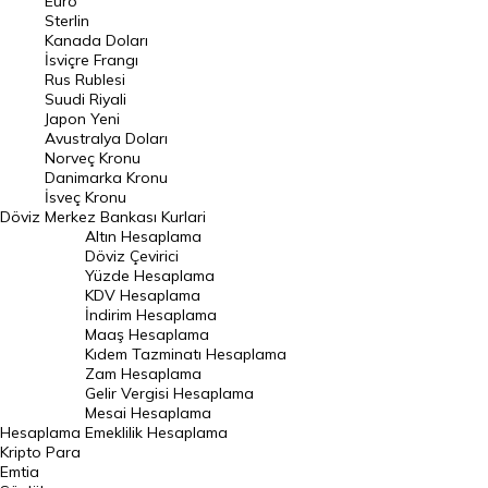
Euro
Pound Kuru
Sterlin
Kanada Doları
Frank Kuru
İsviçre Frangı
Riyal Kuru
Rus Rublesi
Suudi Riyali
Avustralya Doları
Japon Yeni
Avustralya Doları
Danimarka Kronu Kuru
Norveç Kronu
Danimarka Kronu
Kanada Doları Kuru
İsveç Kronu
Döviz
Merkez Bankası Kurlari
Norveç Kronu Kuru
Altın Hesaplama
İsveç Kronu Kuru
Döviz Çevirici
Yüzde Hesaplama
Japon Yeni Kuru
KDV Hesaplama
İndirim Hesaplama
Serbest Piyasa Döviz Kurları
Maaş Hesaplama
Kıdem Tazminatı Hesaplama
Merkez Bankası Döviz Kurları
Zam Hesaplama
Gelir Vergisi Hesaplama
ALTIN
Mesai Hesaplama
Hesaplama
Emeklilik Hesaplama
Altın Fiyatları
Kripto Para
Emtia
Gram Altın Fiyatı