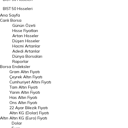
BIST 50 Hisseleri
Ana Sayfa
BIST 100 Hisseleri
Canlı Borsa
Günün Özeti
En Çok Artan Hisseler
Hisse Fiyatları
Artan Hisseler
En Çok Düşen Hisseler
Düşen Hisseler
Hacmi Artanlar
Hacmi Artanlar
Adedi Artanlar
Geçmiş Kapanışlar
Dünya Borsaları
Raporlar
Dünya Borsaları
Borsa
Endeksler
Gram Altın Fiyatı
Raporlar
Çeyrek Altın Fiyatı
Endeksler
Cumhuriyet Altını Fiyatı
Tam Altın Fiyatı
Yarım Altın Fiyatı
DÖVİZ
Has Altın Fiyatı
Ons Altın Fiyatı
Döviz Kuru
22 Ayar Bilezik Fiyatı
Dolar Kuru
Altın KG (Dolar) Fiyatı
Altın
Altın KG (Euro) Fiyatı
Euro Kuru
Dolar