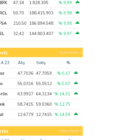
BFK
47,34
1.828.305
% 9,99
RCL
50,70
188.415.903
% 9,98
FSA
210,50
186.894.548
% 9,98
EL
32,42
144.803.407
% 9,97
viz
daha fazla
14:23
Alış
Satış
%
lar
47,7036
47,7059
% 0,17
ro
55,0316
55,0512
% 0,07
rlin
63,9927
64,3134
% 14,01
ank
58,7415
59,0360
% 12,75
al
12,6779
12,7415
% 14,59
tia
daha fazla