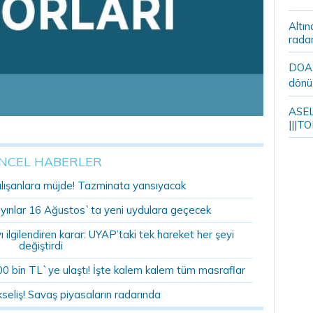
Altın
rada
DOA m
dönü
ASELS
|||TO
NCEL HABERLER
alışanlara müjde! Tazminata yansıyacak
yınlar 16 Ağustos`ta yeni uydulara geçecek
ilgilendiren karar: UYAP’taki tek hareket her şeyi
değiştirdi
00 bin TL`ye ulaştı! İşte kalem kalem tüm masraflar
kseliş! Savaş piyasaların radarında