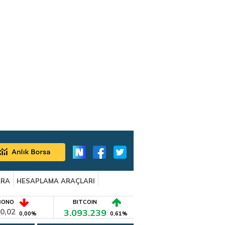
ARA
HESAPLAMA ARAÇLARI
BONO
BITCOIN
0,02
3.093.239
0,00%
0,61%