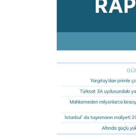
GÜ
Yargıtay’dan primle ç
Türksat 3A uydusundaki ya
Mahkemeden milyonlarca kiracıyı 
İstanbul`da taşınmanın maliyeti 2
Altında güçlü yü