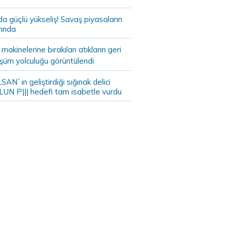
da güçlü yükseliş! Savaş piyasaların
rında
akinelerine bırakılan atıkların geri
şüm yolculuğu görüntülendi
AN`ın geliştirdiği sığınak delici
LUN P||| hedefi tam isabetle vurdu