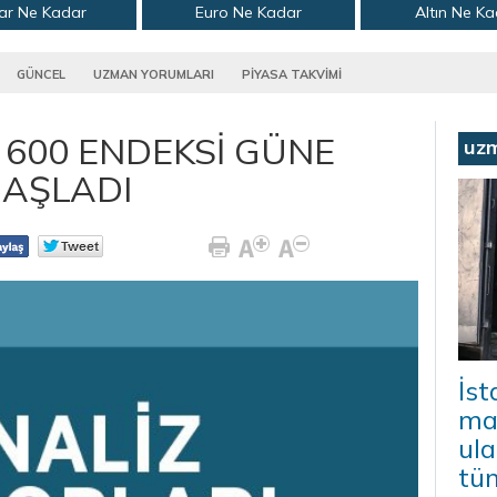
ar Ne Kadar
Euro Ne Kadar
Altın Ne K
GÜNCEL
UZMAN YORUMLARI
PİYASA TAKVİMİ
 600 ENDEKSİ GÜNE
uz
BAŞLADI
İs
mal
ula
tü