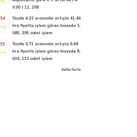
050
0.00 ) 12, 208
:34
Yüzde 4.33 oranında artışla 41.46
lira fiyatla işlem gören hissede 3,
SUB
085, 395 adet işlem
:32
Yüzde 6.71 oranında artışla 6.68
lira fiyatla işlem gören hissede 8,
TAS
026, 123 adet işlem
daha fazla