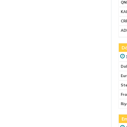
QN
KA
CR
AD
Dö
Do
Eu
Ste
Fr
Riy
Em