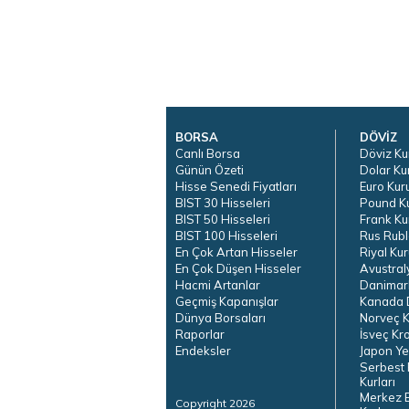
BORSA
DÖVİZ
Canlı Borsa
Döviz Ku
Günün Özeti
Dolar Ku
Hisse Senedi Fiyatları
Euro Kur
BIST 30 Hisseleri
Pound K
BIST 50 Hisseleri
Frank Ku
BIST 100 Hisseleri
Rus Rubl
En Çok Artan Hisseler
Riyal Kur
En Çok Düşen Hisseler
Avustral
Hacmi Artanlar
Danimar
Geçmiş Kapanışlar
Kanada D
Dünya Borsaları
Norveç K
Raporlar
İsveç Kr
Endeksler
Japon Ye
Serbest 
Kurları
Merkez 
Copyright 2026