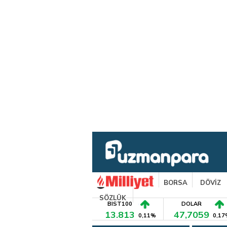
BORSA
DÖVİZ
SÖZLÜK
BIST100
DOLAR
13.813
47,7059
0,11%
0,17