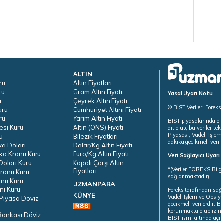
ALTIN
ru
Altın Fiyatları
ru
Gram Altın Fiyatı
Yasal Uyarı Notu
u
Çeyrek Altın Fiyatı
© BİST Verileri Forek
uru
Cumhuriyet Altını Fiyatı
ru
Yarım Altın Fiyatı
BIST piyasalarında ol
esi Kuru
Altın (ONS) Fiyatı
ait olup, bu veriler 
Piyasası, Vadeli İşle
u
Bilezik Fiyatları
dakika gecikmeli veril
ya Doları
Dolar/Kg Altın Fiyatı
ka Kronu Kuru
Euro/Kg Altın Fiyatı
Veri Sağlayıcı Uyar
oları Kuru
Kapalı Çarşı Altın
*(Veriler FOREKS Bilg
Fiyatları
ronu Kuru
sağlanmaktadır)
onu Kuru
UZMANPARA
ni Kuru
Foreks tarafından sa
KÜNYE
Vadeli İşlem ve Opsiy
Piyasa Döviz
gecikmeli verilerdir.
korunmakta olup izins
Bankası Döviz
BIST ismi altında açı