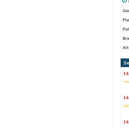
Gü
Pla
Pa
Bre
Alt
Se
14
OY
14
GI
14