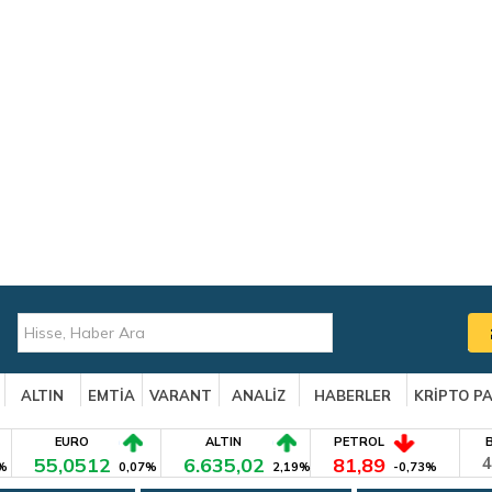
ALTIN
EMTİA
VARANT
ANALİZ
HABERLER
KRİPTO P
EURO
ALTIN
PETROL
55,0512
6.635,02
81,89
4
%
0,07%
2,19%
-0,73%