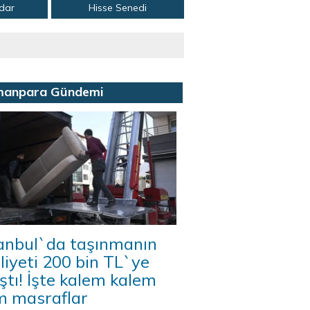
adar
Hisse Senedi
manpara Gündemi
tanbul`da taşınmanın
iyeti 200 bin TL`ye
ştı! İşte kalem kalem
m masraflar