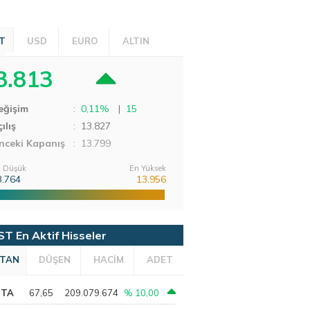
T
USD
EURO
ALTIN
3.813
eğişim
:
0,11%
|
15
ılış
:
13.827
nceki Kapanış
: 13.799
 Düşük
En Yüksek
3.764
13.956
ST En Aktif Hisseler
TAN
DÜŞEN
HACİM
ADET
PTA
67,65
209.079.674
% 10,00