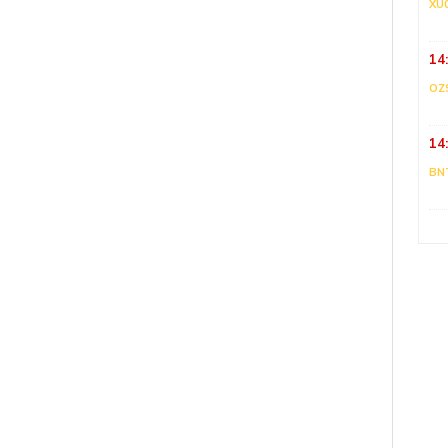
XU
14
OZ
14
BN