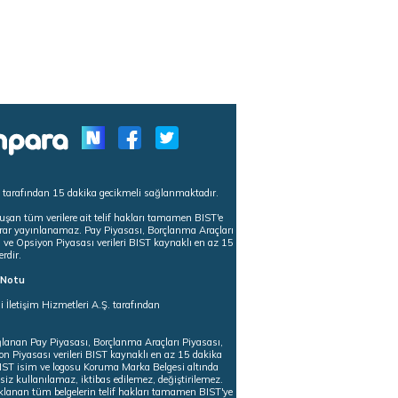
s tarafından 15 dakika gecikmeli sağlanmaktadır.
uşan tüm verilere ait telif hakları tamamen BIST'e
tekrar yayınlanamaz. Pay Piyasası, Borçlanma Araçları
m ve Opsiyon Piyasası verileri BIST kaynaklı en az 15
erdir.
ı Notu
i İletişim Hizmetleri A.Ş. tarafından
ğlanan Pay Piyasası, Borçlanma Araçları Piyasası,
on Piyasası verileri BIST kaynaklı en az 15 dakika
 BIST isim ve logosu Koruma Marka Belgesi altında
iz kullanılamaz, iktibas edilemez, değiştirilemez.
klanan tüm belgelerin telif hakları tamamen BIST'ye