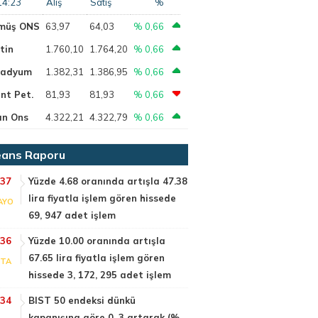
14:23
Alış
Satış
%
müş ONS
63,97
64,03
% 0,66
tin
1.760,10
1.764,20
% 0,66
ladyum
1.382,31
1.386,95
% 0,66
nt Pet.
81,93
81,93
% 0,66
ın Ons
4.322,21
4.322,79
% 0,66
ans Raporu
:37
Yüzde 4.68 oranında artışla 47.38
lira fiyatla işlem gören hissede
AYO
69, 947 adet işlem
:36
Yüzde 10.00 oranında artışla
67.65 lira fiyatla işlem gören
PTA
hissede 3, 172, 295 adet işlem
:34
BIST 50 endeksi dünkü
kapanışına göre 0, 3 artarak (%