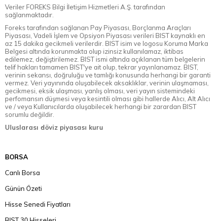
Veriler FOREKS Bilgi İletişim Hizmetleri A.Ş. tarafından
sağlanmaktadır.
Foreks tarafından sağlanan Pay Piyasası, Borçlanma Araçları
Piyasası, Vadeli İşlem ve Opsiyon Piyasası verileri BIST kaynaklı en
az 15 dakika gecikmeli verilerdir. BIST isim ve logosu Koruma Marka
Belgesi altında korunmakta olup izinsiz kullanılamaz, iktibas
edilemez, değiştirilemez. BIST ismi altında açıklanan tüm belgelerin
telif hakları tamamen BIST'ye ait olup, tekrar yayınlanamaz. BIST,
verinin sekansı, doğruluğu ve tamlığı konusunda herhangi bir garanti
vermez. Veri yayınında oluşabilecek aksaklıklar, verinin ulaşmaması,
gecikmesi, eksik ulaşması, yanlış olması, veri yayın sistemindeki
perfomansın düşmesi veya kesintili olması gibi hallerde Alıcı, Alt Alıcı
ve / veya Kullanıcılarda oluşabilecek herhangi bir zarardan BIST
sorumlu değildir.
Uluslarası döviz piyasası kuru
BORSA
Canlı Borsa
Günün Özeti
Hisse Senedi Fiyatları
BIST 30 Hisseleri