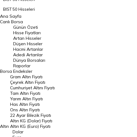
BIST 50 Hisseleri
Ana Sayfa
BIST 100 Hisseleri
Canlı Borsa
Günün Özeti
En Çok Artan Hisseler
Hisse Fiyatları
Artan Hisseler
En Çok Düşen Hisseler
Düşen Hisseler
Hacmi Artanlar
Hacmi Artanlar
Adedi Artanlar
Geçmiş Kapanışlar
Dünya Borsaları
Raporlar
Dünya Borsaları
Borsa
Endeksler
Gram Altın Fiyatı
Raporlar
Çeyrek Altın Fiyatı
Endeksler
Cumhuriyet Altını Fiyatı
Tam Altın Fiyatı
Yarım Altın Fiyatı
DÖVİZ
Has Altın Fiyatı
Ons Altın Fiyatı
Döviz Kuru
22 Ayar Bilezik Fiyatı
Dolar Kuru
Altın KG (Dolar) Fiyatı
Altın
Altın KG (Euro) Fiyatı
Euro Kuru
Dolar