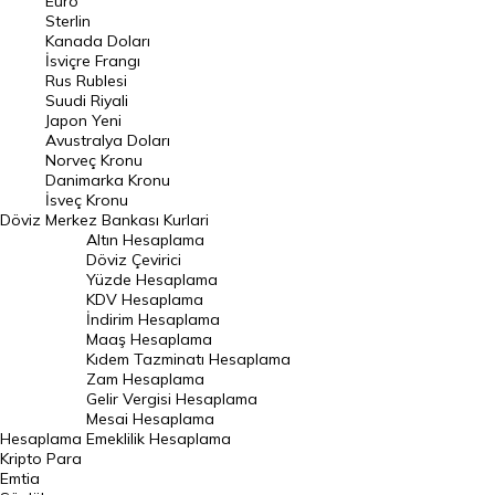
Euro
Pound Kuru
Sterlin
Kanada Doları
Frank Kuru
İsviçre Frangı
Riyal Kuru
Rus Rublesi
Suudi Riyali
Avustralya Doları
Japon Yeni
Avustralya Doları
Danimarka Kronu Kuru
Norveç Kronu
Danimarka Kronu
Kanada Doları Kuru
İsveç Kronu
Döviz
Merkez Bankası Kurlari
Norveç Kronu Kuru
Altın Hesaplama
İsveç Kronu Kuru
Döviz Çevirici
Yüzde Hesaplama
Japon Yeni Kuru
KDV Hesaplama
İndirim Hesaplama
Serbest Piyasa Döviz Kurları
Maaş Hesaplama
Kıdem Tazminatı Hesaplama
Merkez Bankası Döviz Kurları
Zam Hesaplama
Gelir Vergisi Hesaplama
ALTIN
Mesai Hesaplama
Hesaplama
Emeklilik Hesaplama
Altın Fiyatları
Kripto Para
Emtia
Gram Altın Fiyatı